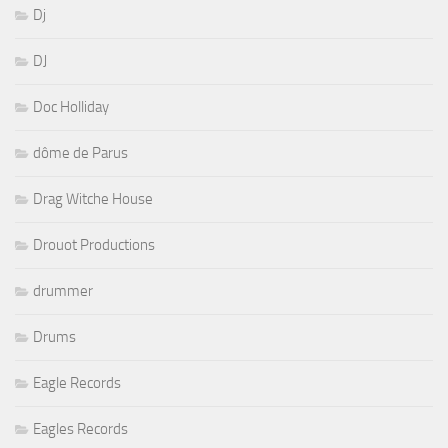
Dj
DJ
Doc Holliday
dôme de Parus
Drag Witche House
Drouot Productions
drummer
Drums
Eagle Records
Eagles Records