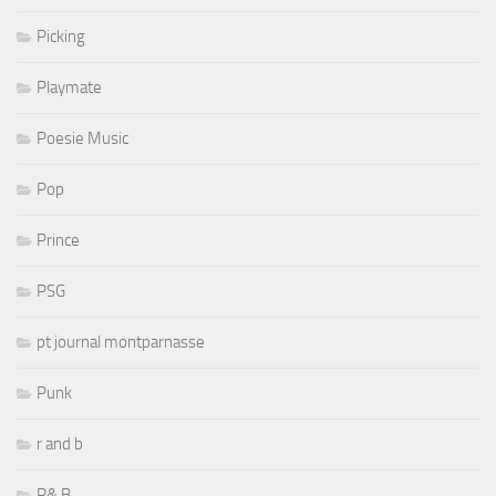
Picking
Playmate
Poesie Music
Pop
Prince
PSG
pt journal montparnasse
Punk
r and b
R& B