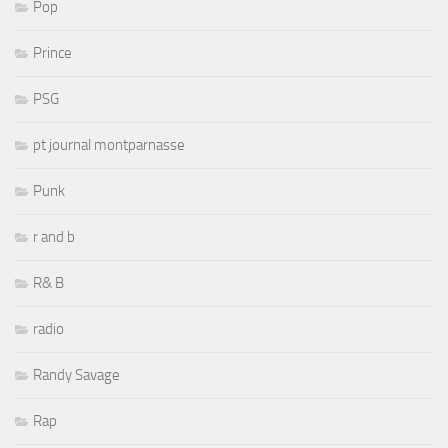
Pop
Prince
PSG
pt journal montparnasse
Punk
r and b
R& B
radio
Randy Savage
Rap