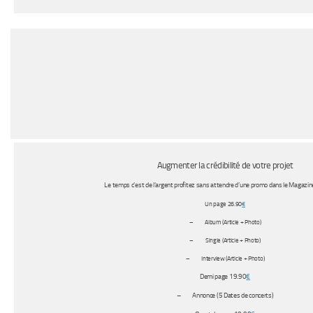
Augmenter la crédibilité de votre projet
Le temps c’est de l’argent profitez sans attendre d’une promo dans le Magazin
Un page 26.90
€
– Album (Article + Photo)
– Single (Article + Photo)
– Interview (Article + Photo)
Demi page 19.90
€
– Annonce (5 Dates de concerts)