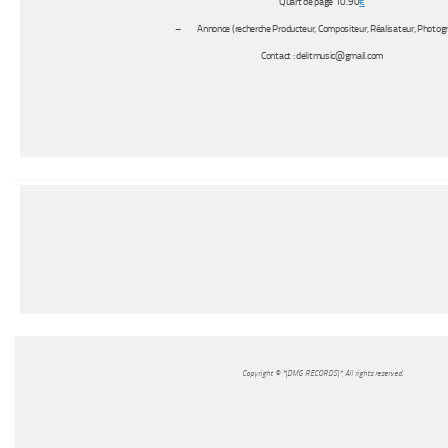
Quart de page 10.90
€
– Annonce (recherche Producteur, Compositeur, Réalisateur, Photog
Contact : delitmusic@gmail.com
Copyright © *|DMG RECORDS|*, All rights reserved.