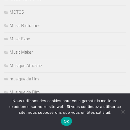
MOTOS
Music Bretonnes
Music Expo
Music Maker
Musique Africaine
musique de film
Musique de Film
Musique Electronique
Nous utilisons des cookies pour vous garantir la meilleure
expérience sur notre site web. Si vous continuez à utiliser ce
Nashille Scene
site, nous supposerons que vous en êtes satisfait.
Natation
OK