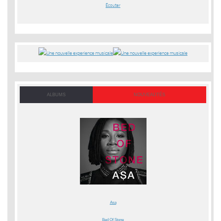
Écouter
ALBUMS
NOUVEAUTÉS
Asa
Bed Of Stone