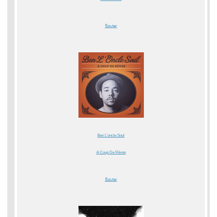
Écouter
Ben L’oncle Soul
A Coup De Rêves
Écouter