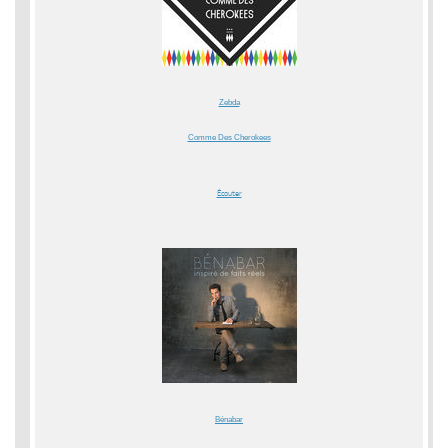
Zebda
Comme Des Cherokees
Écouter
Bénabar