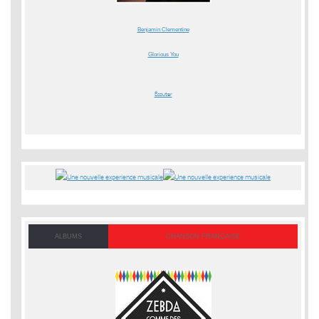
Benjamin Clementine
Glorious You
Écouter
ALBUMS
CHANSON FRANÇAISE