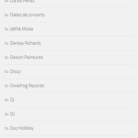
Dates de concerts
défilé Mode
Denise Richards
Dessin Peintures
Disco
Dixiefrog Records
Dj
DJ
Doc Holliday
dôme de Parus