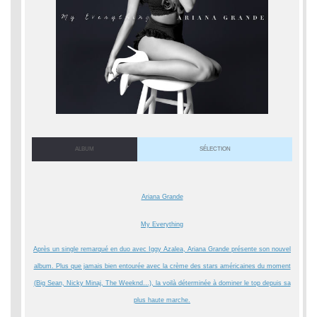
ALBUM
SÉLECTION
Ariana Grande
My Everything
Après un single remarqué en duo avec Iggy Azalea, Ariana Grande présente son nouvel
album. Plus que jamais bien entourée avec la crème des stars américaines du moment
(Big Sean, Nicky Minaj, The Weeknd…), la voilà déterminée à dominer le top depuis sa
plus haute marche.