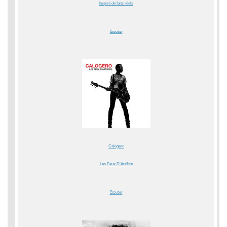
Inspiré de faits réels
Écouter
Calogero
Les Feux D’Artifice
Écouter