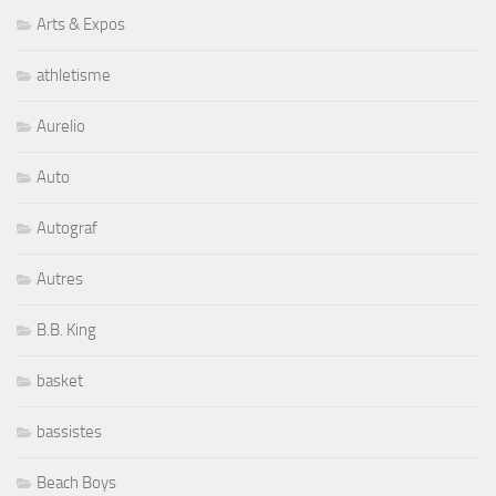
athletisme
Aurelio
Auto
Autograf
Autres
B.B. King
basket
bassistes
Beach Boys
Benoit Blue Boy et Freddie Roulette