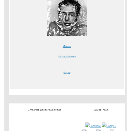
Miossec
Ici-bas, Ici même
Écouter
Emportez Deezer avec vous
Suivez-nous