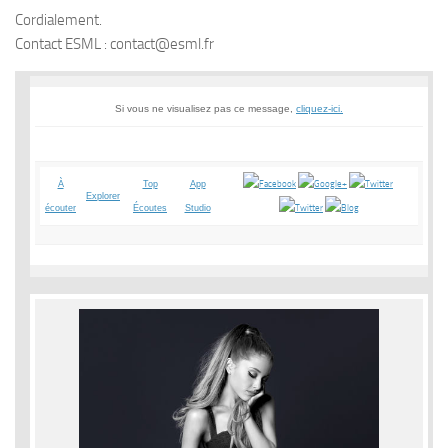
Cordialement.
Contact ESML : contact@esml.fr
Si vous ne visualisez pas ce message,
cliquez-ici.
À
Top
App
Explorer
écouter
Écoutes
Studio