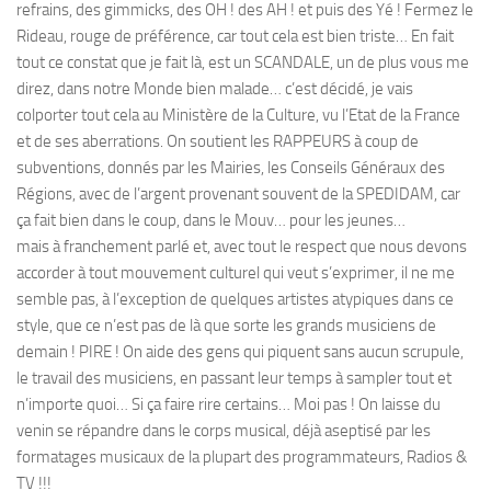
refrains, des gimmicks, des OH ! des AH ! et puis des Yé ! Fermez le
Rideau, rouge de préférence, car tout cela est bien triste… En fait
tout ce constat que je fait là, est un SCANDALE, un de plus vous me
direz, dans notre Monde bien malade… c’est décidé, je vais
colporter tout cela au Ministère de la Culture, vu l’Etat de la France
et de ses aberrations. On soutient les RAPPEURS à coup de
subventions, donnés par les Mairies, les Conseils Généraux des
Régions, avec de l’argent provenant souvent de la SPEDIDAM, car
ça fait bien dans le coup, dans le Mouv… pour les jeunes…
mais à franchement parlé et, avec tout le respect que nous devons
accorder à tout mouvement culturel qui veut s’exprimer, il ne me
semble pas, à l’exception de quelques artistes atypiques dans ce
style, que ce n’est pas de là que sorte les grands musiciens de
demain ! PIRE ! On aide des gens qui piquent sans aucun scrupule,
le travail des musiciens, en passant leur temps à sampler tout et
n’importe quoi… Si ça faire rire certains… Moi pas ! On laisse du
venin se répandre dans le corps musical, déjà aseptisé par les
formatages musicaux de la plupart des programmateurs, Radios &
TV !!!