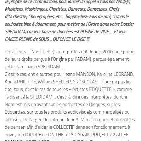
Je profite de ce communiqué, pour lancer un appel à tous nos Ami(e)s,
Musiciens, Musiciennes, Choristes, Danseurs, Danseuses, Chefs
d’Orchestre, Chorégraphes, etc… Rapprochez-vous de moi, si vous le
souhaitez bien évidemment, pour mettre de l’Ordre dans votre Dossier
SPEDIDAM, car leur base de données est PLEINE de VIDE…. Et leur
CAISSE PLEINE de SOUS… QU’ON SE LE DISE !!!
Par ailleurs…. Nos Cher(e)s Interprètes ont depuis 2010, une partie
de leurs droits perçus à l’Origine par l’ADAMI, perçus également
cette date, par la SPEDIDAM…
C’est le cas, entre autres, pour Jeane MANSON, Karoline LEGRAND,
Annie PHILIPPE, William SHELLER, GROSCOLAS… Pour ne pas les
citer tous, c’est le cas de tous les « Artistes ETIQUETTE », comme
ils disent à la SPEDIDAM… c’est-à-dire des Interprètes, dont le
Nom est mis en avant sur les pochettes de Disques, sur les
Etiquettes, sur tous les produits audiovisuels commercialisés ou
diffusés. De l’argent les attend donc !!! Merci, aux uns et aux autres
de penser, afin d’aider le
COLLECTIF
dans son fonctionnement, à
envoyer à l’ORDRE de ON THE ROAD AGAIN PROJECT / 2 ALLEE