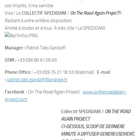
vos Impôts, il me semble.
Vive ! Le
COLLECTIF SPEDIDAM
/
On The Road Again ProjecT
©
Restant à votre entière disposition,
Amitié à toutes et à tous. A très Vite ! La SPEDIDAM.
Manager :
Patrick Tato Gandolfi
GSM :
+33 (0)6 80 61 05 65
Phone Office :
+33 (0)9 75 21 18 33 (Webmail)
E-mail
:
patrick.tato.gandolfi@orange.fr
Facebook :
On The Road Again Project
www.ontheroadagain-
project.com
Collectif SPEDIDAM /
ON THE ROAD
AGAIN PROJECT
CI-DESSOUS, SCOOP DE DERNIERE
MINUTE A DIFFUSER GENEREUSEMENT,