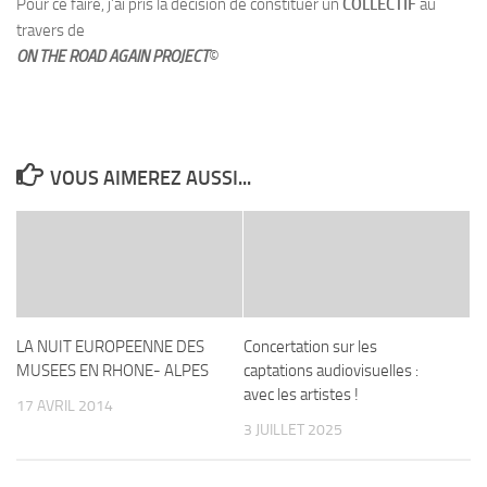
Pour ce faire, j’ai pris la décision de constituer un
COLLECTIF
au
travers de
ON THE ROAD AGAIN PROJECT
©
VOUS AIMEREZ AUSSI...
LA NUIT EUROPEENNE DES
Concertation sur les
MUSEES EN RHONE- ALPES
captations audiovisuelles :
avec les artistes !
17 AVRIL 2014
3 JUILLET 2025