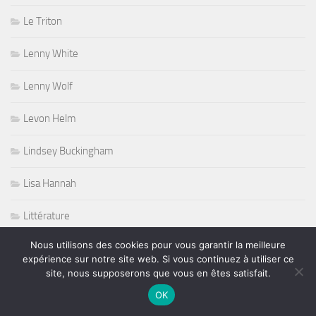
Le Triton
Lenny White
Lenny Wolf
Levon Helm
Lindsey Buckingham
Lisa Hannah
Littérature
Nous utilisons des cookies pour vous garantir la meilleure
Little Dragon
expérience sur notre site web. Si vous continuez à utiliser ce
site, nous supposerons que vous en êtes satisfait.
Lou Gramm
OK
Luther Allison