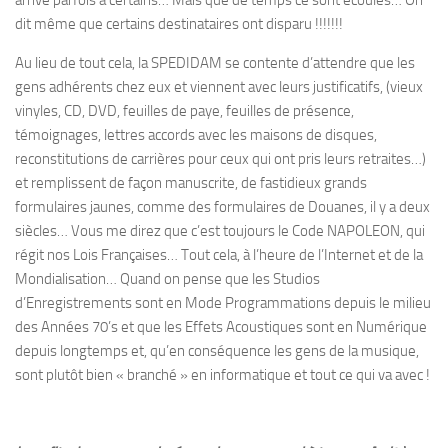
arrive parfois à certains… Mais que de temps ce sont écoulés… On
dit même que certains destinataires ont disparu !!!!!!!
Au lieu de tout cela, la SPEDIDAM se contente d’attendre que les
gens adhérents chez eux et viennent avec leurs justificatifs, (vieux
vinyles, CD, DVD, feuilles de paye, feuilles de présence,
témoignages, lettres accords avec les maisons de disques,
reconstitutions de carrières pour ceux qui ont pris leurs retraites…)
et remplissent de façon manuscrite, de fastidieux grands
formulaires jaunes, comme des formulaires de Douanes, il y a deux
siècles… Vous me direz que c’est toujours le Code NAPOLEON, qui
régit nos Lois Françaises… Tout cela, à l’heure de l’Internet et de la
Mondialisation… Quand on pense que les Studios
d’Enregistrements sont en Mode Programmations depuis le milieu
des Années 70’s et que les Effets Acoustiques sont en Numérique
depuis longtemps et, qu’en conséquence les gens de la musique,
sont plutôt bien « branché » en informatique et tout ce qui va avec !