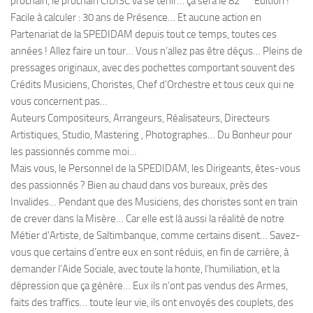
prochain, le prochain CIDISC va se tenir… ça sera le 82
Edition !
Facile à calculer : 30 ans de Présence… Et aucune action en
Partenariat de la SPEDIDAM depuis tout ce temps, toutes ces
années ! Allez faire un tour… Vous n’allez pas être déçus… Pleins de
pressages originaux, avec des pochettes comportant souvent des
Crédits Musiciens, Choristes, Chef d’Orchestre et tous ceux qui ne
vous concernent pas…
Auteurs Compositeurs, Arrangeurs, Réalisateurs, Directeurs
Artistiques, Studio, Mastering , Photographes… Du Bonheur pour
les passionnés comme moi…
Mais vous, le Personnel de la SPEDIDAM, les Dirigeants, êtes-vous
des passionnés ? Bien au chaud dans vos bureaux, près des
Invalides… Pendant que des Musiciens, des choristes sont en train
de crever dans la Misère… Car elle est là aussi la réalité de notre
Métier d’Artiste, de Saltimbanque, comme certains disent… Savez-
vous que certains d’entre eux en sont réduis, en fin de carrière, à
demander l’Aide Sociale, avec toute la honte, l’humiliation, et la
dépression que ça génère… Eux ils n’ont pas vendus des Armes,
faits des traffics… toute leur vie, ils ont envoyés des couplets, des