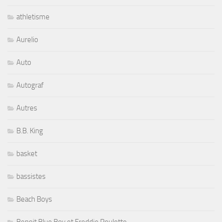
athletisme
Aurelio
Auto
Autograf
Autres
B.B. King
basket
bassistes
Beach Boys
Benoit Blue Boy et Freddie Roulette