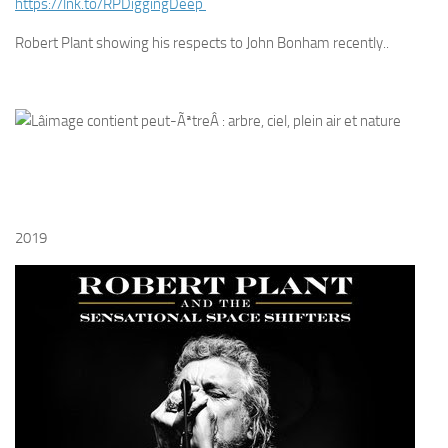
https://
lnk.to/RPDiggingDeep
Robert Plant showing his respects to John Bonham recently..
2019