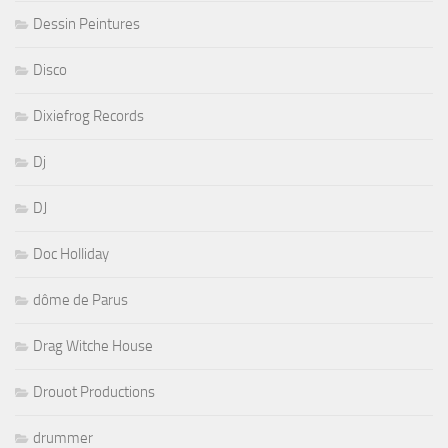
Dessin Peintures
Disco
Dixiefrog Records
Dj
DJ
Doc Holliday
dôme de Parus
Drag Witche House
Drouot Productions
drummer