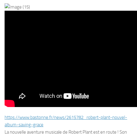
https://www.bastonne.fr/news/
2615782_robert-plant-nouvel-
album-saving-grace
La nouvelle aventure musicale de Robert Plant est en route ! Son