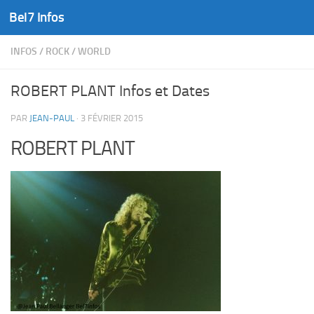
Bel7 Infos
Skip to content
INFOS
/
ROCK
/
WORLD
ROBERT PLANT Infos et Dates
PAR
JEAN-PAUL
·
3 FÉVRIER 2015
ROBERT PLANT