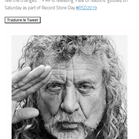
feel the changes … » RP is releasing ‘Fate Of Nations’ globally on
Saturday as part of Record Store Day
#
RSD2019
Traduire le Tweet