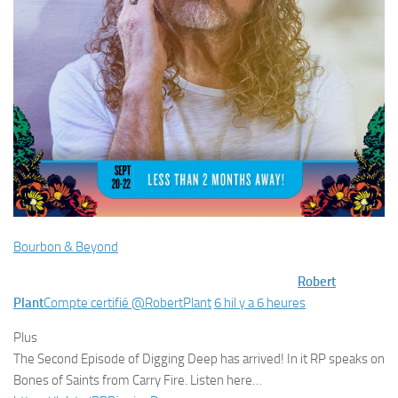
Bourbon & Beyond
Robert
Plant
Compte certifié
@
RobertPlant
6 h
il y a 6 heures
Plus
The Second Episode of Digging Deep has arrived! In it RP speaks on
Bones of Saints from Carry Fire. Listen here…