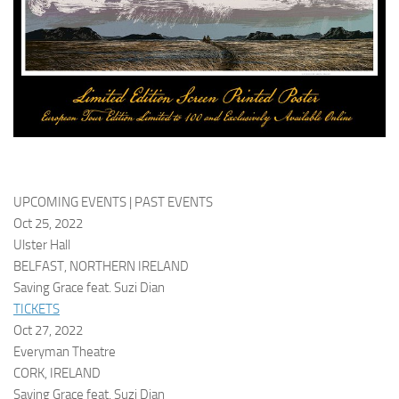
UPCOMING EVENTS
|
PAST EVENTS
Oct 25, 2022
Ulster Hall
BELFAST, NORTHERN IRELAND
Saving Grace feat. Suzi Dian
TICKETS
Oct 27, 2022
Everyman Theatre
CORK, IRELAND
Saving Grace feat. Suzi Dian