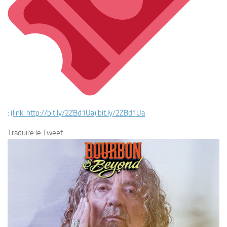
:
(link: http://bit.ly/2ZBd1Ua)
bit.ly/2ZBd1Ua
Traduire le Tweet