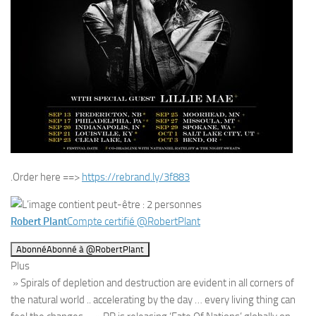
.Order here ==>
https://rebrand.ly/3f883
Robert Plant
Compte certifié
@
RobertPlant
Abonné
Abonné à
@
RobertPlant
Plus
» Spirals of depletion and destruction are evident in all corners of
the natural world .. accelerating by the day … every living thing can