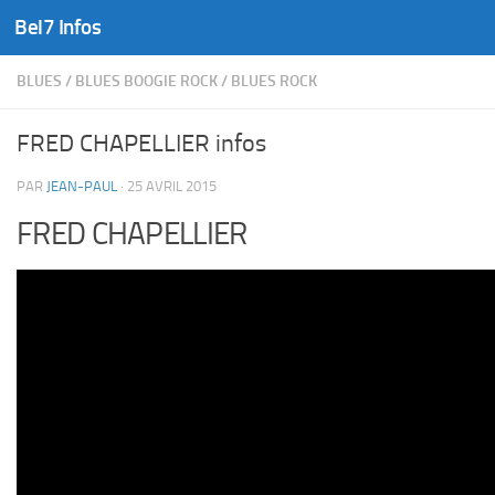
Bel7 Infos
Skip to content
BLUES
/
BLUES BOOGIE ROCK
/
BLUES ROCK
FRED CHAPELLIER infos
PAR
JEAN-PAUL
·
25 AVRIL 2015
FRED CHAPELLIER