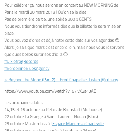
Pour célébrer ça, nous serons en concert au NEW MORNING de
Paris le mardi 20 mars 2018 ! Qu’on se le dise.
Pas de première partie, une soirée 300 % GENTS !
Nous vous tiendrons informés dès que la billetterie sera mise en
place.
Vous pouvez d’ores et déjà noter cette date sur vos agendas
😉
Alors, je sais que mars c’est encore loin, mais nous vous réservons
quelques belles surprises d’ici là
🙂
#
DixiefrogRecords
#
BorderlineBluesAgency
♫ Beyond the Moon (Part 2) – Fred Chapellier. Listen @cdbaby
https://www.youtube.com/watch?v=57ivX2s43AE
Les prochaines dates.
14,15 et 16 octobre au Relais de Brunstatt (Mulhouse)
22 octobre La Grange à Saint-Laurent-Nouan (Blois)
23 octobre Masterclass à l’
Espace Manureva Charleville
28 octobre espace Jean Jaurès à Tomblaine (Nancy)