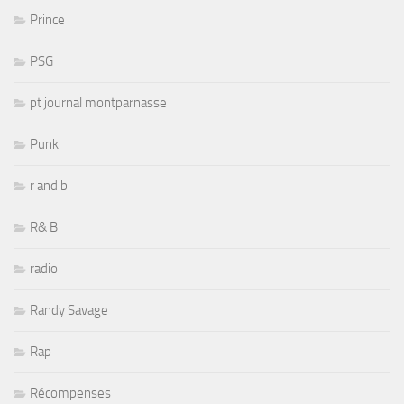
Prince
PSG
pt journal montparnasse
Punk
r and b
R& B
radio
Randy Savage
Rap
Récompenses