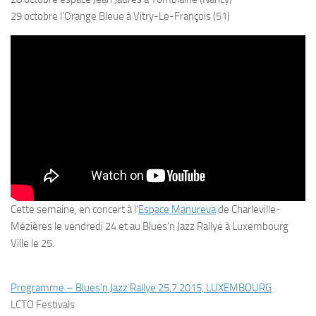
29 octobre l’Orange Bleue à Vitry-Le-François (51)
Cette semaine, en concert à l’
Espace Manureva
de Charleville-
Mézières le vendredi 24 et au Blues’n Jazz Rallye à Luxembourg
Ville le 25.
Programme – Blues’n Jazz Rallye 25.7.2015, LUXEMBOURG
LCTO Festivals