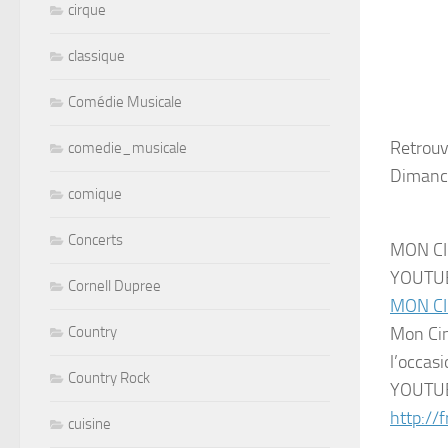
cirque
classique
Comédie Musicale
Retrouv
comedie_musicale
Dimanch
comique
Concerts
MON CI
YOUTU
Cornell Dupree
MON CI
Country
Mon Cin
l’occas
Country Rock
YOUTU
http://f
cuisine