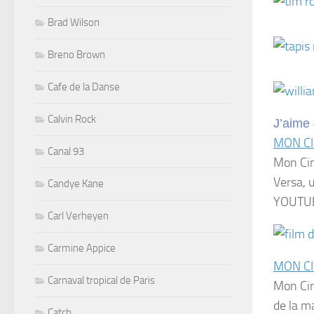
Brad Wilson
Breno Brown
Cafe de la Danse
Calvin Rock
J’aime
MON C
Canal 93
Mon Cin
Versa, 
Candye Kane
YOUTU
Carl Verheyen
Carmine Appice
MON C
Carnaval tropical de Paris
Mon Cin
de la m
Catch