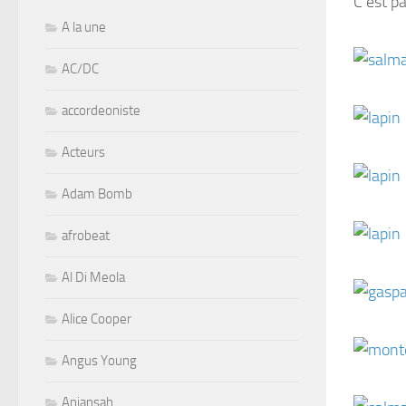
C’est pa
A la une
AC/DC
accordeoniste
Acteurs
Adam Bomb
afrobeat
Al Di Meola
Alice Cooper
Angus Young
Aniansah