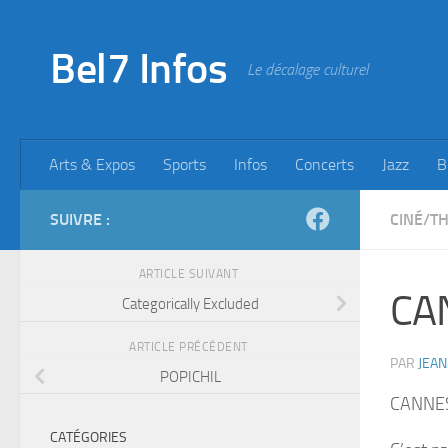
Skip to content
Bel7 Infos
Le décalage culturel
Arts & Expos
Sports
Infos
Concerts
Jazz
B
SUIVRE :
CINÉ/T
ARTICLE SUIVANT
CAN
Categorically Excluded
ARTICLE PRÉCÉDENT
PAR
JEAN
POPICHIL
CANNE
CATÉGORIES