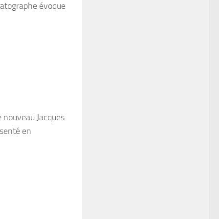
atographe évoque
e nouveau Jacques
ésenté en