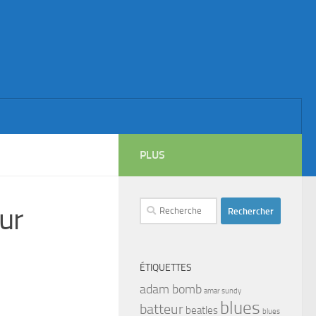
PLUS
Rechercher :
ur
ÉTIQUETTES
adam bomb
amar sundy
blues
batteur
beatles
blues