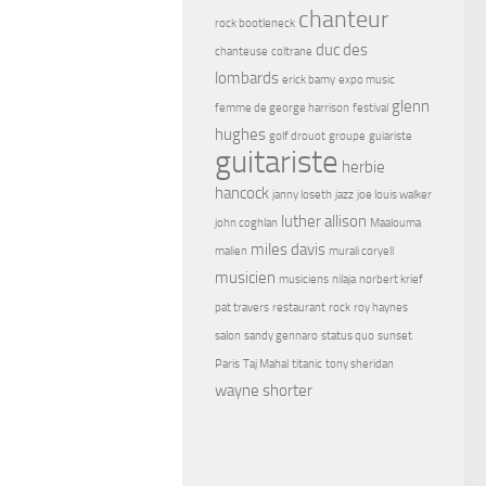
chanteur
rock bootleneck
duc des
chanteuse
coltrane
lombards
erick bamy
expo music
glenn
femme de george harrison
festival
hughes
golf drouot
groupe
guiariste
guitariste
herbie
hancock
janny loseth
jazz
joe louis walker
luther allison
john coghlan
Maalouma
miles davis
malien
murali coryell
musicien
musiciens
nilaja
norbert krief
pat travers
restaurant
rock
roy haynes
salon
sandy gennaro
status quo
sunset
Paris
Taj Mahal
titanic
tony sheridan
wayne shorter