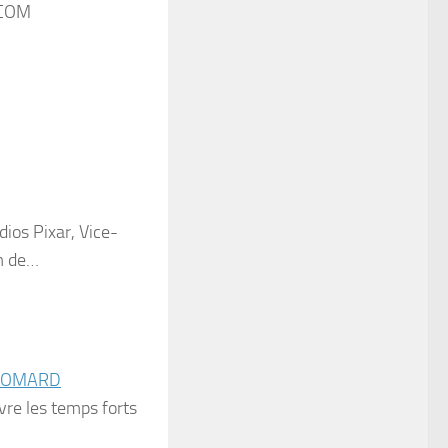
COM
ios Pixar, Vice-
lm de…
 HOMARD
vre les temps forts