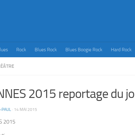
lues
Rock
Blues Rock
Blues Boogie Rock
Hard Rock
HÉÂTRE
NES 2015 reportage du jo
-PAUL
·
14 MAI 2015
S 2015