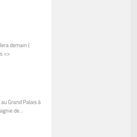
lera demain (
ls =>
 au Grand Palais à
pagnie de…