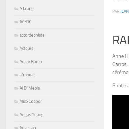
A la une
PAR
JEAN
AC/DC
accordeoniste
RA
Acteurs
Anne Hi
Adam Bomb
Garros, 
cérémoni
afrobeat
Photos 
Al Di Meola
Alice Cooper
Angus Young
Aniansah