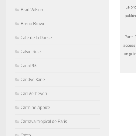
Le pro
Brad Wilson
publié
Breno Brown
Paris 
Cafe de la Danse
accessi
Calvin Rock
un gui
Canal 93
Candye Kane
Carl Verheyen
Carmine Appice
Carnaval tropical de Paris
Catch