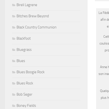
Bireli Lagrene
La Fédé
Bitches Brew Beyond
afin d
e
Black Country Communion
Cett
Blackfoot
couliss
Bluegrass
pro
Blues
Anne H
Blues Boogie Rock
son ina
Blues Rock
Quelqu
Bob Seger
plus h
Boney Fields