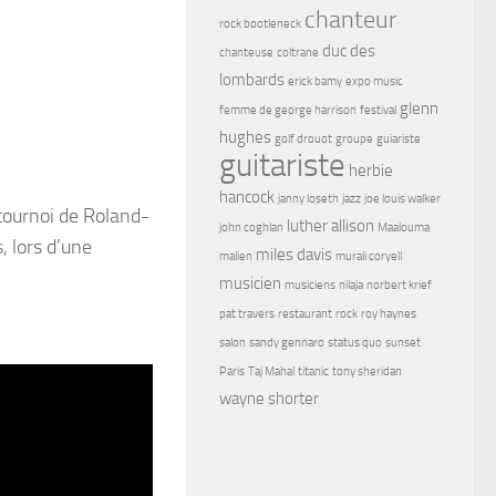
chanteur
rock bootleneck
duc des
chanteuse
coltrane
lombards
erick bamy
expo music
glenn
femme de george harrison
festival
hughes
golf drouot
groupe
guiariste
guitariste
herbie
hancock
janny loseth
jazz
joe louis walker
 tournoi de Roland-
luther allison
john coghlan
Maalouma
, lors d’une
miles davis
malien
murali coryell
musicien
musiciens
nilaja
norbert krief
pat travers
restaurant
rock
roy haynes
salon
sandy gennaro
status quo
sunset
Paris
Taj Mahal
titanic
tony sheridan
wayne shorter