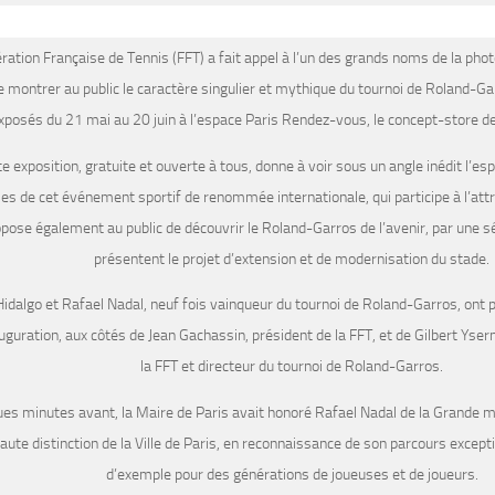
ration Française de Tennis (FFT) a fait appel à l’un des grands noms de la phot
e montrer au public le caractère singulier et mythique du tournoi de Roland-Ga
xposés du 21 mai au 20 juin à l’espace Paris Rendez-vous, le concept-store de l
e exposition, gratuite et ouverte à tous, donne à voir sous un angle inédit l’espr
es de cet événement sportif de renommée internationale, qui participe à l’attra
pose également au public de découvrir le Roland-Garros de l’avenir, par une sé
présentent le projet d’extension et de modernisation du stade.
idalgo et Rafael Nadal, neuf fois vainqueur du tournoi de Roland-Garros, ont 
uguration, aux côtés de Jean Gachassin, président de la FFT, et de Gilbert Ysern
la FFT et directeur du tournoi de Roland-Garros.
es minutes avant, la Maire de Paris avait honoré Rafael Nadal de la Grande mé
aute distinction de la Ville de Paris, en reconnaissance de son parcours exceptio
d’exemple pour des générations de joueuses et de joueurs.