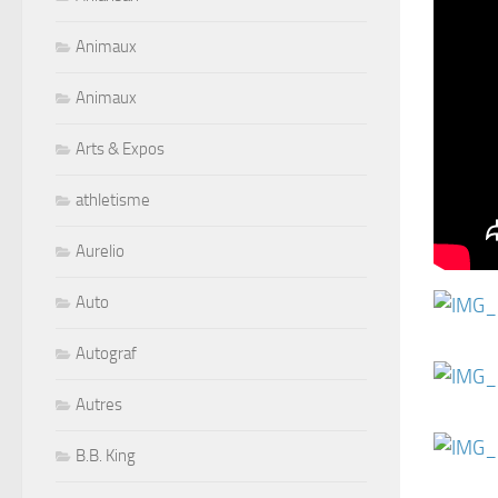
Animaux
Animaux
Arts & Expos
athletisme
Aurelio
Auto
Autograf
Autres
B.B. King