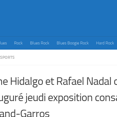
lues
Rock
Blues Rock
Blues Boogie Rock
Hard Rock
SPORTS
e Hidalgo et Rafael Nadal 
uguré jeudi exposition cons
and-Garros