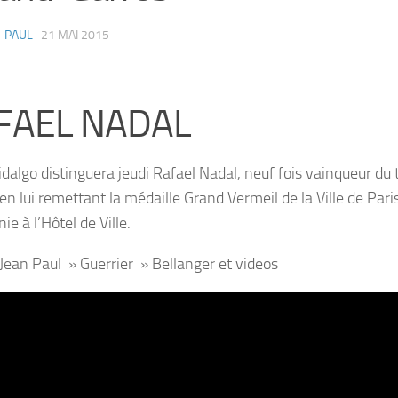
-PAUL
·
21 MAI 2015
FAEL NADAL
dalgo distinguera jeudi Rafael Nadal, neuf fois vainqueur du
en lui remettant la médaille Grand Vermeil de la Ville de Paris
e à l’Hôtel de Ville.
Jean Paul » Guerrier » Bellanger et videos