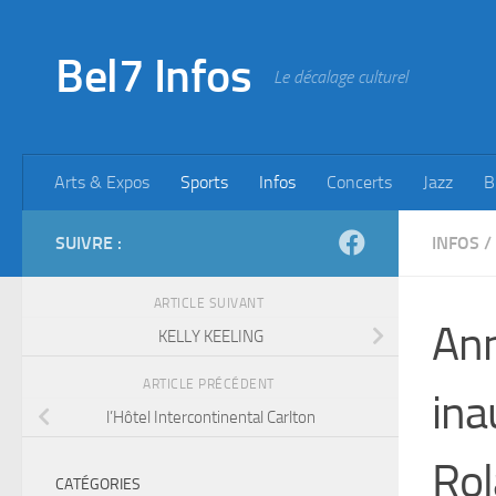
Skip to content
Bel7 Infos
Le décalage culturel
Arts & Expos
Sports
Infos
Concerts
Jazz
B
SUIVRE :
INFOS
/
ARTICLE SUIVANT
Ann
KELLY KEELING
ARTICLE PRÉCÉDENT
ina
l’Hôtel Intercontinental Carlton
Rol
CATÉGORIES