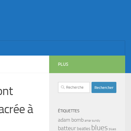
PLUS
Rechercher :
ont
acrée à
ÉTIQUETTES
adam bomb
amar sundy
blues
batteur
beatles
blues