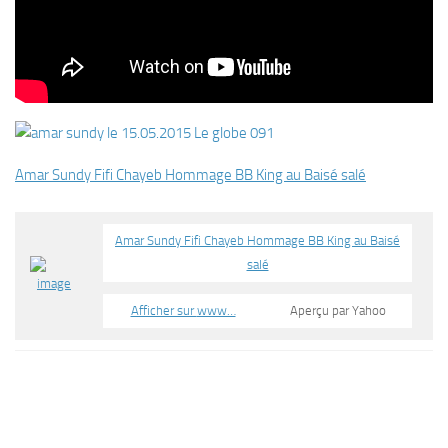
Amar Sundy Fifi Chayeb Hommage BB King au Baisé salé
Amar Sundy Fifi Chayeb Hommage BB King au Baisé
salé
Afficher sur
www…
Aperçu par Yahoo