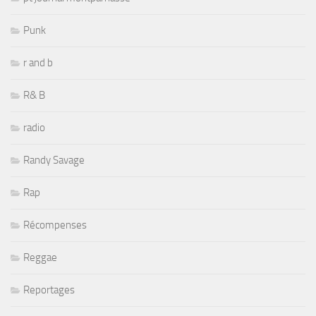
Punk
r and b
R& B
radio
Randy Savage
Rap
Récompenses
Reggae
Reportages