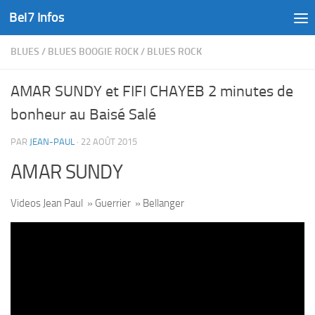
Bel7 Infos
Skip to content
BLUES
/
BLUES BOOGIE ROCK
/
BLUES ROCK
AMAR SUNDY et FIFI CHAYEB 2 minutes de
bonheur au Baisé Salé
PAR
JEAN-PAUL
·
22 AOÛT 2015
AMAR SUNDY
Videos Jean Paul » Guerrier » Bellanger