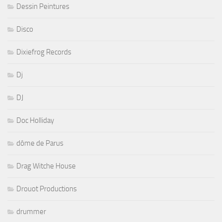
Dessin Peintures
Disco
Dixiefrog Records
Dj
DJ
Doc Holliday
dôme de Parus
Drag Witche House
Drouot Productions
drummer