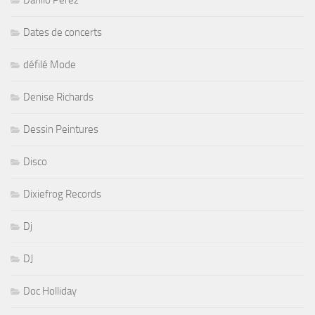
Danilo Perez
Dates de concerts
défilé Mode
Denise Richards
Dessin Peintures
Disco
Dixiefrog Records
Dj
DJ
Doc Holliday