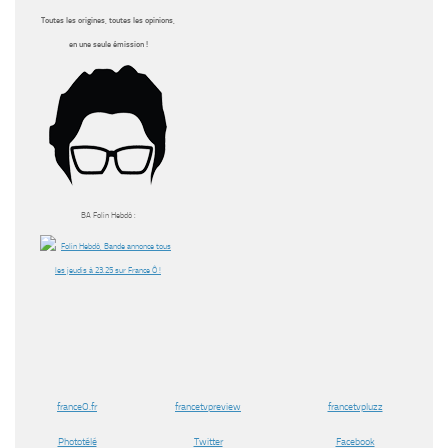
Toutes les origines, toutes les opinions,
en une seule émission !
BA Folin Hebdô :
franceO.fr
francetvpreview
francetvpluzz
Phototélé
Twitter
Facebook