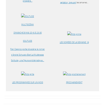
prospère…
agitation, larguant
les amarres…
MULTISCÉNIK
DIMANCHE 8 MAI 2016 À 23.30
SOLITUDE
LES SOIRÉES DE LA SEMAINE 19
Fani Carenco porte à la scène le roman
d’André Schwarz-Bart La Mulâtresse
Solitude, une figure emblématique…
LES PROGRAMMES SUR UN MOIS
PROCHAINEMENT