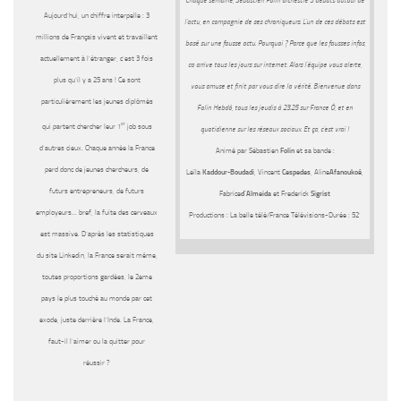
Chaque semaine, Sébastien Folin orchestre 3 débats autour de
Aujourd’hui, un chiffre interpelle : 3
l’actu, en compagnie de ses chroniqueurs. L’un de ces débats est
millions de Français vivent et travaillent
basé sur une fausse actu. Pourquoi ? Parce que les fausses infos,
actuellement à l’étranger, c’est 3 fois
ca arrive tous les jours sur internet. Alors l’équipe vous alerte,
plus qu’il y a 25 ans ! Ce sont
vous amuse et finit par vous dire la vérité. Bienvenue dans
particulièrement les jeunes diplômés
Folin Hebdô, tous les jeudis à 23.25 sur France Ô, et en
er
qui partent chercher leur 1
job sous
quotidienne sur les réseaux sociaux. Et ça, c’est vrai !
d’autres cieux. Chaque année la France
Animé par Sébastien
Folin
et sa bande :
perd donc de jeunes chercheurs, de
Leïla
Kaddour-Boudadi
, Vincent
Cespedes
, Aline
Afanoukoé
,
futurs entrepreneurs, de futurs
Fabrice
d’Almeida
et Frederick
Sigrist
employeurs… bref, la fuite des cerveaux
Productions : La belle télé/France Télévisions-Durée : 52’
est massive. D’après les statistiques
du site Linkedin, la France serait même,
toutes proportions gardées, le 2eme
pays le plus touché au monde par cet
exode, juste derrière l’Inde. La France,
faut-il l’aimer ou la quitter pour
réussir ?