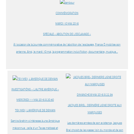
COMMÉMORATION
MARDI 10 MAI 2016
SPÉCIALE « ABOLITION DE L’ESCLAVAGE »
À l’occasion de la Journée commémorative de l’abolition de l’esclavage, France Ô mobilise son
antenne. Ainsi, le mardi 10 mai, la programmation inclut fiction, documentaire, musique…
INVESTIGATIÔNS « L’AUTRE AMÉRIQUE »
DIMANCHE 8 MAI 2016 À 22.35
MERCREDI 11 MAI 2016 À 20.50
JACQUES BREL : DERNIÈRE LIGNE DROITE AUX
TEX MEX, L’AMÉRIQUE DE DEMAIN
MARQUISES
Samira Ibrahim s’intéresse à une Amérique
Les dernières années de son existence, Jacques
méconnue : celle d’un Texas métissé et
Brel choisit de les passer loin du monde et de son