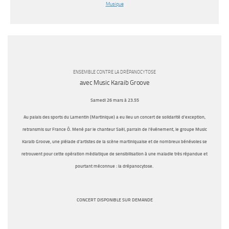
Musique
ENSEMBLE CONTRE LA DRÉPANOCYTOSE
avec Music Karaib Groove
Samedi 26 mars à 23.55
Au palais des sports du Lamentin (Martinique) a eu lieu un concert de solidarité d’exception,
retransmis sur France Ô. Mené par le chanteur Saël, parrain de l’événement, le groupe Music
Karaib Groove, une pléiade d’artistes de la scène martiniquaise et de nombreux bénévoles se
retrouvent pour cette opération médiatique de sensibilisation à une maladie très répandue et
pourtant méconnue : la drépanocytose.
CONCERT DISPONIBLE SUR DEMANDE