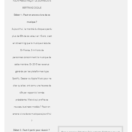
FOLIN HEBDÔ REÇOIT LE JOURNALISTE
BERTRAND DICALE
Débat 1 : Peut-on encore vivre de sa
musique ?
Aujourd’hui, le marché du disque a perdu
plus de 65% de sa valeur en 15 ans, c’est
en streaming que la musique s’écoute.
En France, 3 millions de
personnes consomment la musique de
cette manière. En 2015 les revenus
générés par les plateformes type
Spotify, Deezer ou Apple Music pour ne
citer qu’elles, ont connu une hausse de
45% par rapport à l’année
précédente. Mais à qui profite ce
nouveau business modèle ? Peut-on
encore vivre de sa musique aujourd’hui
?
Débat 2 : Faut-il partir pour réussir ?