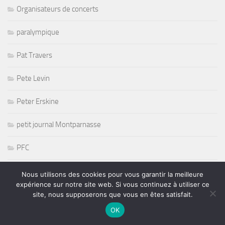
Organisateurs de concerts
paralympique
Pat Travers
Pete Levin
Peter Erskine
petit journal Montparnasse
PFC
Picking
Nous utilisons des cookies pour vous garantir la meilleure
expérience sur notre site web. Si vous continuez à utiliser ce
Playmate
site, nous supposerons que vous en êtes satisfait.
OK
Poesie Music