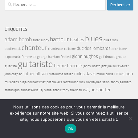
Rechercher :
ÉTIQUETTES
blues
batteur
adam bomb
beatles
amar sundy
blues rock
chanteur
duc des lombards
bootleneck
chanteuse
coltrane
erick bamy
glenn hughes
expo music
femme de george harrison
festival
golf drouot
groupe
guitariste
herbie hancock
guiariste
janny loseth
jazz
joe louis walker
luther allison
miles davis
musicien
john coghlan
Maalouma
malien
murali coryell
musiciens
nilaja
norbert krief
pat travers
restaurant
rock
roy haynes
salon
sandy gennaro
wayne shorter
status quo
sunset Paris
Taj Mahal
titanic
tony sheridan
Nous utilisons des cookies pour vous garantir la meilleure
expérience sur notre site web. Si vous continuez à utiliser ce
site, nous supposerons que vous en êtes satisfait.
Bel7 Infos © 2026. Tous droits réservés.
OK
Fièrement propulsé par
- Conçu par
Thème Hueman