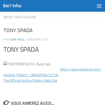
Bel7 Infos
Skip to content
INFOS
/
ROCK GUITARE
TONY SPADA
PAR
JEAN-PAUL
·
6 FÉVRIER 2016
TONY SPADA
https://www.facebook.com/
Holding-Pattern-
136046976412179/
The Official Holding Pattern Web Site
VOUS AIMEREZ AUSSI...