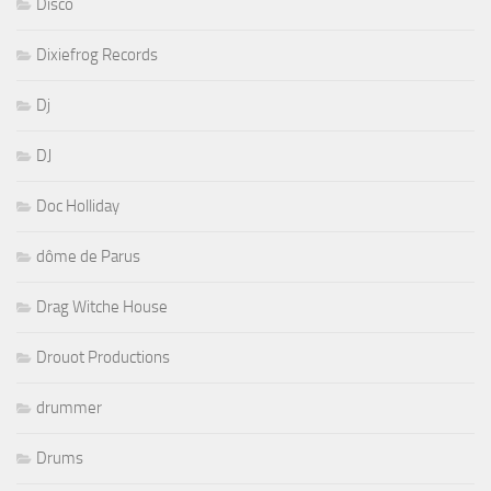
Disco
Dixiefrog Records
Dj
DJ
Doc Holliday
dôme de Parus
Drag Witche House
Drouot Productions
drummer
Drums