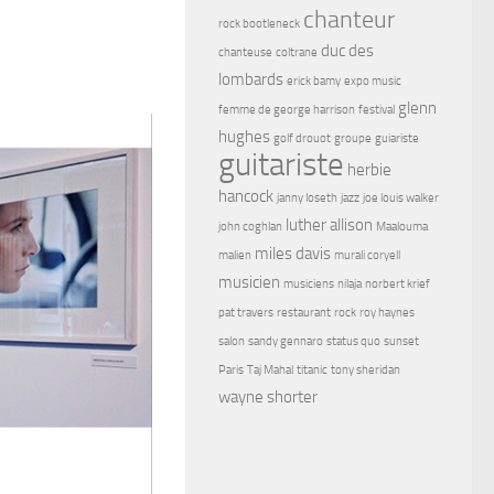
chanteur
rock bootleneck
duc des
chanteuse
coltrane
lombards
erick bamy
expo music
glenn
femme de george harrison
festival
hughes
golf drouot
groupe
guiariste
guitariste
herbie
hancock
janny loseth
jazz
joe louis walker
luther allison
john coghlan
Maalouma
miles davis
malien
murali coryell
musicien
musiciens
nilaja
norbert krief
pat travers
restaurant
rock
roy haynes
salon
sandy gennaro
status quo
sunset
Paris
Taj Mahal
titanic
tony sheridan
wayne shorter