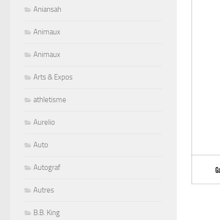
Aniansah
Animaux
Animaux
Arts & Expos
athletisme
Aurelio
Auto
Autograf
Autres
B.B. King