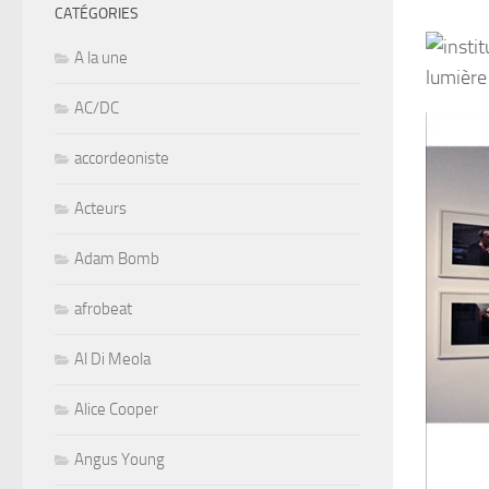
CATÉGORIES
A la une
AC/DC
accordeoniste
Acteurs
Adam Bomb
afrobeat
Al Di Meola
Alice Cooper
Angus Young