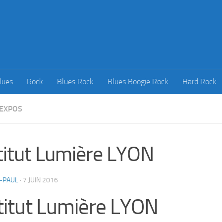
lues
Rock
Blues Rock
Blues Boogie Rock
Hard Rock
 EXPOS
titut Lumière LYON
-PAUL
·
7 JUIN 2016
titut Lumière LYON