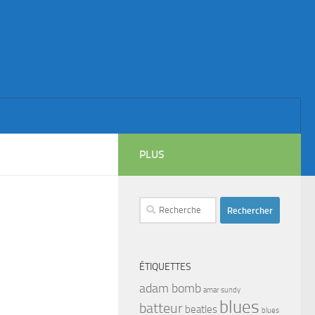
PLUS
Rechercher :
ÉTIQUETTES
adam bomb
amar sundy
blues
batteur
beatles
blues