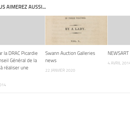
S AIMEREZ AUSSI...
ar la DRAC Picardie
Swann Auction Galleries
NEWSART 
nseil Général de la
news
4 AVRIL 201
̀ réaliser une
22 JANVIER 2020
2014