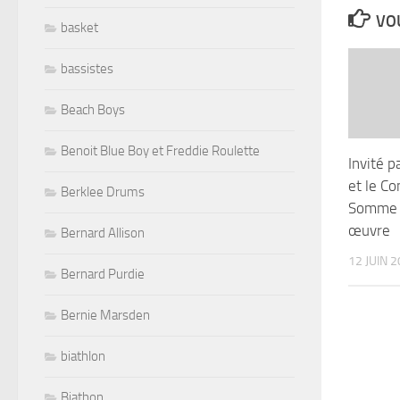
VOU
basket
bassistes
Beach Boys
Benoit Blue Boy et Freddie Roulette
Invité p
et le Co
Berklee Drums
Somme a
œuvre
Bernard Allison
12 JUIN 
Bernard Purdie
Bernie Marsden
biathlon
Biathon