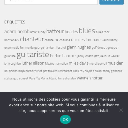
ÉTIQUETTES
blues
batteur
adam bomb
beatles
amar sundy
blues rock
chanteur
duc des lombards
bootleneck
chanteuse
coltrane
erick bamy
glenn hughes
expo music
femme de george harrison
festival
golf drouot
groupe
guitariste
herbie hancock
guiariste
janny loseth
jazz
joe louis walker
luther allison
miles davis
musicien
john coghlan
Maalouma
malien
murali coryell
musiciens
nilaja
norbert krief
pat travers
restaurant
rock
roy haynes
salon
sandy gennaro
wayne shorter
status quo
sunset Paris
Taj Mahal
titanic
tony sheridan
Nous utilisons des cookies pour vous garantir la meilleure
expérience sur notre site web. Si vous continuez à utiliser ce
site, nous supposerons que vous en êtes satisfait.
Bel7 Infos © 2026. Tous droits réservés.
OK
Fièrement propulsé par
- Conçu par
Thème Hueman