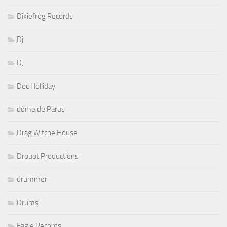
Dixiefrog Records
Dj
DJ
Doc Holliday
dôme de Parus
Drag Witche House
Drouot Productions
drummer
Drums
Eagle Records