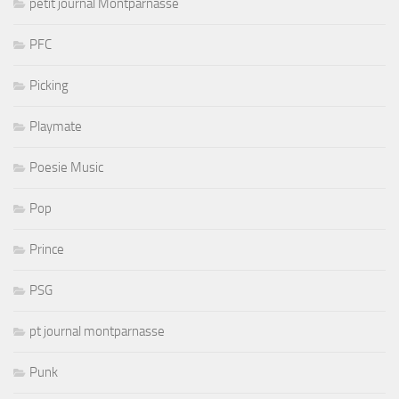
petit journal Montparnasse
PFC
Picking
Playmate
Poesie Music
Pop
Prince
PSG
pt journal montparnasse
Punk