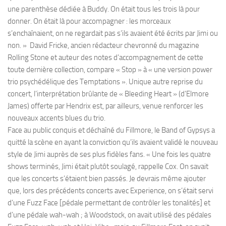
une parenthèse dédiée à Buddy. On était tous les trois là pour
donner. On était là pour accompagner : les morceaux
s’enchaînaient, on ne regardait pas s’ils avaient été écrits par Jimi ou
non. » David Fricke, ancien rédacteur chevronné du magazine
Rolling Stone et auteur des notes d’accompagnement de cette
toute dernière collection, compare « Stop » à « une version power
trio psychédélique des Temptations ». Unique autre reprise du
concert, l’interprétation brûlante de « Bleeding Heart » (d’Elmore
James) offerte par Hendrix est, par ailleurs, venue renforcer les
nouveaux accents blues du trio.
Face au public conquis et déchaîné du Fillmore, le Band of Gypsys a
quitté la scène en ayant la conviction qu’ils avaient validé le nouveau
style de Jimi auprès de ses plus fidèles fans. « Une fois les quatre
shows terminés, Jimi était plutôt soulagé, rappelle Cox. On savait
que les concerts s’étaient bien passés. Je devrais même ajouter
que, lors des précédents concerts avec Experience, on s’était servi
d’une Fuzz Face [pédale permettant de contrôler les tonalités] et
d’une pédale wah-wah ; à Woodstock, on avait utilisé des pédales