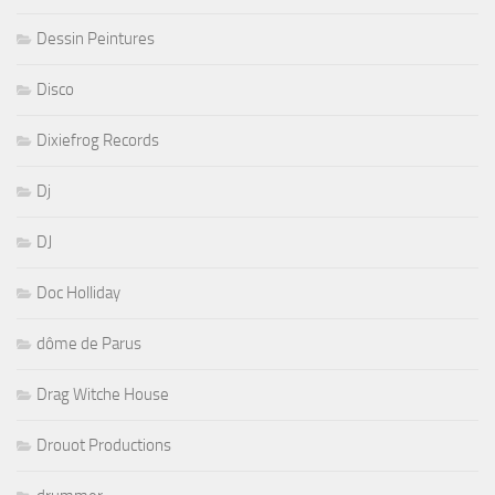
Dessin Peintures
Disco
Dixiefrog Records
Dj
DJ
Doc Holliday
dôme de Parus
Drag Witche House
Drouot Productions