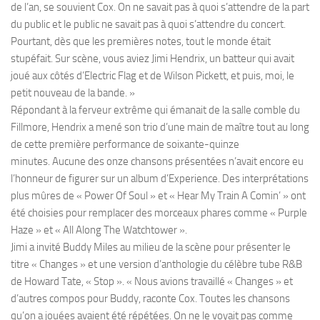
de l’an, se souvient Cox. On ne savait pas à quoi s’attendre de la part
du public et le public ne savait pas à quoi s’attendre du concert.
Pourtant, dès que les premières notes, tout le monde était
stupéfait. Sur scène, vous aviez Jimi Hendrix, un batteur qui avait
joué aux côtés d’Electric Flag et de Wilson Pickett, et puis, moi, le
petit nouveau de la bande. »
Répondant à la ferveur extrême qui émanait de la salle comble du
Fillmore, Hendrix a mené son trio d’une main de maître tout au long
de cette première performance de soixante-quinze
minutes. Aucune des onze chansons présentées n’avait encore eu
l’honneur de figurer sur un album d’Experience. Des interprétations
plus mûres de « Power Of Soul » et « Hear My Train A Comin’ » ont
été choisies pour remplacer des morceaux phares comme « Purple
Haze » et « All Along The Watchtower ».
Jimi a invité Buddy Miles au milieu de la scène pour présenter le
titre « Changes » et une version d’anthologie du célèbre tube R&B
de Howard Tate, « Stop ». « Nous avions travaillé « Changes » et
d’autres compos pour Buddy, raconte Cox. Toutes les chansons
qu’on a jouées avaient été répétées. On ne le voyait pas comme