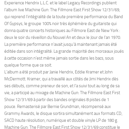
Experience Hendrix L.L.C. et le label Legacy Recordings publient
l’album live Machine Gun: The Fillmore East First Show 12/31/69,
qui reprend l’intégralité de la toute première performance du Band
Of Gypsys, le groupe 100% noir très éphémère du guitariste qui
donna quatre concerts historiques au Fillmore East de New York :
deux le soir du réveillon du Nouvel An et deux le Jour de l’an 1970.
La première performance n’avait jusqu’à maintenant jamais été
éditée dans son intégralité. La grande majorité des morceaux joués
à cette occasion n’est même jamais sortie dans les bacs, sous
quelque forme que ce soit.
L’album a été produit par Janie Hendrix, Eddie Kramer et John
McDermott. Kramer, qui a travaillé aux côtés de Jimi Hendrix dès
ses débuts, comme preneur de son, et l’a suivi tout au long de sa
vie, a participé au mixage de Machine Gun: The Fillmore East First
Show 12/31/69 à partir des bandes originales 8 pistes de 1
pouce. Remasterisé par Bernie Grundman, récompensé aux
Grammy Awards, le disque sortira simultanément aux formats CD,
SACD haute résolution, numérique et double vinyle LP de 180 g.
Machine Gun: The Fillmore East First Show 12/31/69 constitue le