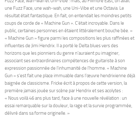
Fuzz Face, wah-wah et Uni-Vibe : mais, au Fillmore East, on avait
une Fuzz Face, une wah-wah, une Uni-Vibe et une Octavia. Le
résultat était fantastique. En fait, on entendait les moindres petits
coups de corde de « Machine Gun ». C’était incroyable. Dans le
public, certaines personnes en étaient littéralement bouche bée. »
« Machine Gun » figure parmi les compositions les plus raffinées et
influentes de Jimi Hendrix. Il a porté le Delta blues vers des
horizons que les pionniers du genre n’auraient pu imaginer,
associant ses extraordinaires compétences de guitariste à son
expression passionnée de l’inhumanité de l’homme. « Machine
Gun » s’est fait une place immuable dans l’œuvre hendrixienne déjà
baignée de classicisme. Fricke écrit à propos de cette version, la
première jamais jouée sur scène par Hendrix et ses acolytes :
« Nous voilà 46 ans plus tard, face à une nouvelle révélation : un
essai remarquable sur la douleur, la rage et la survie programmée,
délivré dans sa forme originelle. »