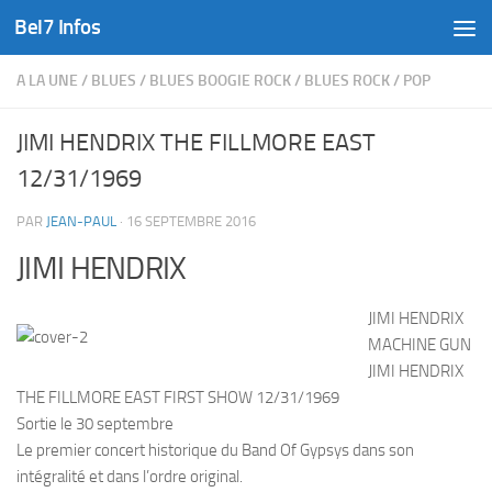
Bel7 Infos
Skip to content
A LA UNE
/
BLUES
/
BLUES BOOGIE ROCK
/
BLUES ROCK
/
POP
JIMI HENDRIX THE FILLMORE EAST
12/31/1969
PAR
JEAN-PAUL
·
16 SEPTEMBRE 2016
JIMI HENDRIX
JIMI HENDRIX
MACHINE GUN
JIMI HENDRIX
THE FILLMORE EAST FIRST SHOW 12/31/1969
Sortie le 30 septembre
Le premier concert historique du Band Of Gypsys dans son
intégralité et dans l’ordre original.