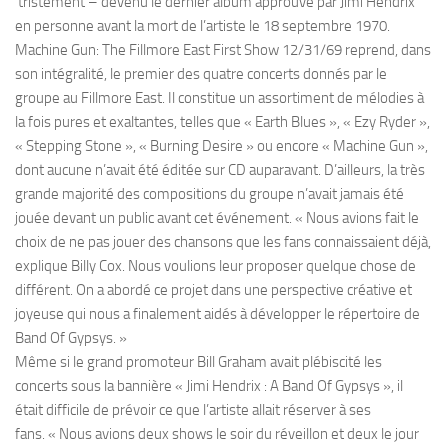
tristement – devenu le dernier album approuvé par Jimi Hendrix
en personne avant la mort de l’artiste le 18 septembre 1970.
Machine Gun: The Fillmore East First Show 12/31/69 reprend, dans
son intégralité, le premier des quatre concerts donnés par le
groupe au Fillmore East. Il constitue un assortiment de mélodies à
la fois pures et exaltantes, telles que « Earth Blues », « Ezy Ryder »,
« Stepping Stone », « Burning Desire » ou encore « Machine Gun »,
dont aucune n’avait été éditée sur CD auparavant. D’ailleurs, la très
grande majorité des compositions du groupe n’avait jamais été
jouée devant un public avant cet événement. « Nous avions fait le
choix de ne pas jouer des chansons que les fans connaissaient déjà,
explique Billy Cox. Nous voulions leur proposer quelque chose de
différent. On a abordé ce projet dans une perspective créative et
joyeuse qui nous a finalement aidés à développer le répertoire de
Band Of Gypsys. »
Même si le grand promoteur Bill Graham avait plébiscité les
concerts sous la bannière « Jimi Hendrix : A Band Of Gypsys », il
était difficile de prévoir ce que l’artiste allait réserver à ses
fans. « Nous avions deux shows le soir du réveillon et deux le jour