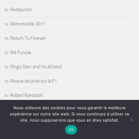
Restaurant
Rétromobile 2011
Return To Forever
Rié Furuse
Ringo Starr and his all band
Risque de pluie sur la F1
Robert Randolph
Nous utilisons des cookies pour vous garantir la meilleure
Rock
expérience sur notre site web. Si vous continuez à utiliser ce
site, nous supposerons que vous en êtes satisfait.
Rock Acoustic Folk
OK
Rock Blues