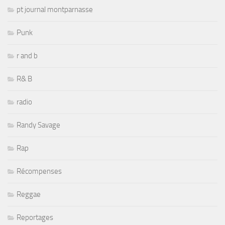
pt journal montparnasse
Punk
r and b
R& B
radio
Randy Savage
Rap
Récompenses
Reggae
Reportages