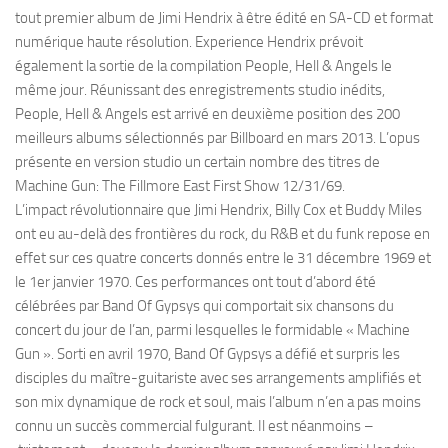
tout premier album de Jimi Hendrix à être édité en SA-CD et format
numérique haute résolution. Experience Hendrix prévoit
également la sortie de la compilation People, Hell & Angels le
même jour. Réunissant des enregistrements studio inédits,
People, Hell & Angels est arrivé en deuxième position des 200
meilleurs albums sélectionnés par Billboard en mars 2013. L’opus
présente en version studio un certain nombre des titres de
Machine Gun: The Fillmore East First Show 12/31/69.
L’impact révolutionnaire que Jimi Hendrix, Billy Cox et Buddy Miles
ont eu au-delà des frontières du rock, du R&B et du funk repose en
effet sur ces quatre concerts donnés entre le 31 décembre 1969 et
le 1er janvier 1970. Ces performances ont tout d’abord été
célébrées par Band Of Gypsys qui comportait six chansons du
concert du jour de l’an, parmi lesquelles le formidable « Machine
Gun ». Sorti en avril 1970, Band Of Gypsys a défié et surpris les
disciples du maître-guitariste avec ses arrangements amplifiés et
son mix dynamique de rock et soul, mais l’album n’en a pas moins
connu un succès commercial fulgurant. Il est néanmoins –