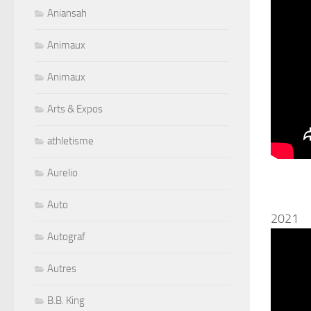
Aniansah
Animaux
Animaux
Arts & Expos
athletisme
Aurelio
Auto
2021
Autograf
Autres
B.B. King