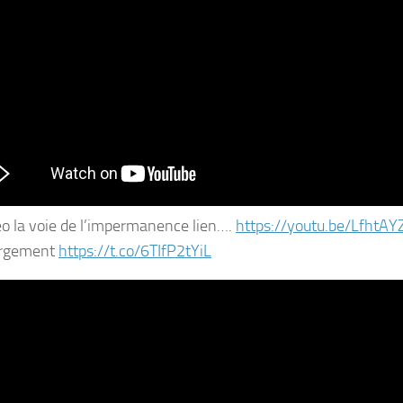
déo la voie de l’impermanence lien….
https://youtu.be/LfhtAY
argement
https://t.co/6TIfP2tYiL