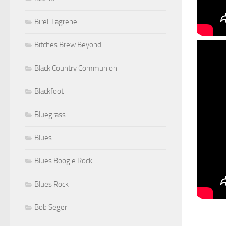
Bireli Lagrene
Bitches Brew Beyond
Black Country Communion
Blackfoot
Bluegrass
Blues
Blues Boogie Rock
Blues Rock
Bob Seger