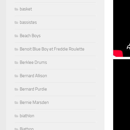
basket
bassistes
Beach Boys
Benoit Blue Boy et Freddie Roulette
Berklee Drums
Bernard Allison
Bernard Purdie
Bernie Marsden
biathlon
Biathon