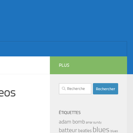
PLUS
Rechercher :
eos
ÉTIQUETTES
adam bomb
amar sundy
blues
batteur
beatles
blues