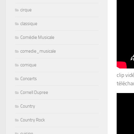
cirque
classique
Comédie Musicale
comedie_musicale
comique
clip vi
Concerts
téléch
Cornell Dupree
Country
Country Rock
cuisine