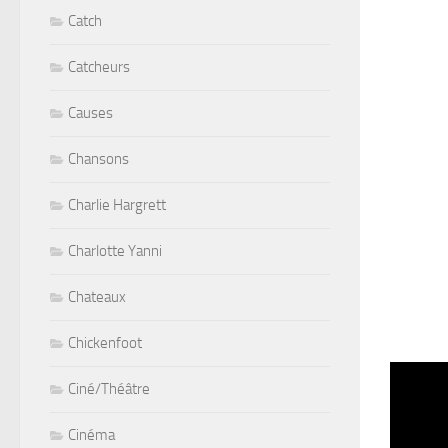
Catch
Catcheurs
Causes
Chansons
Charlie Hargrett
Charlotte Yanni
Chateaux
Chickenfoot
Ciné/Théâtre
Cinéma