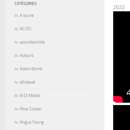
CATÉGORIES
2022
A la une
AC/DC
accordeoniste
Acteurs
Adam Bomb
afrobeat
Al Di Meola
Alice Cooper
Angus Young