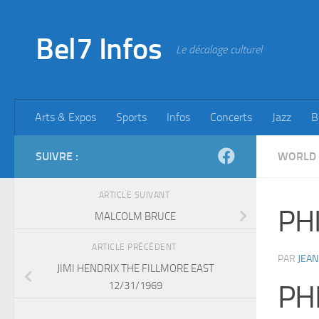
Skip to content
Bel7 Infos
Le décalage culturel
Arts & Expos
Sports
Infos
Concerts
Jazz
B
SUIVRE :
WORLD
ARTICLE SUIVANT
PHI
MALCOLM BRUCE
ARTICLE PRÉCÉDENT
PAR
JEAN
JIMI HENDRIX THE FILLMORE EAST
12/31/1969
PH