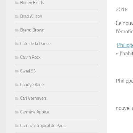
Boney Fields
2016
Brad Wilson
Ce nouve
Breno Brown
l’émoti
Cafe de la Danse
Philipp
« J’habi
Calvin Rock
Canal 93
Philipp
Candye Kane
Carl Verheyen
nouvel 
Carmine Appice
Carnaval tropical de Paris