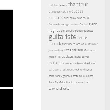
chanteur
rock bootleneck
duc des
chanteuse
coltrane
lombards
erick bamy
expo music
glenn
femme de george harrison
festival
hughes
golf drouot
groupe
guiariste
guitariste
herbie
hancock
janny loseth
jazz
joe louis walker
luther allison
john coghlan
Maalouma
miles davis
malien
murali coryell
musicien
musiciens
nilaja
norbert krief
pat travers
restaurant
rock
roy haynes
salon
sandy gennaro
status quo
sunset
Paris
Taj Mahal
titanic
tony sheridan
wayne shorter