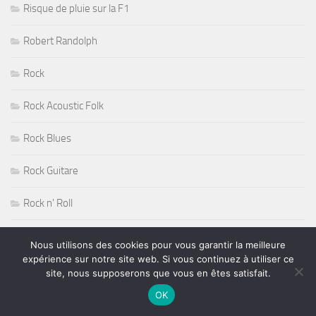
Risque de pluie sur la F1
Robert Randolph
Rock
Rock Acoustic Folk
Rock Blues
Rock Guitare
Rock n' Roll
Rock Progressif
Nous utilisons des cookies pour vous garantir la meilleure
expérience sur notre site web. Si vous continuez à utiliser ce
Rock Sudiste
site, nous supposerons que vous en êtes satisfait.
OK
Rockabilly