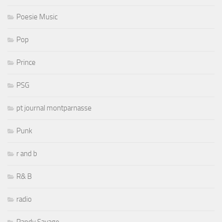
Poesie Music
Pop
Prince
PSG
pt journal montparnasse
Punk
r and b
R& B
radio