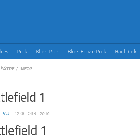
lues
Rock
Blues Rock
Blues Boogie Rock
Hard Rock
HÉÂTRE
/
INFOS
tlefield 1
-PAUL
·
12 OCTOBRE 2016
tlefield 1