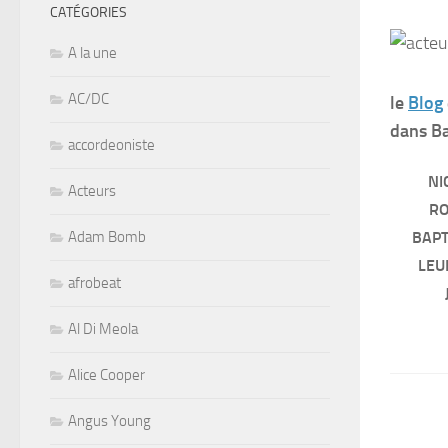
CATÉGORIES
A la une
AC/DC
le
Blog
dans Ba
accordeoniste
NI
Acteurs
RO
Adam Bomb
BAPT
LEU
afrobeat
Al Di Meola
Alice Cooper
Angus Young