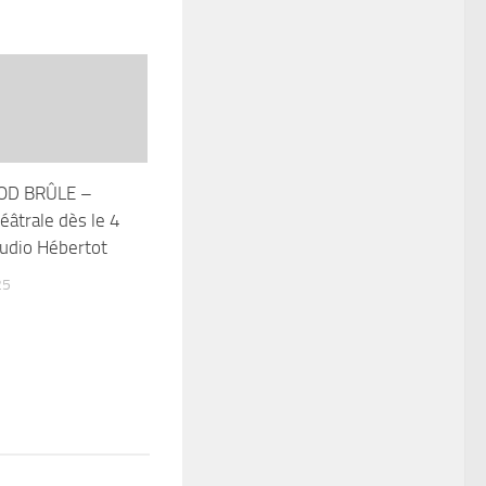
D BRÛLE –
éâtrale dès le 4
tudio Hébertot
25