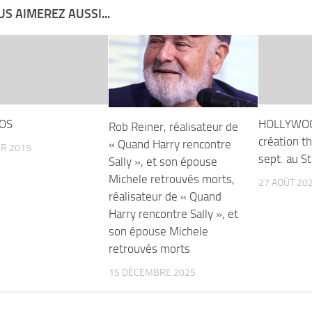
S AIMEREZ AUSSI...
FOS
HOLLYWOO
Rob Reiner, réalisateur de
création th
« Quand Harry rencontre
ER 2015
sept. au S
Sally », et son épouse
Michele retrouvés morts,
27 AOÛT 20
réalisateur de « Quand
Harry rencontre Sally », et
son épouse Michele
retrouvés morts
15 DÉCEMBRE 2025