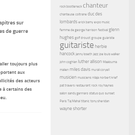
chanteur
rock bootleneck
duc des
chanteuse
coltrane
lombards
apitres sur
erick bamy
expo music
glenn
res de guerre
femme de george harrison
festival
hughes
golf drouot
groupe
guiariste
guitariste
herbie
hancock
janny loseth
jazz
joe louis walker
luther allison
john coghlan
Maalouma
aller toujours plus
miles davis
malien
murali coryell
apportent aux
musicien
musiciens
nilaja
norbert krief
llicités des acteurs
pat travers
restaurant
rock
roy haynes
 à certains des
salon
sandy gennaro
status quo
sunset
jeu.
Paris
Taj Mahal
titanic
tony sheridan
wayne shorter