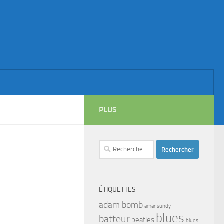
PLUS
Rechercher :
ÉTIQUETTES
adam bomb
amar sundy
blues
batteur
beatles
blues