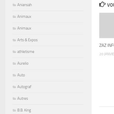
VOU
Aniansah
Animaux
Animaux
Arts & Expos
ZAZ IN
athletisme
20 JANVI
Aurelio
Auto
Autograf
Autres
B.B. King