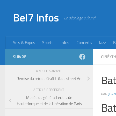
Skip to content
Bel7 Infos
Le décalage culturel
Arts & Expos
Sports
Infos
Concerts
Jazz
B
SUIVRE :
CINÉ/T
ARTICLE SUIVANT
Bat
Remise du prix du Graffiti & du street Art
ARTICLE PRÉCÉDENT
PAR
JEAN
Musée du général Leclerc de
Hauteclocque et de la Libération de Paris
Bat