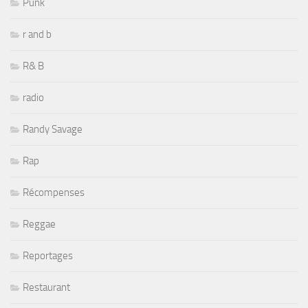
Punk
r and b
R& B
radio
Randy Savage
Rap
Récompenses
Reggae
Reportages
Restaurant