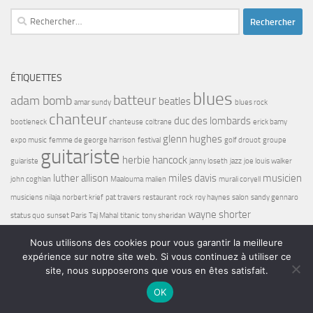
Rechercher :
ÉTIQUETTES
blues
batteur
adam bomb
beatles
amar sundy
blues rock
chanteur
duc des lombards
bootleneck
chanteuse
coltrane
erick bamy
glenn hughes
expo music
femme de george harrison
festival
golf drouot
groupe
guitariste
herbie hancock
guiariste
janny loseth
jazz
joe louis walker
luther allison
miles davis
musicien
john coghlan
Maalouma
malien
murali coryell
musiciens
nilaja
norbert krief
pat travers
restaurant
rock
roy haynes
salon
sandy gennaro
wayne shorter
status quo
sunset Paris
Taj Mahal
titanic
tony sheridan
Nous utilisons des cookies pour vous garantir la meilleure
expérience sur notre site web. Si vous continuez à utiliser ce
site, nous supposerons que vous en êtes satisfait.
OK
Bel7 Infos © 2026. Tous droits réservés.