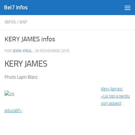
Bel7 Infos
Skip to content
INFOS
/
RAP
KERY JAMES infos
PAR
JEAN-PAUL
·
29 NOVEMBRE 2016
KERY JAMES
Photo Lapin Blanc
Kery James:
«Le rap a perdu
son aspect
éducatif»