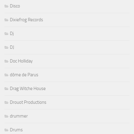
Disco
Dixiefrog Records
Dj
DJ
Doc Holliday
dôme de Parus
Drag Witche House
Drouot Productions
drummer
Drums