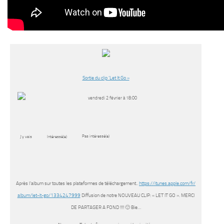
Sortie du clip ‘Let It Go »
vendredi 2 février à 18:00
Pas intéressé(e)
J’y vais
Intéressé(e)
Après l’album sur toutes les plateformes de téléchargement..
https://itunes.apple.com/fr/
album/let-it-go/1334247999
Diffusion de notre NOUVEAU CLIP: « LET IT GO ». MERCI
DE PARTAGER A FOND !!!! 🙂 Bie…