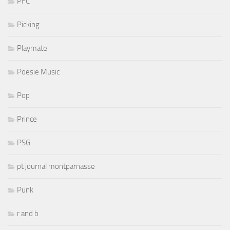
PFC
Picking
Playmate
Poesie Music
Pop
Prince
PSG
pt journal montparnasse
Punk
r and b