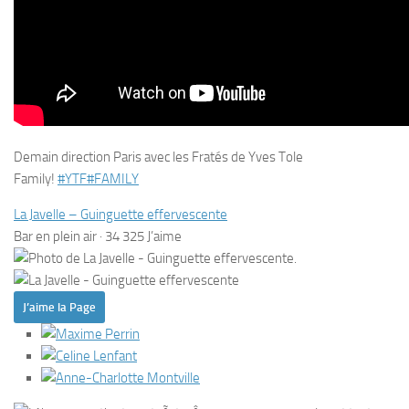
Demain direction Paris avec les Fratés de Yves Tole
Family!
#
YTF
#
FAMILY
La Javelle – Guinguette effervescente
Bar en plein air
·
34 325 J’aime
J’aime la Page