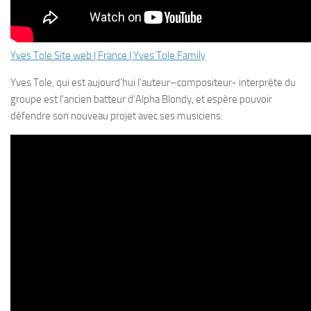
Yves Tole Site web | France | Yves Tole Family
Yves Tole, qui est aujourd’hui l’auteur–compositeur- interprète du
groupe est l’ancien batteur d’
Alpha Blondy
, et espère pouvoir
défendre son nouveau projet avec ses musiciens.