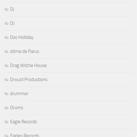
Dj
DJ
Doc Holliday
dôme de Parus
Drag Witche House
Drouot Productions
drummer
Drums
Eagle Records
Eagles Records