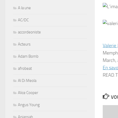
A la une
AC/DC
accordeoniste
Acteurs
Valerie
Memphis
Adam Bomb
March, 
En savo
afrobeat
READ.T
Al Di Meola
Alice Cooper
VOU
Angus Young
Aniansah