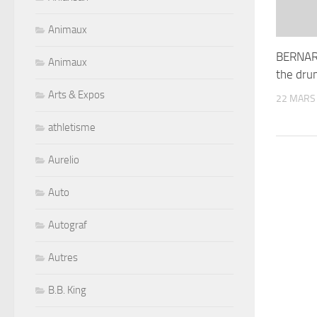
Animaux
BERNAR
Animaux
the dru
Arts & Expos
22 MARS
athletisme
Aurelio
Auto
Autograf
Autres
B.B. King