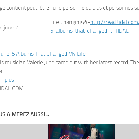
Life Changing
🎶
-‪
http://read.tidal.co
5-albums-that-changed-…
TIDAL
 June: 5 Albums That Changed My Life
 musician Valerie June came out with her latest record, The 
a..
ir plus
IDAL.COM
S AIMEREZ AUSSI...