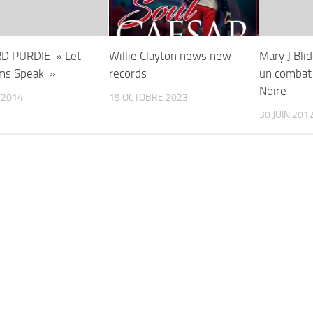
D PURDIE » Let
Willie Clayton news new
Mary J Bli
ms Speak »
records
un combat 
Noire
 2014
19 OCTOBRE 2023
30 JUIN 201