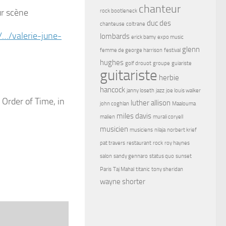
chanteur
rock bootleneck
duc des
chanteuse
coltrane
m/…/valerie-june-
lombards
erick bamy
expo music
glenn
femme de george harrison
festival
hughes
golf drouot
groupe
guiariste
guitariste
herbie
hancock
janny loseth
jazz
joe louis walker
Order of Time, in
luther allison
john coghlan
Maalouma
miles davis
malien
murali coryell
musicien
musiciens
nilaja
norbert krief
pat travers
restaurant
rock
roy haynes
salon
sandy gennaro
status quo
sunset
Paris
Taj Mahal
titanic
tony sheridan
wayne shorter