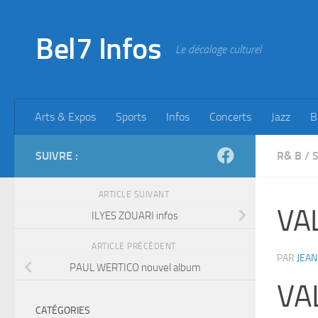
Skip to content
Bel7 Infos
Le décalage culturel
Arts & Expos
Sports
Infos
Concerts
Jazz
B
SUIVRE :
R& B
/
ARTICLE SUIVANT
VAL
ILYES ZOUARI infos
ARTICLE PRÉCÉDENT
PAR
JEAN
PAUL WERTICO nouvel album
VA
CATÉGORIES