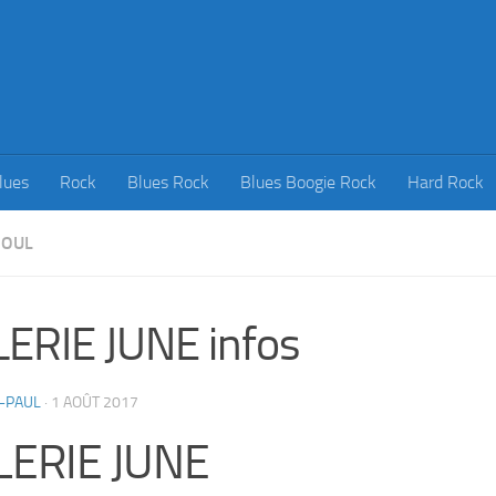
lues
Rock
Blues Rock
Blues Boogie Rock
Hard Rock
SOUL
ERIE JUNE infos
-PAUL
·
1 AOÛT 2017
LERIE JUNE