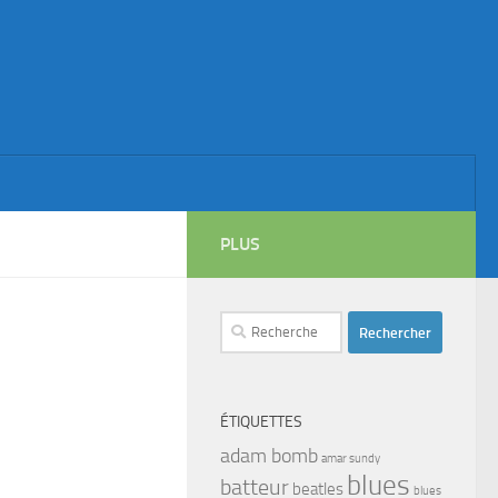
PLUS
Rechercher :
ÉTIQUETTES
adam bomb
amar sundy
blues
batteur
beatles
blues