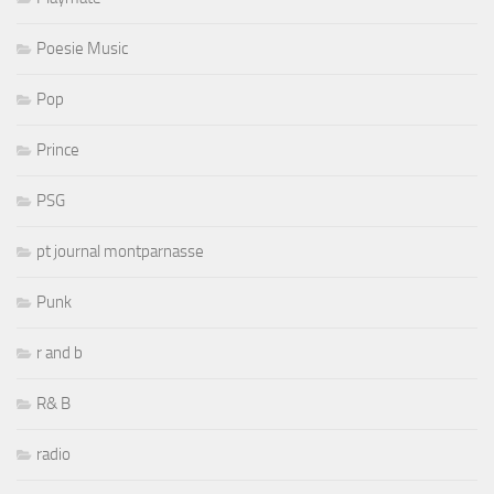
Poesie Music
Pop
Prince
PSG
pt journal montparnasse
Punk
r and b
R& B
radio