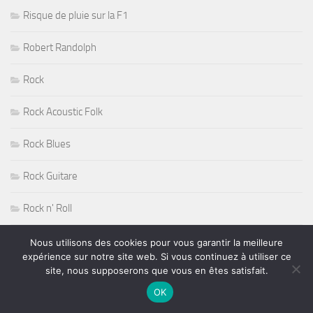
Risque de pluie sur la F1
Robert Randolph
Rock
Rock Acoustic Folk
Rock Blues
Rock Guitare
Rock n' Roll
Rock Progressif
Nous utilisons des cookies pour vous garantir la meilleure
expérience sur notre site web. Si vous continuez à utiliser ce
site, nous supposerons que vous en êtes satisfait.
Rock Sudiste
OK
Rockabilly