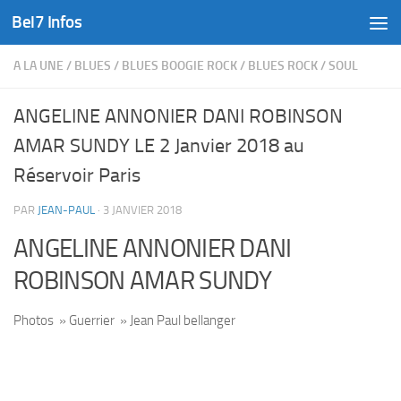
Bel7 Infos
Skip to content
A LA UNE
/
BLUES
/
BLUES BOOGIE ROCK
/
BLUES ROCK
/
SOUL
ANGELINE ANNONIER DANI ROBINSON
AMAR SUNDY LE 2 Janvier 2018 au
Réservoir Paris
PAR
JEAN-PAUL
·
3 JANVIER 2018
ANGELINE ANNONIER DANI
ROBINSON AMAR SUNDY
Photos » Guerrier » Jean Paul bellanger