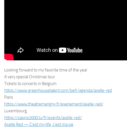
Looking forward to my favorite time of the year
A very special Christmas tour
Tickets to concerts in Belgium
https://www.greenhousetalent.com/befr/agenda/axelle-red
Paris
https://www.theatremarigny.fr/evenement/axelle-red/
Luxembourg
https://casino2000.lu/fr/events/axelle-red/
Axelle Red — C’est my life, c’est ma vie