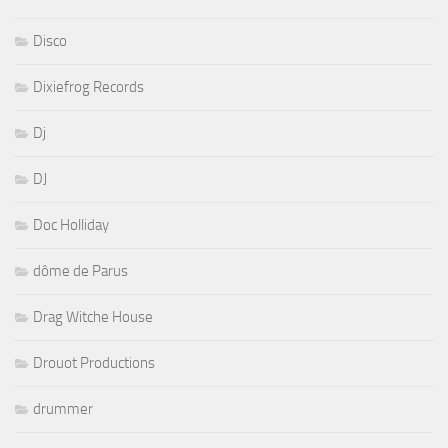
Disco
Dixiefrog Records
Dj
DJ
Doc Holliday
dôme de Parus
Drag Witche House
Drouot Productions
drummer