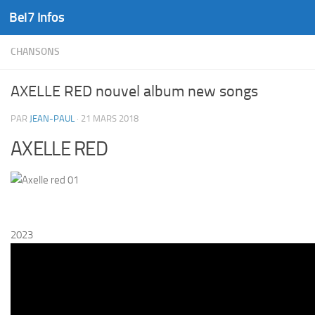
Bel7 Infos
Skip to content
CHANSONS
AXELLE RED nouvel album new songs
PAR
JEAN-PAUL
·
21 MARS 2018
AXELLE RED
2023