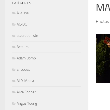
CATÉGORIES
MA
A la une
Photos 
AC/DC
accordeoniste
Acteurs
Adam Bomb
afrobeat
Al Di Meola
Alice Cooper
Angus Young