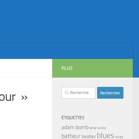
PLUS
Rechercher :
our »
ÉTIQUETTES
adam bomb
amar sundy
blues
batteur
beatles
blues