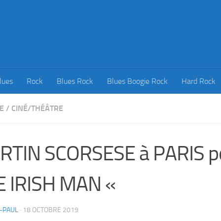
lues
Rock
Blues Rock
Blues Boogie Rock
Hard Rock
E
/
CINÉ/THÉÂTRE
RTIN SCORSESE à PARIS p
E IRISH MAN «
-PAUL
·
18 OCTOBRE 2019