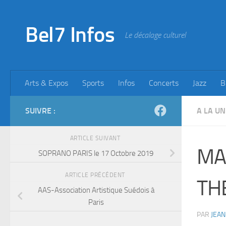
Skip to content
Bel7 Infos
Le décalage culturel
Arts & Expos
Sports
Infos
Concerts
Jazz
B
SUIVRE :
A LA UN
ARTICLE SUIVANT
MA
SOPRANO PARIS le 17 Octobre 2019
ARTICLE PRÉCÉDENT
TH
AAS-Association Artistique Suédois à
Paris
PAR
JEAN