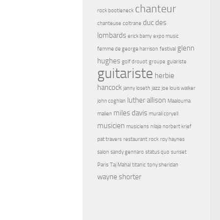
chanteur
rock bootleneck
duc des
chanteuse
coltrane
lombards
erick bamy
expo music
glenn
femme de george harrison
festival
hughes
golf drouot
groupe
guiariste
guitariste
herbie
hancock
janny loseth
jazz
joe louis walker
luther allison
john coghlan
Maalouma
miles davis
malien
murali coryell
musicien
musiciens
nilaja
norbert krief
pat travers
restaurant
rock
roy haynes
salon
sandy gennaro
status quo
sunset
Paris
Taj Mahal
titanic
tony sheridan
wayne shorter