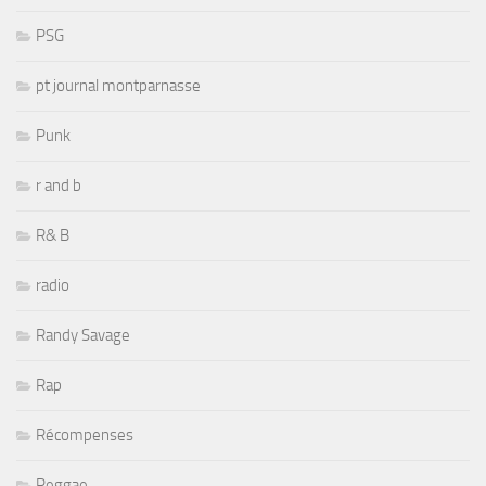
PSG
pt journal montparnasse
Punk
r and b
R& B
radio
Randy Savage
Rap
Récompenses
Reggae