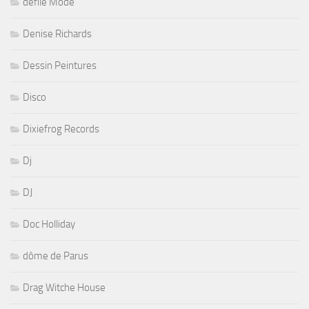
défilé Mode
Denise Richards
Dessin Peintures
Disco
Dixiefrog Records
Dj
DJ
Doc Holliday
dôme de Parus
Drag Witche House