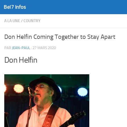
Bel7 Infos
Skip to content
A LA UNE
/
COUNTRY
Don Helfin Coming Together to Stay Apart
PAR
JEAN-PAUL
·
27 MARS 2020
Don Helfin