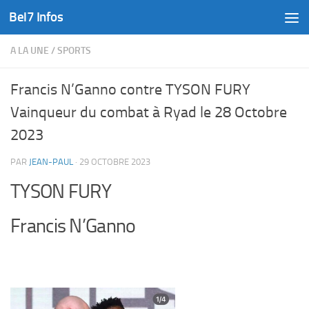
Bel7 Infos
Skip to content
A LA UNE
/
SPORTS
Francis N’Ganno contre TYSON FURY
Vainqueur du combat à Ryad le 28 Octobre
2023
PAR
JEAN-PAUL
·
29 OCTOBRE 2023
TYSON FURY
Francis N’Ganno