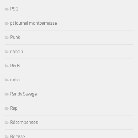
PSG
pt journal montparnasse
Punk
r and b
R& B
radio
Randy Savage
Rap
Récompenses
Reggae