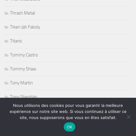
Thrash Metal
Tiken Jah Fakoly
Titanic
Tommy Castro
Tommy Shaw
Tony Martin
Tony Sheridan
Nous utilisons des cookies pour vous garantir la meilleure
Tourisme
expérience sur notre site web. Si vous continuez à utiliser ce
site, nous supposerons que vous en êtes satisfait.
triathlon
OK