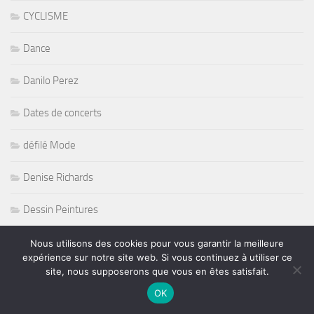
CYCLISME
Dance
Danilo Perez
Dates de concerts
défilé Mode
Denise Richards
Dessin Peintures
Disco
Nous utilisons des cookies pour vous garantir la meilleure
expérience sur notre site web. Si vous continuez à utiliser ce
site, nous supposerons que vous en êtes satisfait.
Dixiefrog Records
OK
Dj