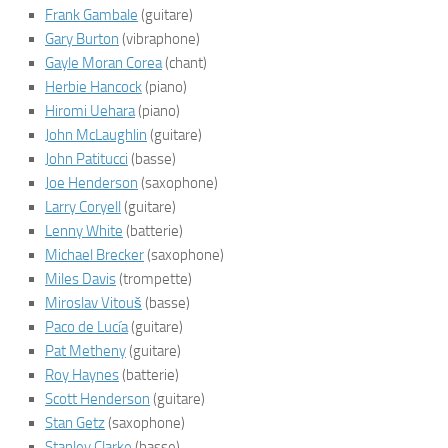
Frank Gambale
(guitare)
Gary Burton
(vibraphone)
Gayle Moran Corea
(chant)
Herbie Hancock
(piano)
Hiromi Uehara
(piano)
John McLaughlin
(guitare)
John Patitucci
(basse)
Joe Henderson
(saxophone)
Larry Coryell
(guitare)
Lenny White
(batterie)
Michael Brecker
(saxophone)
Miles Davis
(trompette)
Miroslav Vitouš
(basse)
Paco de Lucía
(guitare)
Pat Metheny
(guitare)
Roy Haynes
(batterie)
Scott Henderson
(guitare)
Stan Getz
(saxophone)
Stanley Clarke
(basse)