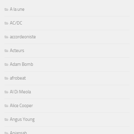
A la une
AC/DC
accordeoniste
Acteurs
Adam Bomb
afrobeat
Al Di Meola
Alice Cooper
Angus Young
Aniansah