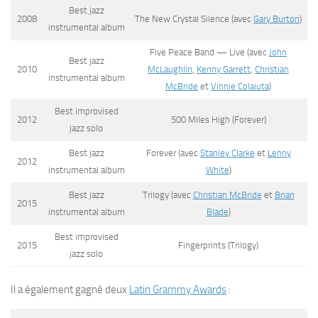
Best jazz
2008
The New Crystal Silence
(avec
Gary Burton
)
instrumental album
Five Peace Band — Live
(avec
John
Best jazz
2010
McLaughlin
,
Kenny Garrett
,
Christian
instrumental album
McBride
et
Vinnie Colaiuta
)
Best improvised
2012
500 Miles High
(
Forever
)
jazz solo
Best jazz
Forever
(avec
Stanley Clarke
et
Lenny
2012
instrumental album
White
)
Best jazz
Trilogy
(avec
Christian McBride
et
Brian
2015
instrumental album
Blade
)
Best improvised
2015
Fingerprints
(
Trilogy
)
jazz solo
Il a également gagné deux
Latin Grammy Awards
: