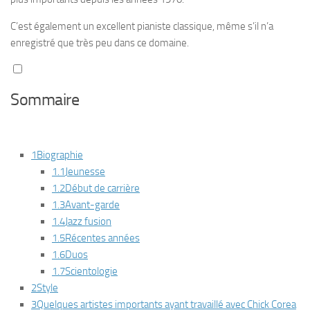
C’est également un excellent pianiste classique, même s’il n’a
enregistré que très peu dans ce domaine.
Sommaire
1
Biographie
1.1
Jeunesse
1.2
Début de carrière
1.3
Avant-garde
1.4
Jazz fusion
1.5
Récentes années
1.6
Duos
1.7
Scientologie
2
Style
3
Quelques artistes importants ayant travaillé avec Chick Corea