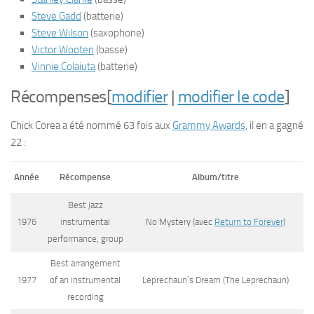
Steve Gadd
(batterie)
Steve Wilson
(saxophone)
Victor Wooten
(basse)
Vinnie Colaiuta
(batterie)
Récompenses
[
modifier
|
modifier le code
]
Chick Corea a été nommé 63 fois aux
Grammy Awards
, il en a gagné
22 :
Année
Récompense
Album/titre
Best jazz
1976
instrumental
No Mystery
(avec
Return to Forever
)
performance, group
Best arrangement
1977
of an instrumental
Leprechaun’s Dream
(
The Leprechaun
)
recording