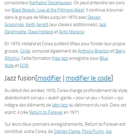
compositeur
Karlheinz Stockhausen
. On peut entendre ces sons
sur
Black Beauty: Live at the Fillmore West
. Il continue à tourner
dans le groupe de Miles jusqu’en 1970 avec
Steven
Grossman
,
Keith Jarrett
(aux claviers additionnels),
Jack
DeJohnette
,
Dave Holland
et
Airto Moreira
.
En 1970, Holland et Corea quittent Miles pour fonder leur propre
groupe,
Circle
, composé également de
Anthony Braxton
et
Barry
Altschul
. Cette formation
free jazz
enregistre pour
Blue
Note
et
ECM
.
Jazz fusion
[
modifier
|
modifier le code
]
Au début des années 1970, Corea change profondément de style,
abandonnant son jeu « avant-garde » pour un jeu « fusion » qui
intègre des éléments de
latin jazz
au détriment du rock. Dans cet
esprit, il crée
Return to Forever
en 1971.
Sur leurs deux premiers enregistrements, Return to Forever est
constitué, outre Corea, de
Stanley Clarke
,
Flora Purim
,
Joe