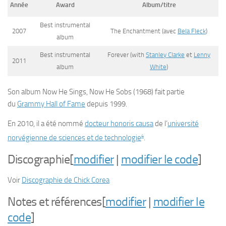
Année
Award
Album/titre
Best instrumental
2007
The Enchantment
(avec
Bela Fleck
)
album
Best instrumental
Forever
(with
Stanley Clarke
et
Lenny
2011
album
White
)
Son album
Now He Sings, Now He Sobs
(1968) fait partie
du
Grammy Hall of Fame
depuis 1999.
En 2010, il a été nommé
docteur honoris causa
de l’
université
4
norvégienne de sciences et de technologie
.
Discographie
[
modifier
|
modifier le code
]
Voir
Discographie de Chick Corea
Notes et références
[
modifier
|
modifier le
code
]