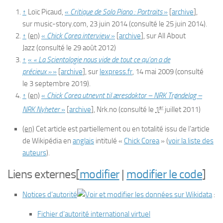
↑
Loïc Picaud,
«
Critique de
Solo Piano : Portraits
»
[
archive
]
,
sur
music-story.com
,
23 juin 2014
(consulté le
25 juin 2014
)
.
↑
(en)
«
Chick Corea interview
»
[
archive
]
, sur
All About
Jazz
(consulté le
29 août 2012
)
↑
«
« La Scientologie nous vide de tout ce qu’on a de
précieux »
»
[
archive
]
, sur
lexpress.fr
,
14 mai 2009
(consulté
le
3 septembre 2019
)
.
↑
(en)
«
Chick Corea utnevnt til æresdoktor – NRK Trøndelag –
er
NRK Nyheter
»
[
archive
]
, Nrk.no
(consulté le
1
juillet 2011
)
(en)
Cet article est partiellement ou en totalité issu de l’article
de Wikipédia en
anglais
intitulé
«
Chick Corea
»
(
voir la liste des
auteurs
)
.
Liens externes
[
modifier
|
modifier le code
]
Notices d’autorité
:
Fichier d’autorité international virtuel