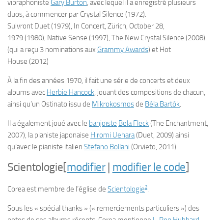
vibraphoniste
Gary Burton
, avec lequel il a enregistré plusieurs
duos, à commencer par
Crystal Silence
(1972).
Suivront
Duet
(1979),
In Concert, Zürich, October 28,
1979
(1980),
Native Sense
(1997),
The New Crystal Silence
(2008)
(qui a reçu 3 nominations aux
Grammy Awards
) et
Hot
House
(2012)
À la fin des années 1970, il fait une série de concerts et deux
albums avec
Herbie Hancock
, jouant des compositions de chacun,
ainsi qu’un
Ostinato
issu de
Mikrokosmos
de
Béla Bartók
.
Il a également joué avec le
banjoïste
Bela Fleck
(
The Enchantment
,
2007), la pianiste japonaise
Hiromi Uehara
(
Duet
, 2009) ainsi
qu’avec le pianiste italien
Stefano Bollani
(
Orvieto
, 2011).
Scientologie
[
modifier
|
modifier le code
]
2
Corea est membre de l’église de
Scientologie
.
Sous les « spécial thanks » (« remerciements particuliers ») des