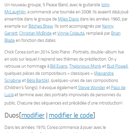
Un nouveau groupe, 5 Peace Band, avec le guitariste
John
McLaughlin
, a commencé une tournée en 2008. Ils avaient déjà joué
ensemble dans le groupe de
Miles Davis
dans les années 1960, par
exemple sur
Bitches Brew
. Ils sont accompagnés par
Kenny
Garrett
,
Christian McBride
et
Vinnie Colaiuta
, remplacé par
Brian
Blade
en fonction des dates.
Chick Corea sort en 2014
Solo Piano : Portraits
, double-album live
en solo sur lequel il reprend ses thèmes de prédilection. On y
retrouve un hommage à
Bill Evans
,
Thelonious Monk
et
Bud Powell
,
quelques pièces de compositeurs « classiques » (
Alexandre
Scriabine
et
Béla Bartók
), quelques-unes de ses compositions
(
Children’s Songs
). Il évoque également
Stevie Wonder
et
Paco de
Lucía
et termine avec des portraits improvisés de personnes du
1
public. Chacune des séquences est précédée d’une introduction
.
Duos
[
modifier
|
modifier le code
]
Dans les années 1970, Corea commence à jouer avec le