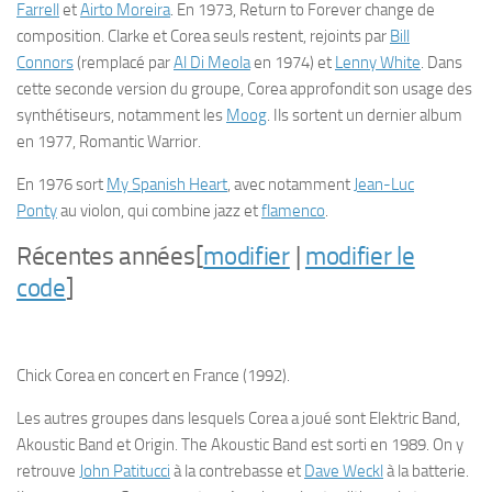
Farrell
et
Airto Moreira
. En 1973, Return to Forever change de
composition. Clarke et Corea seuls restent, rejoints par
Bill
Connors
(remplacé par
Al Di Meola
en 1974) et
Lenny White
. Dans
cette seconde version du groupe, Corea approfondit son usage des
synthétiseurs, notamment les
Moog
. Ils sortent un dernier album
en 1977,
Romantic Warrior
.
En 1976 sort
My Spanish Heart
, avec notamment
Jean-Luc
Ponty
au violon, qui combine jazz et
flamenco
.
Récentes années
[
modifier
|
modifier le
code
]
Chick Corea en concert en France (1992).
Les autres groupes dans lesquels Corea a joué sont Elektric Band,
Akoustic Band et Origin.
The Akoustic Band
est sorti en 1989. On y
retrouve
John Patitucci
à la contrebasse et
Dave Weckl
à la batterie.