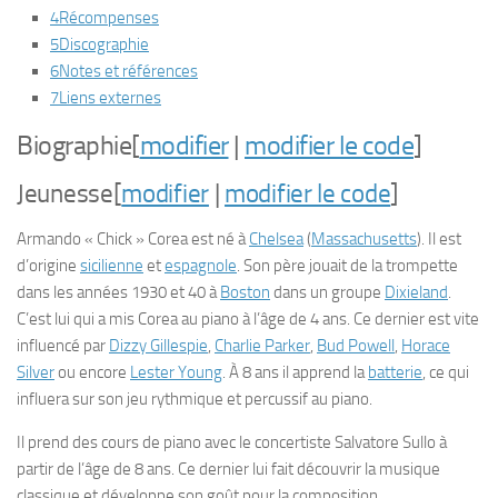
4
Récompenses
5
Discographie
6
Notes et références
7
Liens externes
Biographie
[
modifier
|
modifier le code
]
Jeunesse
[
modifier
|
modifier le code
]
Armando « Chick » Corea est né à
Chelsea
(
Massachusetts
). Il est
d’origine
sicilienne
et
espagnole
. Son père jouait de la trompette
dans les années 1930 et 40 à
Boston
dans un groupe
Dixieland
.
C’est lui qui a mis Corea au piano à l’âge de 4 ans. Ce dernier est vite
influencé par
Dizzy Gillespie
,
Charlie Parker
,
Bud Powell
,
Horace
Silver
ou encore
Lester Young
. À 8 ans il apprend la
batterie
, ce qui
influera sur son jeu rythmique et percussif au piano.
Il prend des cours de piano avec le concertiste Salvatore Sullo à
partir de l’âge de 8 ans. Ce dernier lui fait découvrir la musique
classique et développe son goût pour la composition.