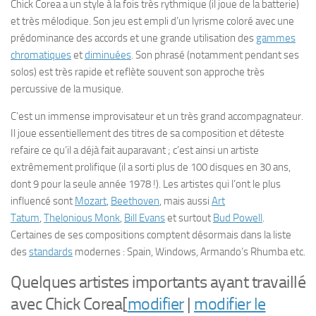
Chick Corea a un style à la fois très rythmique (il joue de la batterie)
et très mélodique. Son jeu est empli d’un lyrisme coloré avec une
prédominance des accords et une grande utilisation des
gammes
chromatiques
et
diminuées
. Son phrasé (notamment pendant ses
solos) est très rapide et reflète souvent son approche très
percussive de la musique.
C’est un immense improvisateur et un très grand accompagnateur.
Il joue essentiellement des titres de sa composition et déteste
refaire ce qu’il a déjà fait auparavant ; c’est ainsi un artiste
extrêmement prolifique (il a sorti plus de 100 disques en 30 ans,
dont 9 pour la seule année 1978 !). Les artistes qui l’ont le plus
influencé sont
Mozart
,
Beethoven
, mais aussi
Art
Tatum
,
Thelonious Monk
,
Bill Evans
et surtout
Bud Powell
.
Certaines de ses compositions comptent désormais dans la liste
des
standards
modernes :
Spain
,
Windows
,
Armando’s Rhumba
etc.
Quelques artistes importants ayant travaillé
avec Chick Corea
[
modifier
|
modifier le