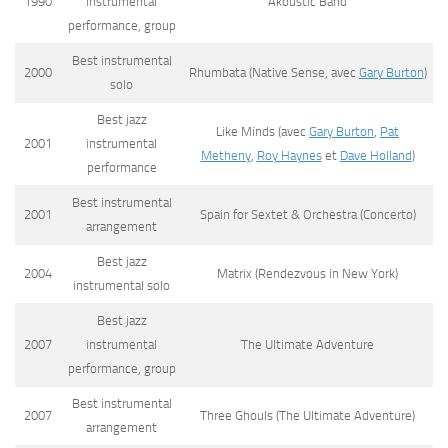
1990
instrumental
Akoustic Band
performance, group
Best instrumental
2000
Rhumbata
(
Native Sense
, avec
Gary Burton
)
solo
Best jazz
Like Minds
(avec
Gary Burton
,
Pat
2001
instrumental
Metheny
,
Roy Haynes
et
Dave Holland
)
performance
Best instrumental
2001
Spain for Sextet & Orchestra
(Concerto)
arrangement
Best jazz
2004
Matrix
(
Rendezvous in New York
)
instrumental solo
Best jazz
2007
instrumental
The Ultimate Adventure
performance, group
Best instrumental
2007
Three Ghouls
(
The Ultimate Adventure
)
arrangement