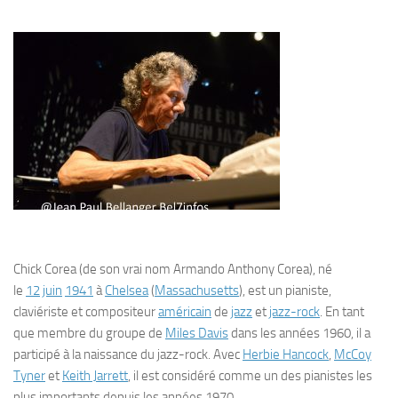
Chick Corea
(de son vrai nom Armando Anthony Corea), né
le
12
juin
1941
à
Chelsea
(
Massachusetts
), est un pianiste,
claviériste et compositeur
américain
de
jazz
et
jazz-rock
. En tant
que membre du groupe de
Miles Davis
dans les années 1960, il a
participé à la naissance du jazz-rock. Avec
Herbie Hancock
,
McCoy
Tyner
et
Keith Jarrett
, il est considéré comme un des pianistes les
plus importants depuis les années 1970.