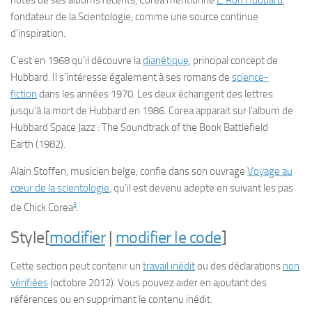
notes de ses albums récents, Corea mentionne
L. Ron Hubbard
,
fondateur de la Scientologie, comme une source continue
d’inspiration.
C’est en 1968 qu’il découvre la
dianétique
, principal concept de
Hubbard. Il s’intéresse également à ses romans de
science-
fiction
dans les années 1970. Les deux échangent des lettres
jusqu’à la mort de Hubbard en 1986. Corea apparait sur l’album de
Hubbard
Space Jazz : The Soundtrack of the Book Battlefield
Earth
(1982).
Alain Stoffen, musicien belge, confie dans son ouvrage
Voyage au
cœur de la scientologie
, qu’il est devenu adepte en suivant les pas
3
de Chick Corea
.
Style
[
modifier
|
modifier le code
]
Cette section peut contenir un
travail inédit
ou des déclarations
non
vérifiées
(octobre 2012)
. Vous pouvez aider en ajoutant des
références ou en supprimant le contenu inédit.