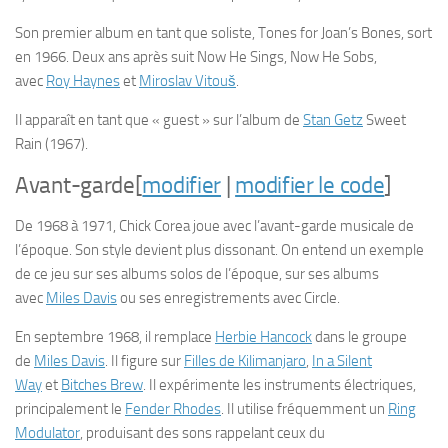
Son premier album en tant que soliste,
Tones for Joan’s Bones
, sort
en 1966. Deux ans après suit
Now He Sings, Now He Sobs
,
avec
Roy Haynes
et
Miroslav Vitouš
.
Il apparaît en tant que « guest » sur l’album de
Stan Getz
Sweet
Rain
(1967).
Avant-garde
[
modifier
|
modifier le code
]
De 1968 à 1971, Chick Corea joue avec l’avant-garde musicale de
l’époque. Son style devient plus dissonant. On entend un exemple
de ce jeu sur ses albums solos de l’époque, sur ses albums
avec
Miles Davis
ou ses enregistrements avec Circle.
En septembre 1968, il remplace
Herbie Hancock
dans le groupe
de
Miles Davis
. Il figure sur
Filles de Kilimanjaro
,
In a Silent
Way
et
Bitches Brew
. Il expérimente les instruments électriques,
principalement le
Fender Rhodes
. Il utilise fréquemment un
Ring
Modulator
, produisant des sons rappelant ceux du