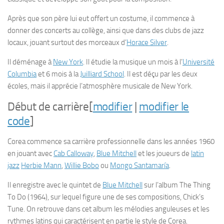
Après que son père lui eut offert un costume, il commence à
donner des concerts au collège, ainsi que dans des clubs de jazz
locaux, jouant surtout des morceaux d’
Horace Silver
.
Il déménage à
New York
. Il étudie la musique un mois à l’
Université
Columbia
et 6 mois à la
Juilliard School
. Il est déçu par les deux
écoles, mais il apprécie l’atmosphère musicale de New York.
Début de carrière
[
modifier
|
modifier le
code
]
Corea commence sa carrière professionnelle dans les années 1960
en jouant avec
Cab Calloway
,
Blue Mitchell
et les joueurs de
latin
jazz
Herbie Mann
,
Willie Bobo
ou
Mongo Santamaría
.
Il enregistre avec le quintet de
Blue Mitchell
sur l’album
The Thing
To Do
(1964), sur lequel figure une de ses compositions,
Chick’s
Tune
. On retrouve dans cet album les mélodies anguleuses et les
rythmes latins qui caractérisent en partie le style de Corea.