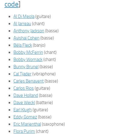
code
]
Al Di Meola
(guitare)
Al Jarreau
(chant)
Anthony Jackson
(basse)
Avishai Cohen
(basse)
Béla Fleck
(banjo)
Bobby McFerrin
(chant)
Bobby Womack
(chant)
Bunny Brunel
(basse)
Cal Tjader
(vibraphone)
Carles Benavent
(basse)
Carlos Rios
(guitare)
Dave Holland
(basse)
Dave Weckl
(batterie)
Earl Klugh
(guitare)
Eddy Gomez
(basse)
Eric Marienthal
(saxophone)
Flora Purim
(chant)