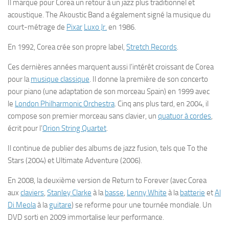
Il marque pour Corea un retour à un jazz plus traditionnel et
acoustique. The Akoustic Band a également signé la musique du
court-métrage de
Pixar
Luxo Jr.
en 1986.
En 1992, Corea crée son propre label,
Stretch Records
.
Ces dernières années marquent aussi l’intérêt croissant de Corea
pour la
musique classique
. Il donne la première de son concerto
pour piano (une adaptation de son morceau
Spain
) en 1999 avec
le
London Philharmonic Orchestra
. Cinq ans plus tard, en 2004, il
compose son premier morceau sans clavier, un
quatuor à cordes
,
écrit pour l’
Orion String Quartet
.
Il continue de publier des albums de jazz fusion, tels que
To the
Stars
(2004) et
Ultimate Adventure
(2006).
En 2008, la deuxième version de Return to Forever (avec Corea
aux
claviers
,
Stanley Clarke
à la
basse
,
Lenny White
à la
batterie
et
Al
Di Meola
à la
guitare
) se reforme pour une tournée mondiale. Un
DVD sorti en 2009 immortalise leur performance.