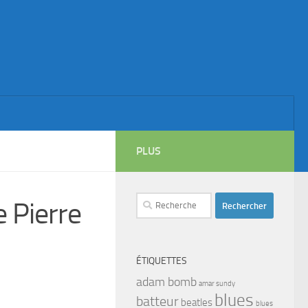
PLUS
Rechercher :
 Pierre
ÉTIQUETTES
adam bomb
amar sundy
blues
batteur
beatles
blues