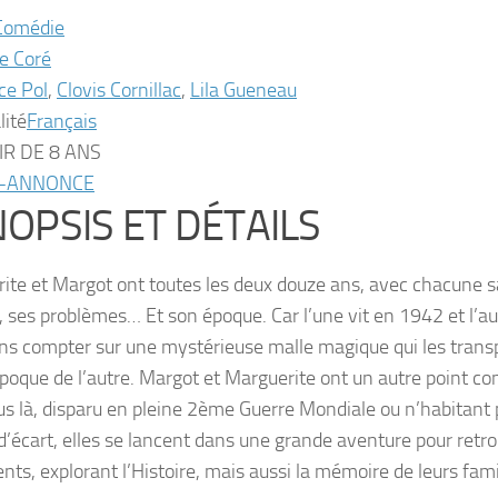
Comédie
re Coré
ice Pol
,
Clovis Cornillac
,
Lila Gueneau
lité
Français
IR DE 8 ANS
-ANNONCE
OPSIS ET DÉTAILS
ite et Margot ont toutes les deux douze ans, avec chacune sa
, ses problèmes… Et son époque. Car l’une vit en 1942 et l’a
ans compter sur une mystérieuse malle magique qui les tran
époque de l’autre. Margot et Marguerite ont un autre point c
lus là, disparu en pleine 2ème Guerre Mondiale ou n’habitant 
d’écart, elles se lancent dans une grande aventure pour retro
nts, explorant l’Histoire, mais aussi la mémoire de leurs fami