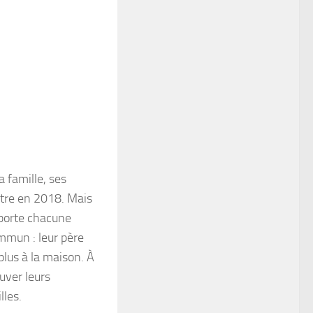
 famille, ses
utre en 2018. Mais
sporte chacune
ommun : leur père
plus à la maison. À
uver leurs
lles.