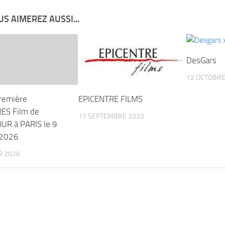
S AIMEREZ AUSSI...
DesGars
12 OCTOBRE
remière
EPICENTRE FILMS
ES Film de
17 SEPTEMBRE 2020
R à PARIS le 9
 2026
R 2026