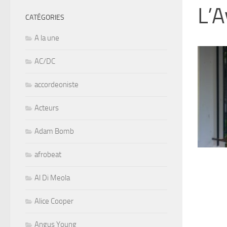
L’A
CATÉGORIES
A la une
AC/DC
accordeoniste
Acteurs
Adam Bomb
afrobeat
Al Di Meola
Alice Cooper
Angus Young