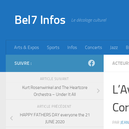
Skip to content
Bel7 Infos
Le décalage culturel
Arts & Expos
Sports
Infos
Concerts
Jazz
B
SUIVRE :
ACTEUR
ARTICLE SUIVANT
L’A
Kurt Rosenwinkel and The Heartcore
Orchestra – Under It All
Cor
ARTICLE PRÉCÉDENT
HAPPY FATHERS DAY everyone the 21
JUNE 2020
PAR
JEAN