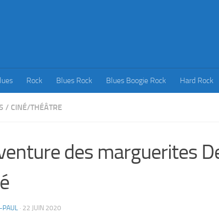
lues
Rock
Blues Rock
Blues Boogie Rock
Hard Rock
S
/
CINÉ/THÉÂTRE
venture des marguerites De
é
-PAUL
·
22 JUIN 2020