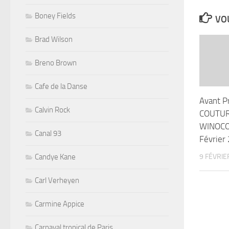
Boney Fields
VOU
Brad Wilson
Breno Brown
Cafe de la Danse
Avant P
Calvin Rock
COUTUR
WINOCOU
Canal 93
Février
9 FÉVRIE
Candye Kane
Carl Verheyen
Carmine Appice
Carnaval tropical de Paris