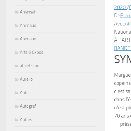
2020
/
Aniansah
De
Pier
Avec
Al
Animaux
Nationa
Animaux
À PART
BANDE
Arts & Expos
SYN
athletisme
Marguer
Aurelio
copains
c’est s
Auto
dans l’
Autograf
n’est p
70 ans 
Autres
prése