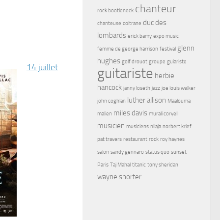
chanteur
rock bootleneck
duc des
chanteuse
coltrane
lombards
erick bamy
expo music
glenn
femme de george harrison
festival
hughes
golf drouot
groupe
guiariste
14 juillet
guitariste
herbie
hancock
janny loseth
jazz
joe louis walker
luther allison
john coghlan
Maalouma
miles davis
malien
murali coryell
musicien
musiciens
nilaja
norbert krief
pat travers
restaurant
rock
roy haynes
salon
sandy gennaro
status quo
sunset
Paris
Taj Mahal
titanic
tony sheridan
wayne shorter