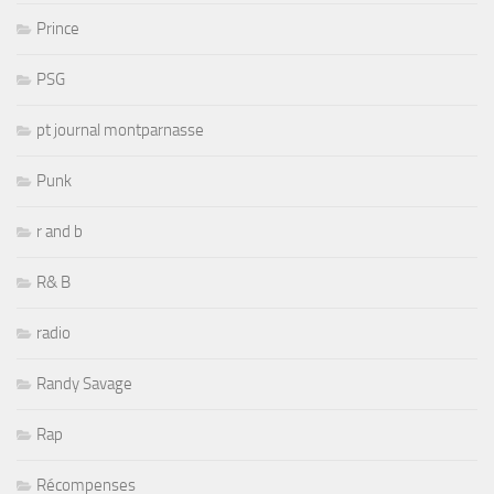
Prince
PSG
pt journal montparnasse
Punk
r and b
R& B
radio
Randy Savage
Rap
Récompenses