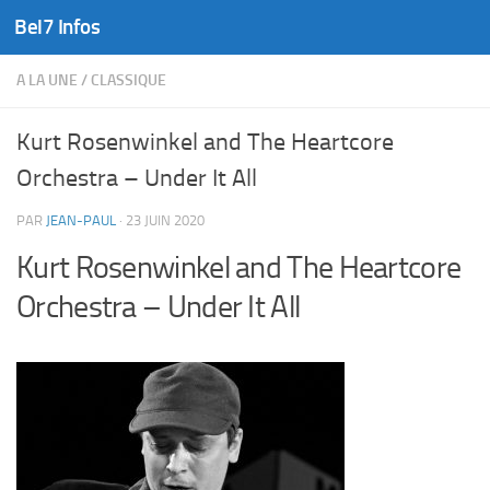
Bel7 Infos
Skip to content
A LA UNE
/
CLASSIQUE
Kurt Rosenwinkel and The Heartcore
Orchestra – Under It All
PAR
JEAN-PAUL
·
23 JUIN 2020
Kurt Rosenwinkel and The Heartcore
Orchestra – Under It All