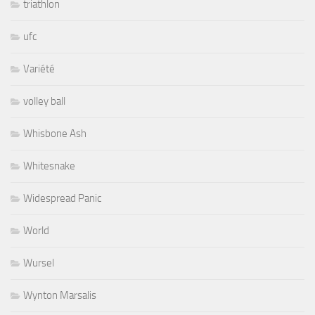
triathlon
ufc
Variété
volley ball
Whisbone Ash
Whitesnake
Widespread Panic
World
Wursel
Wynton Marsalis