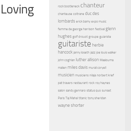
chanteur
Loving
rock bootleneck
duc des
chanteuse
coltrane
lombards
erick bamy
expo music
glenn
femme de george harrison
festival
hughes
golf drouot
groupe
guiariste
guitariste
herbie
hancock
janny loseth
jazz
joe louis walker
luther allison
john coghlan
Maalouma
miles davis
malien
murali coryell
musicien
musiciens
nilaja
norbert krief
pat travers
restaurant
rock
roy haynes
salon
sandy gennaro
status quo
sunset
Paris
Taj Mahal
titanic
tony sheridan
wayne shorter