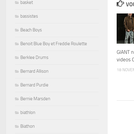
basket
VOU
bassistes
Beach Boys
Benoit Blue Boy et Freddie Roulette
GIANT n
Berklee Drums
videos C
18 NOVE
Bernard Allison
Bernard Purdie
Bernie Marsden
biathlon
Biathon