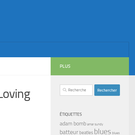
PLUS
Rechercher :
Loving
ÉTIQUETTES
adam bomb
amar sundy
blues
batteur
beatles
blues