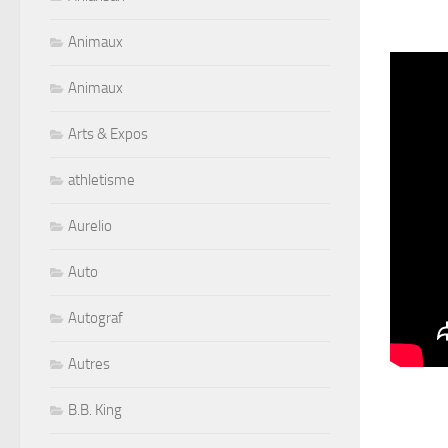
Animaux
Animaux
Arts & Expos
athletisme
Aurelio
Auto
Autograf
Autres
B.B. King