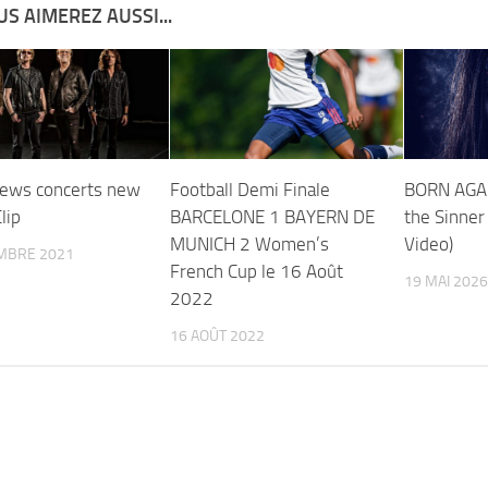
S AIMEREZ AUSSI...
ews concerts new
Football Demi Finale
BORN AGAIN
lip
BARCELONE 1 BAYERN DE
the Sinner 
MUNICH 2 Women’s
Video)
MBRE 2021
French Cup le 16 Août
19 MAI 2026
2022
16 AOÛT 2022