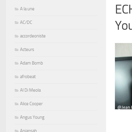
EC
A la une
You
AC/DC
accordeoniste
Acteurs
Adam Bomb
afrobeat
Al Di Meola
Alice Cooper
Angus Young
Aniansah