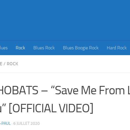
lues
Rock
Blues Rock
Blues Boogie Rock
Hard Rock
E
/
ROCK
HOBATS – “Save Me From 
” [OFFICIAL VIDEO]
-PAUL
·
6 JUILLET 2020