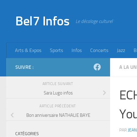
Skip to content
Bel7 Infos
Le décalage culturel
Arts & Expos
Sports
Infos
Concerts
Jazz
B
SUIVRE :
A LA UN
ARTICLE SUIVANT
EC
Sara Lugo infos
ARTICLE PRÉCÉDENT
You
Bon anniversaire NATHALIE BAYE
PAR
JEAN
CATÉGORIES