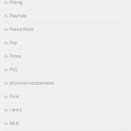
Picking
Playmate
Poesie Music
Pop
Prince
PSG
pt journal montparnasse
Punk
r and b
R& B