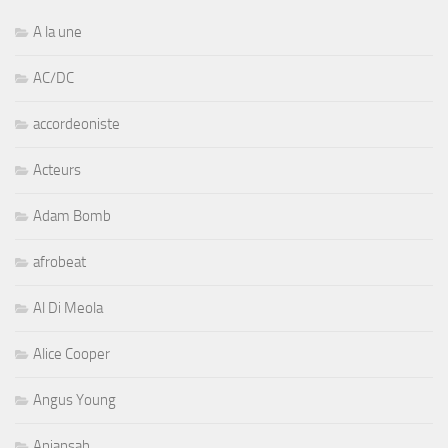
A la une
AC/DC
accordeoniste
Acteurs
Adam Bomb
afrobeat
Al Di Meola
Alice Cooper
Angus Young
Aniansah