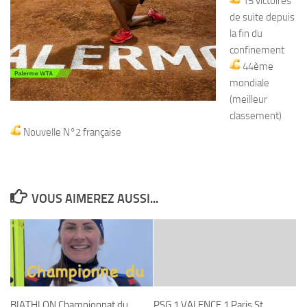
15 victoires
de suite depuis
la fin du
confinement
44ème
mondiale
(meilleur
classement)
Nouvelle N°2 française
VOUS AIMEREZ AUSSI...
BIATHLON Championnat du
PSG 1 VALENCE 1 Paris St