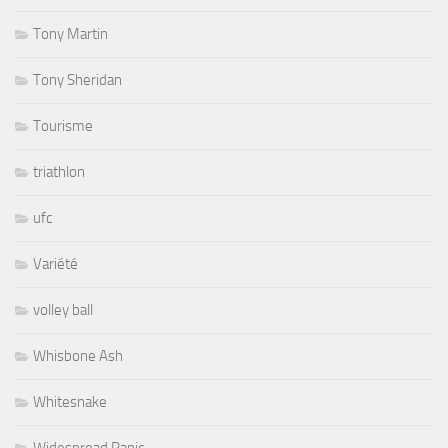
Tony Martin
Tony Sheridan
Tourisme
triathlon
ufc
Variété
volley ball
Whisbone Ash
Whitesnake
Widespread Panic