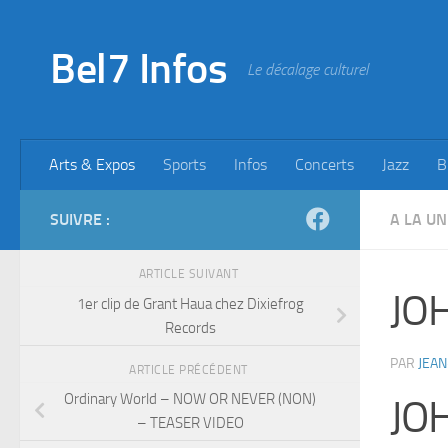
Skip to content
Bel7 Infos
Le décalage culturel
Arts & Expos
Sports
Infos
Concerts
Jazz
B
SUIVRE :
A LA UN
ARTICLE SUIVANT
JO
1er clip de Grant Haua chez Dixiefrog
Records
PAR
JEAN
ARTICLE PRÉCÉDENT
Ordinary World – NOW OR NEVER (NON)
JO
– TEASER VIDEO