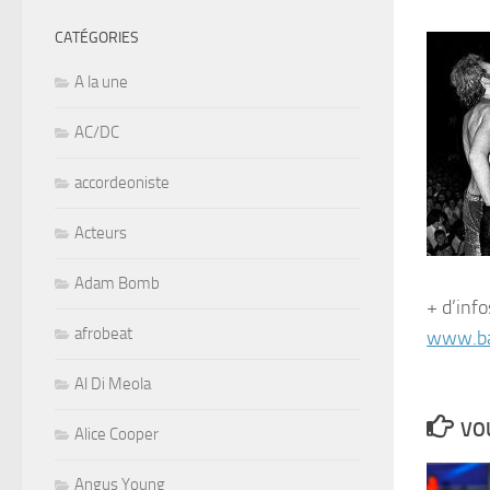
CATÉGORIES
A la une
AC/DC
accordeoniste
Acteurs
Adam Bomb
+ d’info
afrobeat
www.ba
Al Di Meola
VOU
Alice Cooper
Angus Young