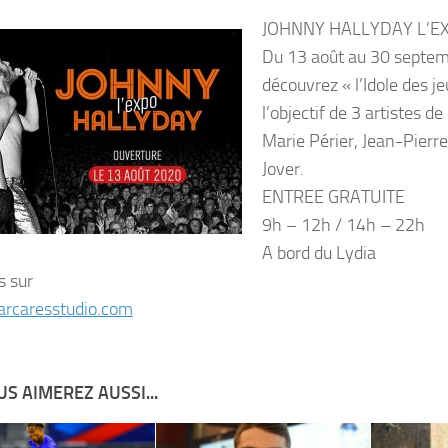
JOHNNY HALLYDAY L’EX
Du 13 août au 30 septe
découvrez « l’Idole des j
l’objectif de 3 artistes d
Marie Périer, Jean-Pierr
Jover.
ENTREE GRATUITE
9h – 12h / 14h – 22h
A bord du Lydia
s sur
rcaresstudio.com
S AIMEREZ AUSSI...