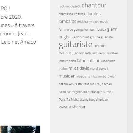
chanteur
rock bootleneck
PO !
duc des
chanteuse
coltrane
mbre 2020,
lombards
erick bamy
expo music
eunes » à travers
glenn
femme de george harrison
festival
e renom : Jean-
hughes
golf drouot
groupe
guiariste
e Leloir et Amado
guitariste
herbie
hancock
janny loseth
jazz
joe louis walker
luther allison
john coghlan
Maalouma
miles davis
malien
murali coryell
musicien
musiciens
nilaja
norbert krief
pat travers
restaurant
rock
roy haynes
salon
sandy gennaro
status quo
sunset
Paris
Taj Mahal
titanic
tony sheridan
wayne shorter