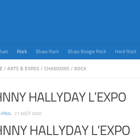
lues
Rock
Blues Rock
Blues Boogie Rock
Hard Rock
E
/
ARTS & EXPOS
/
CHANSONS
/
ROCK
HNNY HALLYDAY L’EXPO
-PAUL
·
21 AOÛT 2020
HNNY HALLYDAY L’EXPO