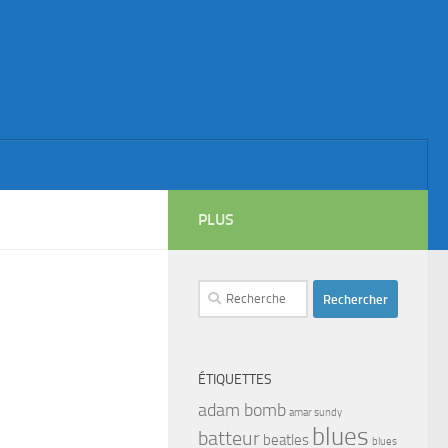
PLUS
Rechercher :
ÉTIQUETTES
adam bomb
amar sundy
blues
batteur
beatles
blues