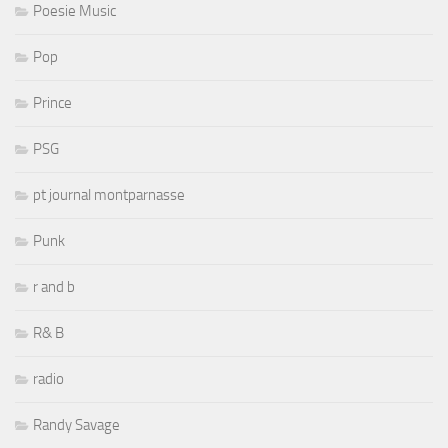
Poesie Music
Pop
Prince
PSG
pt journal montparnasse
Punk
r and b
R& B
radio
Randy Savage