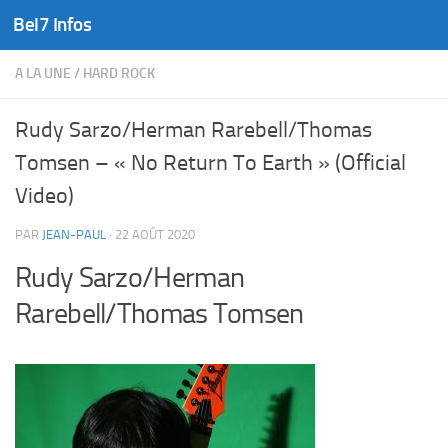
Bel7 Infos
Skip to content
A LA UNE
/
HARD ROCK
Rudy Sarzo/Herman Rarebell/Thomas
Tomsen – « No Return To Earth » (Official
Video)
PAR
JEAN-PAUL
·
22 AOÛT 2020
Rudy Sarzo/Herman
Rarebell/Thomas Tomsen