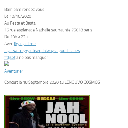
Bam bam rendez vous
Le 10/10/2020
Au Festa et Basta
16 rue esplanade Nathalie saurraunte 75018 paris
De 19h a 22h
Avec
#ganja_tree
#ça_va_reggaetiser
#always_good_vibes
#djset
a ne pas manquer
Aventurier
Concert le 18 Septembre 2020 au LENOUVO COSMOS