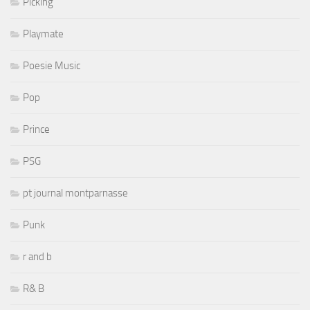
Picking
Playmate
Poesie Music
Pop
Prince
PSG
pt journal montparnasse
Punk
r and b
R& B