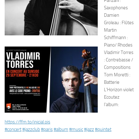
Panzani :
Saxophones
Damien
Groleau : Flûtes
Martin
Schiffmann :
Piano/ Rhodes
Vladimir Torres
: Contrebasse /
Compositions
Tom Moretti :
Batterie
L’Horizon violet
Ecoutez
l’album:
https://ffm.to/inicial.ois
#concert
#jazzclub
#paris
#album
#music
#jazz
#quintet