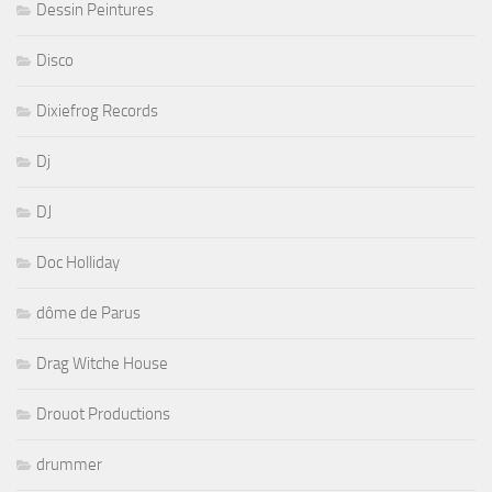
Dessin Peintures
Disco
Dixiefrog Records
Dj
DJ
Doc Holliday
dôme de Parus
Drag Witche House
Drouot Productions
drummer