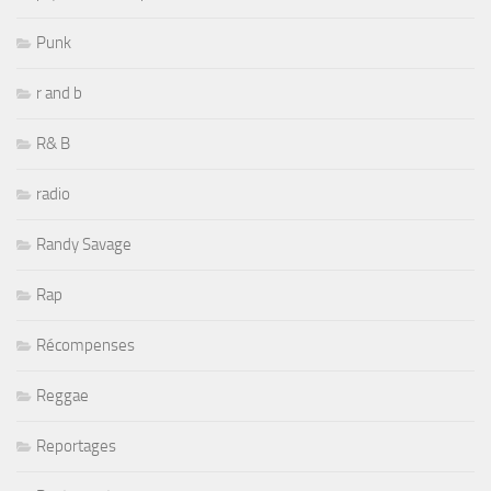
Punk
r and b
R& B
radio
Randy Savage
Rap
Récompenses
Reggae
Reportages