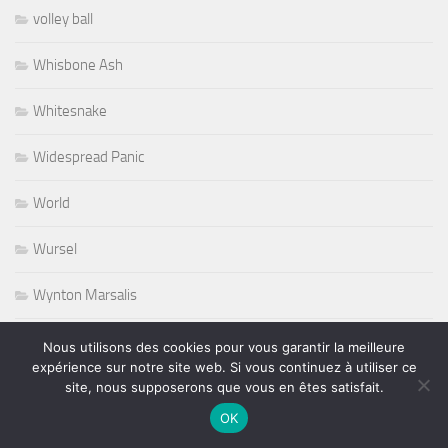
volley ball
Whisbone Ash
Whitesnake
Widespread Panic
World
Wursel
Wynton Marsalis
Yesterday and Today
Nous utilisons des cookies pour vous garantir la meilleure
expérience sur notre site web. Si vous continuez à utiliser ce
site, nous supposerons que vous en êtes satisfait.
OK
PLUS