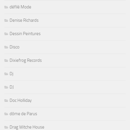
défilé Mode
Denise Richards
Dessin Peintures
Disco
Dixiefrog Records
Dj
DJ
Doc Holliday
dôme de Parus
Drag Witche House