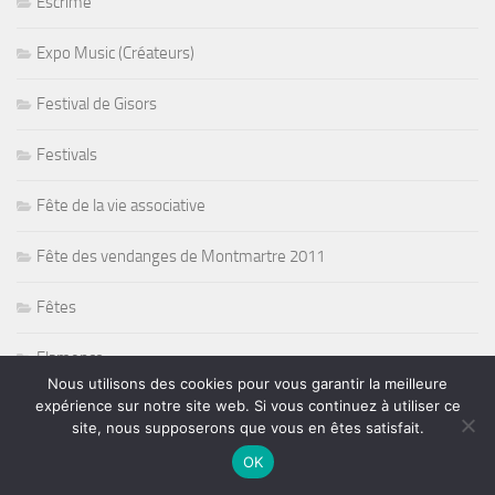
Escrime
Expo Music (Créateurs)
Festival de Gisors
Festivals
Fête de la vie associative
Fête des vendanges de Montmartre 2011
Fêtes
Flamenco
Nous utilisons des cookies pour vous garantir la meilleure
expérience sur notre site web. Si vous continuez à utiliser ce
Fleetwood Mac
site, nous supposerons que vous en êtes satisfait.
Football
OK