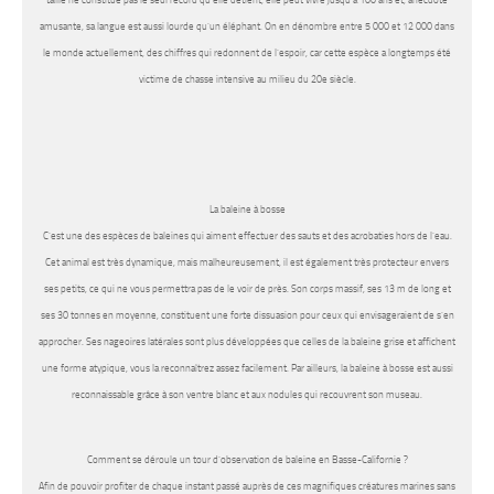
taille ne constitue pas le seul record qu’elle détient, elle peut vivre jusqu’à 100 ans et, anecdote
amusante, sa langue est aussi lourde qu’un éléphant. On en dénombre entre 5 000 et 12 000 dans
le monde actuellement, des chiffres qui redonnent de l’espoir, car cette espèce a longtemps été
victime de chasse intensive au milieu du 20e siècle.
La baleine à bosse
C’est une des espèces de baleines qui aiment effectuer des sauts et des acrobaties hors de l’eau.
Cet animal est très dynamique, mais malheureusement, il est également très protecteur envers
ses petits, ce qui ne vous permettra pas de le voir de près. Son corps massif, ses 13 m de long et
ses 30 tonnes en moyenne, constituent une forte dissuasion pour ceux qui envisageraient de s’en
approcher. Ses nageoires latérales sont plus développées que celles de la baleine grise et affichent
une forme atypique, vous la reconnaîtrez assez facilement. Par ailleurs, la baleine à bosse est aussi
reconnaissable grâce à son ventre blanc et aux nodules qui recouvrent son museau.
Comment se déroule un tour d’observation de baleine en Basse-Californie ?
Afin de pouvoir profiter de chaque instant passé auprès de ces magnifiques créatures marines sans