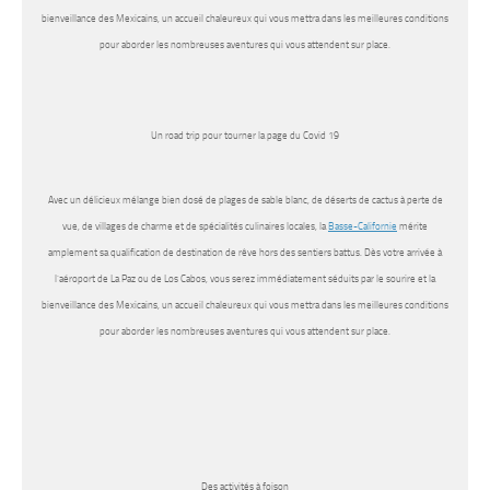
bienveillance des Mexicains, un accueil chaleureux qui vous mettra dans les meilleures conditions
pour aborder les nombreuses aventures qui vous attendent sur place.
Un road trip pour tourner la page du Covid 19
Avec un délicieux mélange bien dosé de plages de sable blanc, de déserts de cactus à perte de
vue, de villages de charme et de spécialités culinaires locales, la
Basse-Californie
mérite
amplement sa qualification de destination de rêve hors des sentiers battus. Dès votre arrivée à
l’aéroport de La Paz ou de Los Cabos, vous serez immédiatement séduits par le sourire et la
bienveillance des Mexicains, un accueil chaleureux qui vous mettra dans les meilleures conditions
pour aborder les nombreuses aventures qui vous attendent sur place.
Des activités à foison