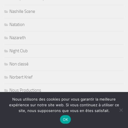
Nashille Scene
Natation
Nazareth
Night Club
Non classé
Norbert Krief
Nous Productions
Nous utilisons des cookies pour vous garantir la meilleure
Nouvelle victoire pour Loeb
expérience sur notre site web. Si vous continuez à utiliser ce
site, nous supposerons que vous en êtes satisfait.
olympic games paris 2024
OK