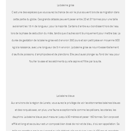
La baleine grise
C’est une des espèces que vous aurez la chance de voir le plus souvent lors de sa migration dans
cette partie du globe. Ces grands cétacés peuvent peser entre 20 et 37 tonnes pour une taille
avoisinant les 15 m de longueur, pour la majorité. Certains d’entre eux bondissent hors de l’eau
lors de la phase de séduction du mâle, tandis que d’autres sont là uniquement pour mettre bas. La
durée de gestation de la baleine grise est d’environ 350 jours et son petit pèse en moyenne 500
kg à la naissance, avec une longueur de 5 m environ. La baleine grise se nourrit essentiellement
d’œufs de poissons, d’amphipodes et de planctons. Elle peut aussi plonger au fond de l’eau pour
fouiller la vase et les sédiments qu’elle aspire et filtre par la suite.
La baleine bleue
Aux environs de la région de Loreto, vous aurez le privilège de voir les étonnantes baleines bleues
et des rorquals avec, en plus, une faune exceptionnelle comme les pélicans, les otaries, les
dauphins. La baleine bleue peut mesurer jusqu’à 30 mètres et peser 150 tonnes. Son corps est
effilé et long et sa couleur est un composé bien dosé de noir et de bleu, d’où son appellation. Sa