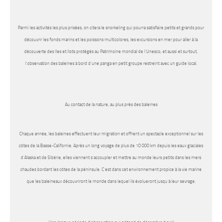
Parmi les activités les plus prisées, on citera le snorkeling qui pourra satisfaire petits et grands pour
découvrir les fonds marins et les poissons multicolores, les excursions en mer pour aller à la
découverte des îles et îlots protégés au Patrimoine mondial de l’Unesco, et aussi et surtout,
l’observation des baleines à bord d’une panga en petit groupe restreint avec un guide local.
Au contact de la nature, au plus près des baleines
Chaque année, les baleines effectuent leur migration et offrent un spectacle exceptionnel sur les
côtes de la Basse-Californie. Après un long voyage de plus de 10 000 km depuis les eaux glaciales
d’Alaska et de Sibérie, elles viennent s’accoupler et mettre au monde leurs petits dans les mers
chaudes bordant les côtes de la péninsule. C’est dans cet environnement propice à la vie marine
que les baleineaux découvriront le monde dans lequel ils évolueront jusqu’à leur sevrage.