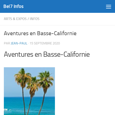
Bel7 Infos
Skip to content
ARTS & EXPOS
/
INFOS
Aventures en Basse-Californie
PAR
JEAN-PAUL
·
15 SEPTEMBRE 2020
Aventures en Basse-Californie