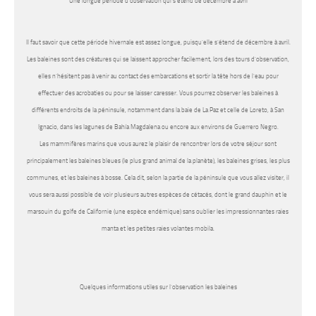
Une longue période d’observation qui s’étend de décembre à avril
Il faut savoir que cette période hivernale est assez longue, puisqu’elle s’étend de décembre à avril.
Les baleines sont des créatures qui se laissent approcher facilement, lors des tours d’observation,
elles n’hésitent pas à venir au contact des embarcations et sortir la tête hors de l’eau pour
effectuer des acrobaties ou pour se laisser caresser. Vous pourrez observer les baleines à
différents endroits de la péninsule, notamment dans la baie de La Paz et celle de Loreto, à San
Ignacio, dans les lagunes de Bahía Magdalena ou encore aux environs de Guerrero Negro.
Les mammifères marins que vous aurez le plaisir de rencontrer lors de votre séjour sont
principalement les baleines bleues (le plus grand animal de la planète), les baleines grises, les plus
communes, et les baleines à bosse. Cela dit, selon la partie de la péninsule que vous allez visiter, il
vous sera aussi possible de voir plusieurs autres espèces de cétacés, dont le grand dauphin et le
marsouin du golfe de Californie (une espèce endémique) sans oublier les impressionnantes raies
manta et les petites raies volantes mobila.
Quelques informations utiles sur l’observation les baleines