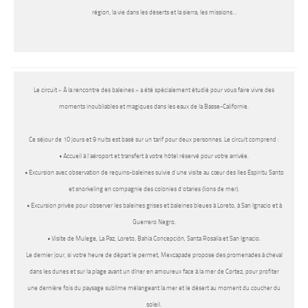
région, la vie dans les déserts et la sierra, les missions…
Le circuit «
À la rencontre des baleines
» a été spécialement étudié pour vous faire vivre des
moments inoubliables et magiques dans les eaux de la Basse-Californie.
Ce séjour de 10 jours et 9 nuits est basé sur un tarif pour deux personnes. Le circuit comprend :
• Accueil à l’aéroport et transfert à votre hôtel réservé pour votre arrivée.
• Excursion avec observation de requins-baleines suivie d’une visite au cœur des Iles Espiritu Santo
et snorkeling en compagnie des colonies d’otaries (lions de mer).
• Excursion privée pour observer les baleines grises et baleines bleues à Loreto, à San Ignacio et à
Guerrero Negro.
• Visite de Mulege, La Paz, Loreto, Bahía Concepción, Santa Rosalía et San Ignacio.
Le dernier jour, si votre heure de départ le permet, Mexcapade propose des promenades à cheval
dans les dunes et sur la plage avant un dîner en amoureux face à la mer de Cortez, pour profiter
une dernière fois du paysage sublime mélangeant la mer et le désert au moment du coucher du
soleil.