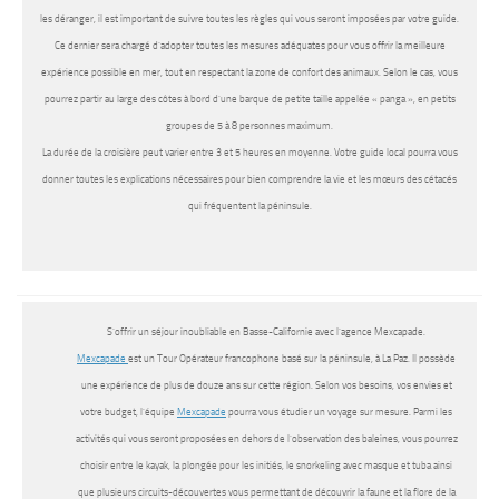
les déranger, il est important de suivre toutes les règles qui vous seront imposées par votre guide.
Ce dernier sera chargé d’adopter toutes les mesures adéquates pour vous offrir la meilleure
expérience possible en mer, tout en respectant la zone de confort des animaux. Selon le cas, vous
pourrez partir au large des côtes à bord d’une barque de petite taille appelée « panga », en petits
groupes de 5 à 8 personnes maximum.
La durée de la croisière peut varier entre 3 et 5 heures en moyenne. Votre guide local pourra vous
donner toutes les explications nécessaires pour bien comprendre la vie et les mœurs des cétacés
qui fréquentent la péninsule.
S’offrir un séjour inoubliable en Basse-Californie avec l’agence Mexcapade.
Mexcapade
est un Tour Opérateur francophone basé sur la péninsule, à La Paz. Il possède
une expérience de plus de douze ans sur cette région. Selon vos besoins, vos envies et
votre budget, l’équipe
Mexcapade
pourra vous étudier un voyage sur mesure. Parmi les
activités qui vous seront proposées en dehors de l’observation des baleines, vous pourrez
choisir entre le kayak, la plongée pour les initiés, le snorkeling avec masque et tuba ainsi
que plusieurs circuits-découvertes vous permettant de découvrir la faune et la flore de la