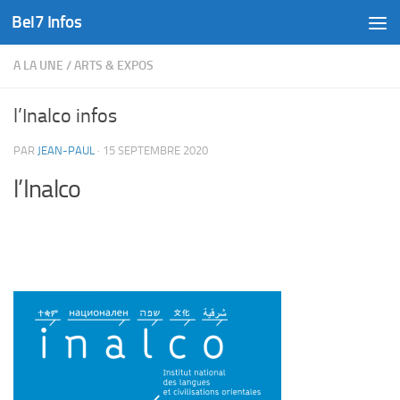
Bel7 Infos
Skip to content
A LA UNE
/
ARTS & EXPOS
l’Inalco infos
PAR
JEAN-PAUL
·
15 SEPTEMBRE 2020
l’Inalco