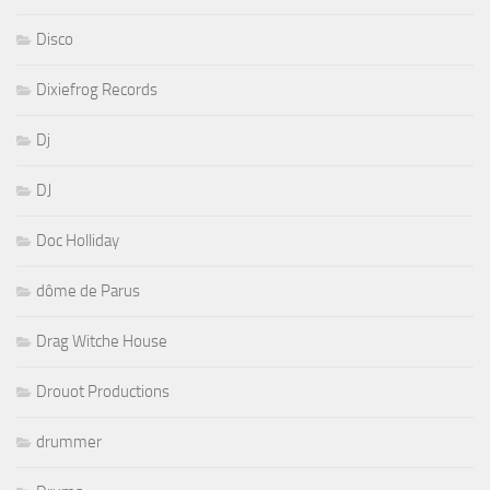
Disco
Dixiefrog Records
Dj
DJ
Doc Holliday
dôme de Parus
Drag Witche House
Drouot Productions
drummer