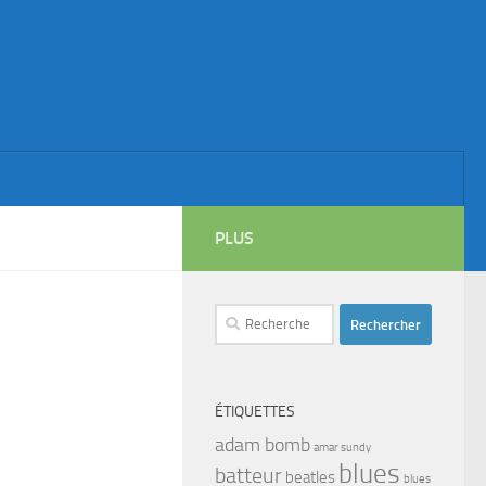
PLUS
Rechercher :
ÉTIQUETTES
adam bomb
amar sundy
blues
batteur
beatles
blues