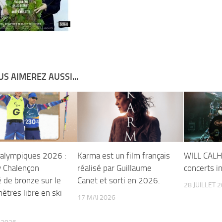
S AIMEREZ AUSSI...
ralympiques 2026 :
Karma est un film français
WILL CAL
 Chalençon
réalisé par Guillaume
concerts i
 de bronze sur le
Canet et sorti en 2026.
28 JUILLET 
ètres libre en ski
17 MAI 2026