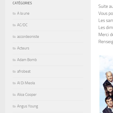
CATÉGORIES
Suite a
Vous po
A la une
Les sam
AC/DC
Les dim
Merci d
accordeoniste
Rensei
Acteurs
Adam Bomb
afrobeat
Al Di Meola
Alice Cooper
Angus Young