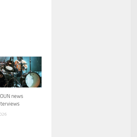
HOUN news
nterviews
2026