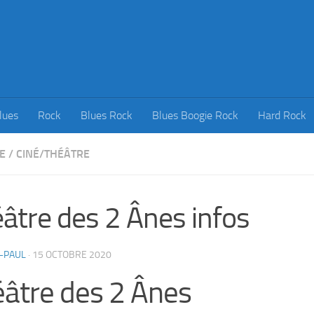
lues
Rock
Blues Rock
Blues Boogie Rock
Hard Rock
E
/
CINÉ/THÉÂTRE
âtre des 2 Ânes infos
-PAUL
·
15 OCTOBRE 2020
âtre des 2 Ânes