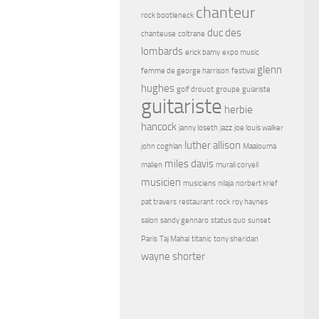
chanteur
rock bootleneck
duc des
chanteuse
coltrane
lombards
erick bamy
expo music
glenn
femme de george harrison
festival
hughes
golf drouot
groupe
guiariste
guitariste
herbie
hancock
janny loseth
jazz
joe louis walker
luther allison
john coghlan
Maalouma
miles davis
malien
murali coryell
musicien
musiciens
nilaja
norbert krief
pat travers
restaurant
rock
roy haynes
salon
sandy gennaro
status quo
sunset
Paris
Taj Mahal
titanic
tony sheridan
wayne shorter