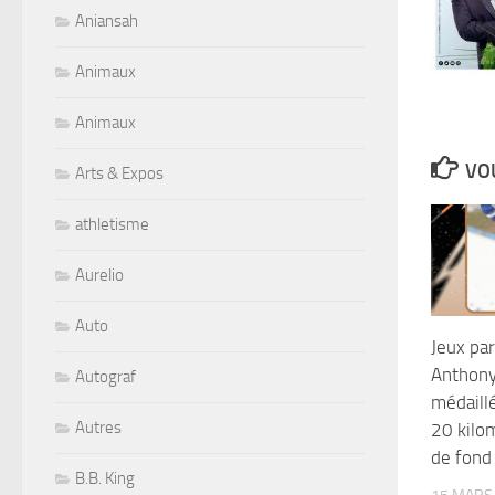
Aniansah
Animaux
Animaux
VOU
Arts & Expos
athletisme
Aurelio
Auto
Jeux pa
Anthony
Autograf
médaillé
Autres
20 kilom
de fond
B.B. King