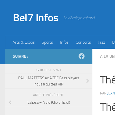
Skip to content
Bel7 Infos
Le décalage culturel
Arts & Expos
Sports
Infos
Concerts
Jazz
B
SUIVRE :
A LA UN
ARTICLE SUIVANT
Thé
PAUL MATTERS ex ACDC Bass players
nous a quittés RIP
PAR
JEAN
ARTICLE PRÉCÉDENT
Calipsa – A vie (Clip officiel)
Thé