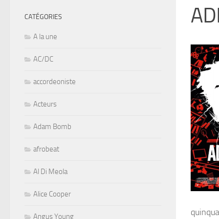
AD
CATÉGORIES
A la une
AC/DC
accordeoniste
Acteurs
Adam Bomb
afrobeat
Al Di Meola
Alice Cooper
quinqua
Angus Young