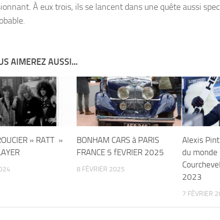
ionnant. À eux trois, ils se lancent dans une quête aussi spec
obable.
S AIMEREZ AUSSI...
ROUCIER » RATT »
BONHAM CARS à PARIS
Alexis Pin
LAYER
FRANCE 5 fEVRIER 2025
du monde 
Courchevel
024
8 FÉVRIER 2025
2023
7 FÉVRIER 2