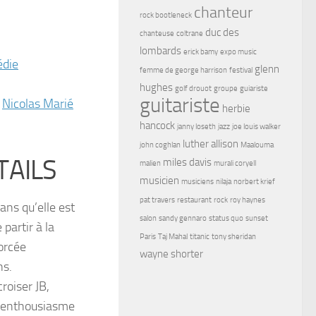
chanteur
rock bootleneck
duc des
chanteuse
coltrane
lombards
erick bamy
expo music
die
glenn
femme de george harrison
festival
hughes
golf drouot
groupe
guiariste
guitariste
,
Nicolas Marié
herbie
hancock
janny loseth
jazz
joe louis walker
luther allison
john coghlan
Maalouma
TAILS
miles davis
malien
murali coryell
musicien
musiciens
nilaja
norbert krief
pat travers
restaurant
rock
roy haynes
ns qu’elle est
salon
sandy gennaro
status quo
sunset
partir à la
Paris
Taj Mahal
titanic
tony sheridan
forcée
wayne shorter
ns.
roiser JB,
un enthousiasme