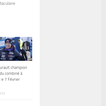
taculaire
turault champion
du combiné à
 e 7 Février
023