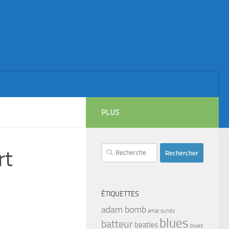
PLUS
Rechercher :
rt
ÉTIQUETTES
adam bomb
amar sundy
blues
batteur
beatles
blues