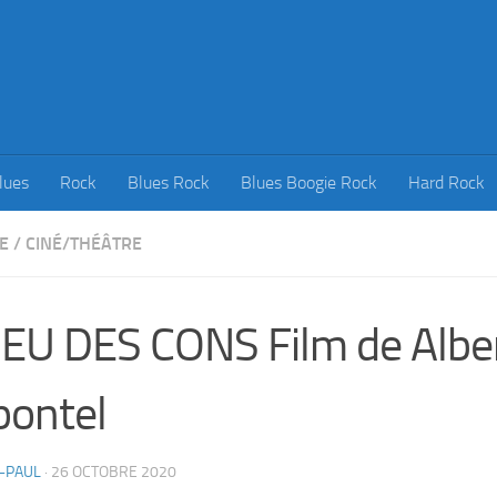
lues
Rock
Blues Rock
Blues Boogie Rock
Hard Rock
E
/
CINÉ/THÉÂTRE
EU DES CONS Film de Albe
ontel
-PAUL
·
26 OCTOBRE 2020