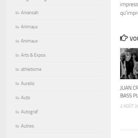
impress
qu’impr
Aniansah
Animaux
VOU
Animaux
Arts & Expos
athletisme
Aurelio
JUAN C
BASS P
Auto
2 AOÛT 2
Autograf
Autres