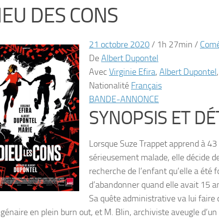
IEU DES CONS
21 octobre 2020
/
1h 27min
/
Comé
De
Albert Dupontel
Avec
Virginie Efira
,
Albert Dupontel
Nationalité
Français
BANDE-ANNONCE
SYNOPSIS ET DÉ
Lorsque Suze Trappet apprend à 43 a
sérieusement malade, elle décide de 
recherche de l’enfant qu’elle a été 
d’abandonner quand elle avait 15 a
Sa quête administrative va lui faire c
génaire en plein burn out, et M. Blin, archiviste aveugle d’