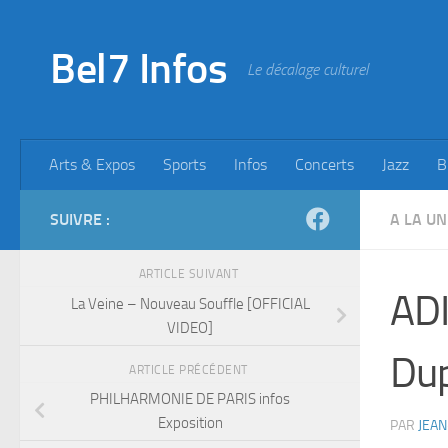
Skip to content
Bel7 Infos
Le décalage culturel
Arts & Expos
Sports
Infos
Concerts
Jazz
B
SUIVRE :
A LA UN
ARTICLE SUIVANT
ADI
La Veine – Nouveau Souffle [OFFICIAL
VIDEO]
Dup
ARTICLE PRÉCÉDENT
PHILHARMONIE DE PARIS infos
Exposition
PAR
JEAN