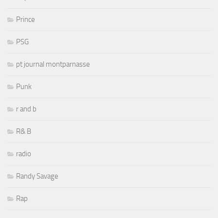
Prince
PSG
pt journal montparnasse
Punk
r and b
R& B
radio
Randy Savage
Rap