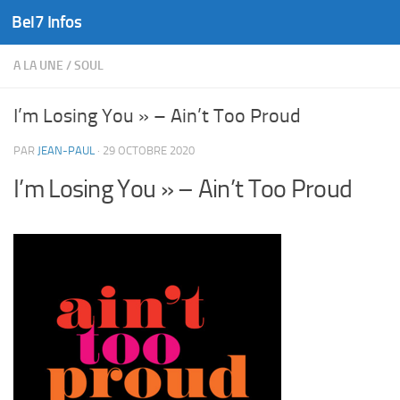
Bel7 Infos
Skip to content
A LA UNE
/
SOUL
I’m Losing You » – Ain’t Too Proud
PAR
JEAN-PAUL
·
29 OCTOBRE 2020
I’m Losing You » – Ain’t Too Proud