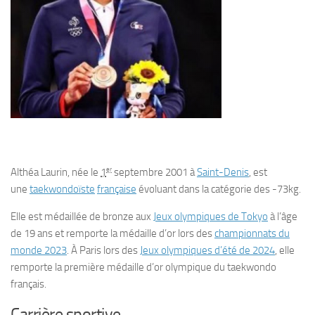
er
Althéa Laurin
, née le
1
septembre 2001
à
Saint-Denis
, est
une
taekwondoïste
française
évoluant dans la catégorie des -73kg.
Elle est médaillée de bronze aux
Jeux olympiques de Tokyo
à l’âge
de 19 ans et remporte la médaille d’or lors des
championnats du
monde 2023
. À Paris lors des
Jeux olympiques d’été de 2024
, elle
remporte la première médaille d’or olympique du taekwondo
français.
Carrière sportive