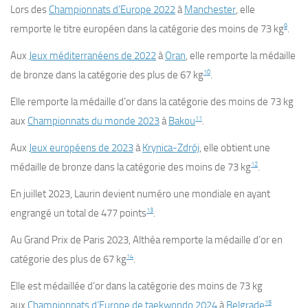
Lors des
Championnats d’Europe 2022
à
Manchester
, elle
9
remporte le titre européen dans la catégorie des moins de 73 kg
.
Aux
Jeux méditerranéens de 2022
à
Oran
, elle remporte la médaille
10
de bronze dans la catégorie des plus de 67 kg
.
Elle remporte la médaille d’or dans la catégorie des moins de 73 kg
11
aux
Championnats du monde 2023
à
Bakou
.
Aux
Jeux européens de 2023
à
Krynica-Zdrój
, elle obtient une
12
médaille de bronze dans la catégorie des moins de 73 kg
.
En juillet 2023, Laurin devient numéro une mondiale en ayant
13
engrangé un total de 477 points
.
Au Grand Prix de Paris 2023, Althéa remporte la médaille d’or en
14
catégorie des plus de 67 kg
.
Elle est médaillée d’or dans la catégorie des moins de 73 kg
15
aux
Championnats d’Europe de taekwondo 2024
à
Belgrade
.