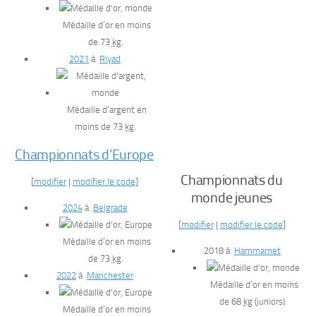
Médaille d’or en moins
de 73
kg
.
2021
à
Riyad
Médaille d’argent en
moins de 73
kg
.
Championnats d’Europe
Championnats du
[
modifier
|
modifier le code
]
monde jeunes
2024
à
Belgrade
[
modifier
|
modifier le code
]
Médaille d’or en moins
2018 à
Hammamet
de 73
kg
.
2022
à
Manchester
Médaille d’or en moins
de 68
kg
(juniors).
Médaille d’or en moins