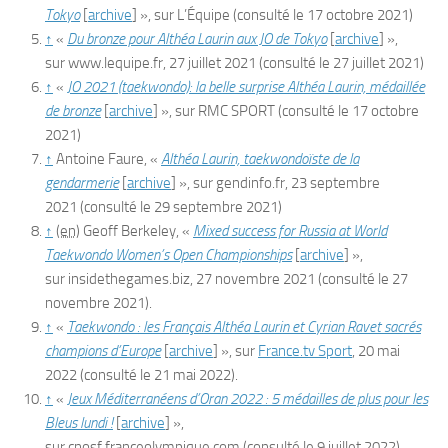
Tokyo
[
archive
]
», sur
L’Équipe
(consulté le
17 octobre 2021
)
↑
«
Du bronze pour Althéa Laurin aux JO de Tokyo
[
archive
]
»,
sur
www.lequipe.fr
,
27 juillet 2021
(consulté le
27 juillet 2021
)
↑
«
JO 2021 (taekwondo): la belle surprise Althéa Laurin, médaillée
de bronze
[
archive
]
», sur
RMC SPORT
(consulté le
17 octobre
2021
)
↑
Antoine Faure, «
Althéa Laurin, taekwondoïste de la
gendarmerie
[
archive
]
», sur
gendinfo.fr
,
23 septembre
2021
(consulté le
29 septembre 2021
)
↑
(en)
Geoff Berkeley, «
Mixed success for Russia at World
Taekwondo Women’s Open Championships
[
archive
]
»,
sur
insidethegames.biz
,
27 novembre 2021
(consulté le
27
novembre 2021
)
.
↑
«
Taekwondo : les Français Althéa Laurin et Cyrian Ravet sacrés
champions d’Europe
[
archive
]
», sur
France.tv Sport
,
20 mai
2022
(consulté le
21 mai 2022
)
.
↑
«
Jeux Méditerranéens d’Oran 2022 : 5 médailles de plus pour les
Bleus lundi !
[
archive
]
»,
sur
cnosf.franceolympique.com
(consulté le
9 juillet 2022
)
.