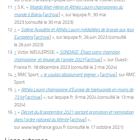
↑
S.K., «
Magda Wiet-Hénin et Althéa Laurin championnes du
monde à Bakou
[
archive
]
», sur
lequipe.fr
,
30 mai
2023
(consulté le
30 mai 2023
)
↑
«
Solène Avoulète et Althéa Laurin médaillées de bronze aux Jeux
Européens
[
archive
]
», sur
lequipe.fr
,
26 juin 2023
(consulté
le
26 juin 2023
)
↑
Victor
WEULERSSE
, «
SONDAGE. Élisez votre champion,
championne, et équipe de l’année 2023
[
archive
]
», sur
Ouest-
France.fr
,
18 décembre 2023
(consulté le
2 mai 2024
)
↑
RMC Sport,
« Je voulais absolument gagner »
[
archive
]
, sur
RMC
Sport
↑
«
Althéa Laurin championne d’Europe de taekwondo en moins de
73 kg
[
archive
]
», sur
lequipe.fr
,
9 mai 2024
(consulté le
13 mai
2024
)
↑
«
Décret du 8 septembre 2021 portant promotion et nomination
dans l’ordre national du Mérite
[
archive
]
»,
sur
www.legifrance.gouv.fr
(consulté le
17 octobre 2021
)