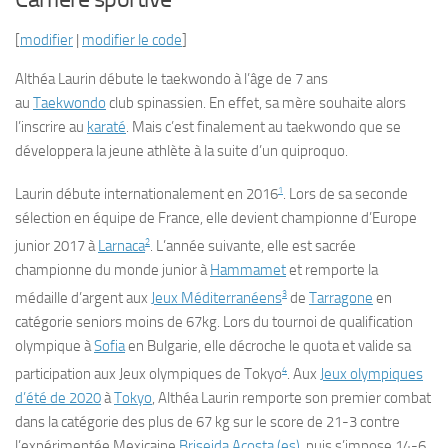
[
modifier
|
modifier le code
]
Althéa Laurin débute le taekwondo à l’âge de 7 ans
au
Taekwondo
club spinassien. En effet, sa mère souhaite alors
l’inscrire au
karaté
. Mais c’est finalement au taekwondo que se
développera la jeune athlète à la suite d’un quiproquo.
1
Laurin débute internationalement en 2016
. Lors de sa seconde
sélection en équipe de France, elle devient championne d’Europe
2
junior 2017 à
Larnaca
. L’année suivante, elle est sacrée
championne du monde junior à
Hammamet
et remporte la
3
médaille d’argent aux
Jeux Méditerranéens
de
Tarragone
en
catégorie seniors moins de 67kg. Lors du tournoi de qualification
olympique à
Sofia
en Bulgarie, elle décroche le quota et valide sa
4
participation aux Jeux olympiques de Tokyo
. Aux
Jeux olympiques
d’été de 2020
à
Tokyo
, Althéa Laurin remporte son premier combat
dans la catégorie des plus de 67 kg sur le score de 21-3 contre
l’expérimentée Mexicaine
Briseida Acosta
(es)
, puis s’impose 14-6