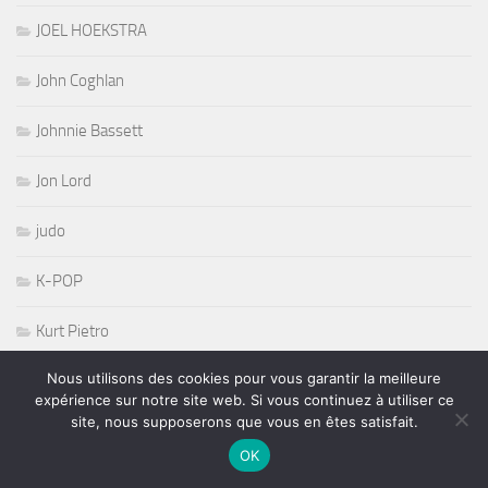
JOEL HOEKSTRA
John Coghlan
Johnnie Bassett
Jon Lord
judo
K-POP
Kurt Pietro
Nous utilisons des cookies pour vous garantir la meilleure
L'Olympia
expérience sur notre site web. Si vous continuez à utiliser ce
site, nous supposerons que vous en êtes satisfait.
La coupe Georges Baptiste
OK
La Maroquinerie