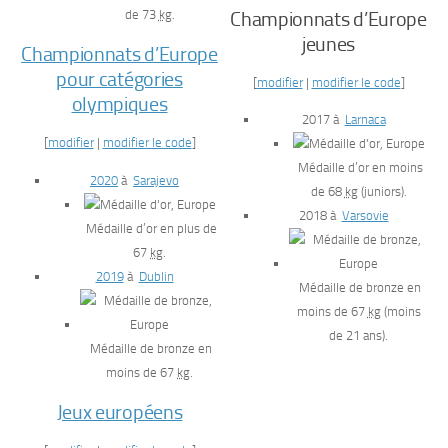
de 73
kg
.
Championnats d’Europe
jeunes
Championnats d’Europe
pour catégories
[
modifier
|
modifier le code
]
olympiques
2017 à
Larnaca
[
modifier
|
modifier le code
]
Médaille d’or en moins
2020
à
Sarajevo
de 68
kg
(juniors).
2018 à
Varsovie
Médaille d’or en plus de
67
kg
.
2019
à
Dublin
Médaille de bronze en
moins de 67
kg
(moins
de 21 ans).
Médaille de bronze en
moins de 67
kg
.
Jeux européens