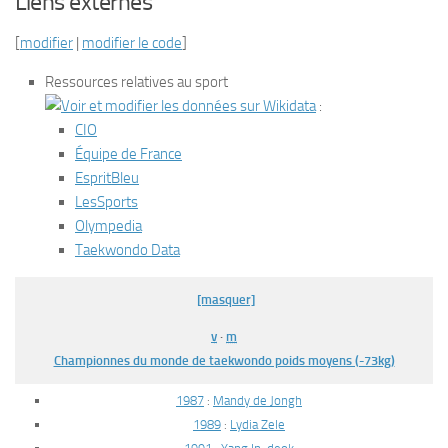
Liens externes
[
modifier
|
modifier le code
]
Ressources relatives au sport
:
CIO
Équipe de France
EspritBleu
LesSports
Olympedia
Taekwondo Data
[masquer]
v
·
m
Championnes du monde de taekwondo poids moyens (-73kg)
1987
:
Mandy de Jongh
1989
:
Lydia Zele