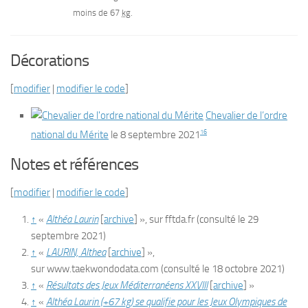
moins de 67
kg
.
Décorations
[
modifier
|
modifier le code
]
Chevalier de l’ordre
16
national du Mérite
le
8 septembre 2021
Notes et références
[
modifier
|
modifier le code
]
↑
«
Althéa Laurin
[
archive
]
», sur
fftda.fr
(consulté le
29
septembre 2021
)
↑
«
LAURIN, Althea
[
archive
]
»,
sur
www.taekwondodata.com
(consulté le
18 octobre 2021
)
↑
«
Résultats des Jeux Méditerranéens XXVIII
[
archive
]
»
↑
«
Althéa Laurin (+67 kg) se qualifie pour les Jeux Olympiques de