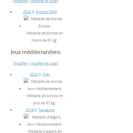
[
modifier
|
modifier le code
]
2023
à
Krynica-Zdrój
Médaille de bronze en
moins de 67
kg
.
Jeux méditerranéens
[
modifier
|
modifier le code
]
2022
à
Oran
Médaille de bronze en
plus de 67
kg
.
2018
à
Tarragone
Médaille d’argent en