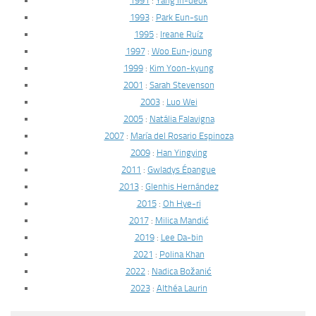
1991
:
Yang In-deok
1993
:
Park Eun-sun
1995
:
Ireane Ruíz
1997
:
Woo Eun-joung
1999
:
Kim Yoon-kyung
2001
:
Sarah Stevenson
2003
:
Luo Wei
2005
:
Natália Falavigna
2007
:
María del Rosario Espinoza
2009
:
Han Yingying
2011
:
Gwladys Épangue
2013
:
Glenhis Hernández
2015
:
Oh Hye-ri
2017
:
Milica Mandić
2019
:
Lee Da-bin
2021
:
Polina Khan
2022
:
Nadica Božanić
2023
:
Althéa Laurin