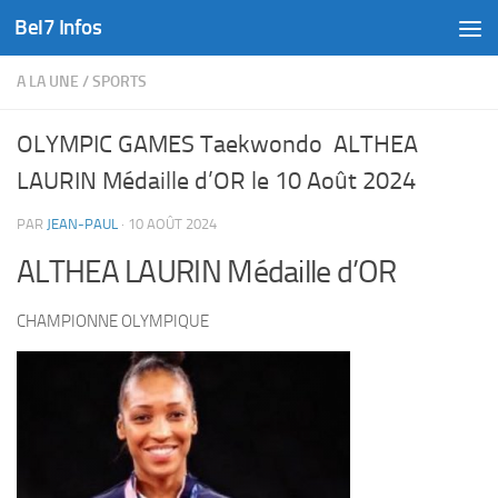
Bel7 Infos
Skip to content
A LA UNE
/
SPORTS
OLYMPIC GAMES Taekwondo ALTHEA
LAURIN Médaille d’OR le 10 Août 2024
PAR
JEAN-PAUL
·
10 AOÛT 2024
ALTHEA LAURIN Médaille d’OR
CHAMPIONNE OLYMPIQUE