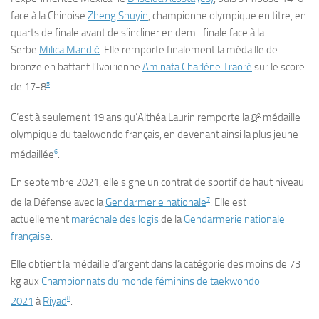
face à la Chinoise
Zheng Shuyin
, championne olympique en titre, en
quarts de finale avant de s’incliner en demi-finale face à la
Serbe
Milica Mandić
. Elle remporte finalement la médaille de
bronze en battant l’Ivoirienne
Aminata Charlène Traoré
sur le score
5
de 17-8
.
e
C’est à seulement 19 ans qu’Althéa Laurin remporte la
8
médaille
olympique du taekwondo français, en devenant ainsi la plus jeune
6
médaillée
.
En septembre 2021, elle signe un contrat de sportif de haut niveau
7
de la Défense avec la
Gendarmerie nationale
. Elle est
actuellement
maréchale des logis
de la
Gendarmerie nationale
française
.
Elle obtient la médaille d’argent dans la catégorie des moins de 73
kg aux
Championnats du monde féminins de taekwondo
8
2021
à
Riyad
.