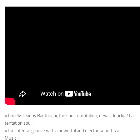
« Lonely Tear by Bantunani, the soul temptation, new videoclip / La
tentation soul «
« the intense groove with a powerful and electric sound -Art
Music »