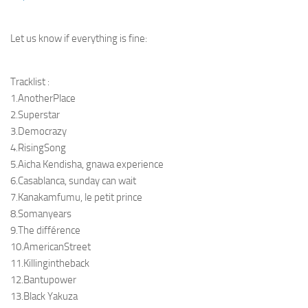
Let us know if everything is fine:
Tracklist :
1.AnotherPlace
2.Superstar
3.Democrazy
4.RisingSong
5.Aicha Kendisha, gnawa experience
6.Casablanca, sunday can wait
7.Kanakamfumu, le petit prince
8.Somanyears
9.The différence
10.AmericanStreet
11.Killingintheback
12.Bantupower
13.Black Yakuza