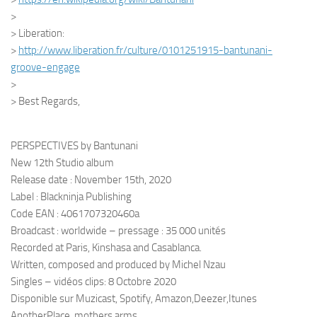
>
> Liberation:
>
http://www.liberation.fr/
culture/0101251915-bantunani-
groove-engage
>
> Best Regards,
PERSPECTIVES by Bantunani
New 12th Studio album
Release date : November 15th, 2020
Label : Blackninja Publishing
Code EAN : 4061707320460a
Broadcast : worldwide – pressage : 35 000 unités
Recorded at Paris, Kinshasa and Casablanca.
Written, composed and produced by Michel Nzau
Singles – vidéos clips: 8 Octobre 2020
Disponible sur Muzicast, Spotify, Amazon,Deezer,Itunes
AnotherPlace, mothers arms