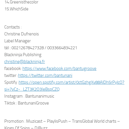
14.Greenisthecolor
15.WhichSide
Contacts :
Christine Dufrenois
Label Manager
tél : 00212678427328 / 0033664834221
Blackninja Publishing
christine@blackninja.fr
facebook:
https://www.facebook.com/
bantugroove
twitter :
https://twitter.com/bantunani
Spotify :
https://open.spotify.com/
artist/0ctGzhgXv88AlDh5rPylcO?
si=7vCz-_LZT3K2O3IeBspCZQ
Instagram : Bantunanimusic
Tiktok : BantunaniGroove
Promotion : Muzicast – PlaylisPush – TransGlobal World charts –
Kings Of Spins – DJBuzz