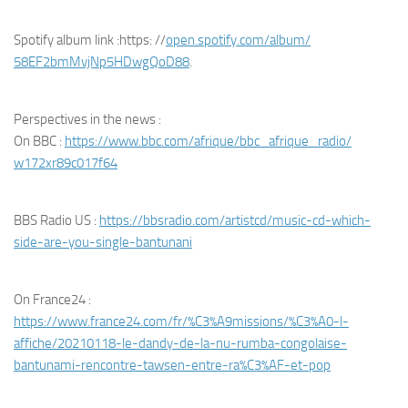
Spotify album link :https: //
open.spotify.com/album/
58EF2bmMvjNp5HDwgQoD88
.
Perspectives in the news :
On BBC :
https://www.bbc.com/afrique/
bbc_afrique_radio/
w172xr89c017f64
BBS Radio US :
https://bbsradio.com/artistcd/
music-cd-which-
side-are-you-
single-bantunani
On France24 :
https://www.france24.com/fr/%
C3%A9missions/%C3%A0-l-
affiche/20210118-le-dandy-de-
la-nu-rumba-congolaise-
bantunami-rencontre-tawsen-
entre-ra%C3%AF-et-pop