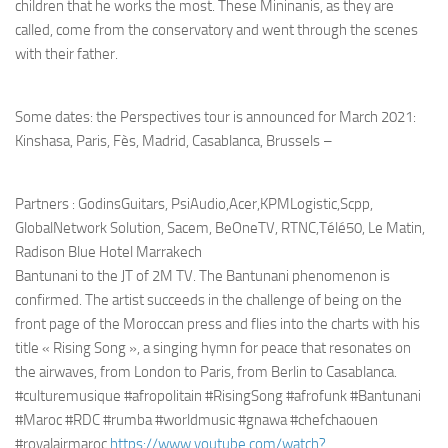
children that he works the most. These Mininanis, as they are
called, come from the conservatory and went through the scenes
with their father.
Some dates: the Perspectives tour is announced for March 2021:
Kinshasa, Paris, Fès, Madrid, Casablanca, Brussels –
Partners : GodinsGuitars, PsiAudio,Acer,KPMLogistic,
Scpp,
GlobalNetwork Solution, Sacem, BeOneTV, RTNC,Télé50, Le Matin,
Radison Blue Hotel Marrakech
Bantunani to the JT of 2M TV. The Bantunani phenomenon is
confirmed. The artist succeeds in the challenge of being on the
front page of the Moroccan press and flies into the charts with his
title « Rising Song », a singing hymn for peace that resonates on
the airwaves, from London to Paris, from Berlin to Casablanca.
#culturemusique #afropolitain #RisingSong #afrofunk #Bantunani
#Maroc #RDC #rumba #worldmusic #gnawa #chefchaouen
#royalairmaroc
https://www.youtube.com/watch?