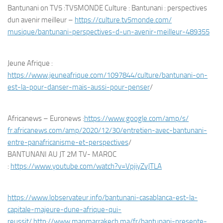
Bantunani on TV5 :TV5MONDE Culture : Bantunani : perspectives
dun avenir meilleur –
https://culture.tv5monde.com/
musique/bantunani-
perspectives-d-un-avenir-
meilleur-489355
Jeune Afrique :
https://www.jeuneafrique.com/
1097844/culture/bantunani-on-
est-la-pour-danser-mais-aussi-
pour-penser
/
Africanews – Euronews :
https://www.google.com/amp/s/
fr.africanews.com/amp/2020/12/
30/entretien-avec-bantunani-
entre-panafricanisme-et-
perspectives
/
BANTUNANI AU JT 2M TV- MAROC
:
https://www.youtube.com/watch?
v=VpjiyZvJTLA
https://www.lobservateur.info/
bantunani-casablanca-est-la-
capitale-majeure-dune-afrique-
qui-
reussit/
http://www.mapmarrakech.ma/fr/
bantunani-presente-