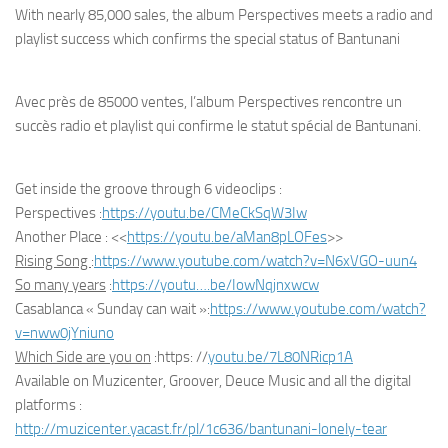
With nearly 85,000 sales, the album Perspectives meets a radio and
playlist success which confirms the special status of Bantunani
Avec près de 85000 ventes, l’album Perspectives rencontre un
succès radio et playlist qui confirme le statut spécial de Bantunani.
Get inside the groove through 6 videoclips :
Perspectives :
https://youtu.be/CMeCkSqW3Iw
Another Place : <<
https://youtu.be/aMan8pLOFes
>>
Rising Song
:
https://www.youtube.com/
watch?v=N6xVGO-uun4
So many years
:
https://youtu….be/
IowNqjnxwcw
Casablanca « Sunday can wait »:
https://www.youtube.com/
watch?
v=nww0jYniuno
Which Side are you on
:https: //
youtu.be/7L80NRicp1A
Available on Muzicenter, Groover, Deuce Music and all the digital
platforms :
http://muzicenter.yacast.fr/
pl/1c636/bantunani-lonely-tear