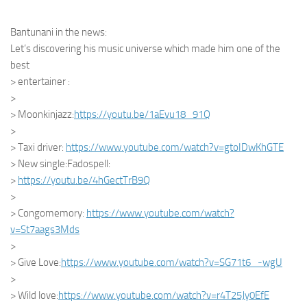
Bantunani in the news:
Let’s discovering his music universe which made him one of the
best
> entertainer :
>
> Moonkinjazz:
https://youtu.be/
1aEvu18_91Q
>
> Taxi driver:
https://www.youtube.com/watch?
v=gtoIDwKhGTE
> New single:Fadospell:
>
https://youtu.be/4hGectTrB9Q
>
> Congomemory:
https://www.youtube.com/watch?
v=St7aags3Mds
>
> Give Love:
https://www.youtube.com/
watch?v=SG71t6_-wgU
>
> Wild love:
https://www.youtube.com/
watch?v=r4T25Jy0EfE