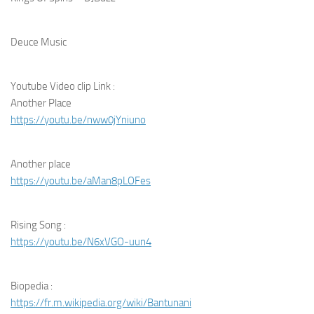
Deuce Music
Youtube Video clip Link :
Another Place
https://youtu.be/nww0jYniuno
Another place
https://youtu.be/aMan8pLOFes
Rising Song :
https://youtu.be/N6xVGO-uun4
Biopedia :
https://fr.m.wikipedia.org/
wiki/Bantunani