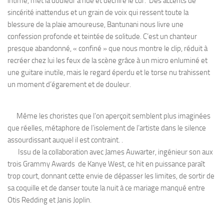
intime, met la douleur à nue et déchire le cur. Des accents de
sincérité inattendus et un grain de voix qui ressent toute la
blessure de la plaie amoureuse, Bantunani nous livre une
confession profonde et teintée de solitude. C’est un chanteur
presque abandonné, « confiné » que nous montre le clip, réduit à
recréer chez lui les feux de la scène grâce à un micro enluminé et
une guitare inutile, mais le regard éperdu et le torse nu trahissent
un moment d’égarement et de douleur.
Même les choristes que l’on aperçoit semblent plus imaginées
que réelles, métaphore de l’isolement de l’artiste dans le silence
assourdissant auquel il est contraint. .
Issu de la collaboration avec James Auwarter, ingénieur son aux
trois Grammy Awards de Kanye West, ce hit en puissance paraît
trop court, donnant cette envie de dépasser les limites, de sortir de
sa coquille et de danser toute la nuit à ce mariage manqué entre
Otis Redding et Janis Joplin.