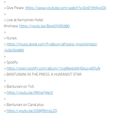
>
> Give Peace:
https://www.youtube.com/watch?
v=Ex6Y3HAycDA
>
> Live at Kempinski Hotel
Kinshasa:
https://youtu.be/BpqkQhR0380
>
> Itunes:
>
https://music.apple.com/fr/
album/africano-moonkinjazz/
1456354890
>
> Spotify:
>
https://open.spotify.com/
album/1rug8IeibdAHGkuLjvKQuN
> BANTUNANI IN THE PRESS: A HUMANIST STAR
>
> Bantunani on Tv5:
>
https://youtu.be/IlMneYj6g2I
>
> Bantunani on Canal plus:
>
https://youtu.be/GS8jRNmzLZQ