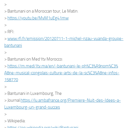
>
> Bantunani on a Moroccan tour, Le Matin:
>
https://youtu.be/MvM1uEg41mw
>
> RFI:
>
www.rfi.fr/emission/20120711-
1-michel-nzau-vuanda-groupe-
bantunani
>
> Bantunani on Med1tv Morocco:
>
https://m.medi1tv.ma/en/-
bantunani-le-ph%C3%A9nom%C3%
A8ne-musical-congolais-
culture-arts-de-la-sc%C3%A8ne-
infos-
158770
>
> Bantunani in Luxembourg, The
> Journal:
https://lu.ambafrance.
org/Premiere-Nuit-des-Idees-a-
Luxembourg-un-grand-succes
>
> Wikipedia:
>
https://en.wikipedia.org/wiki/
Bantunani