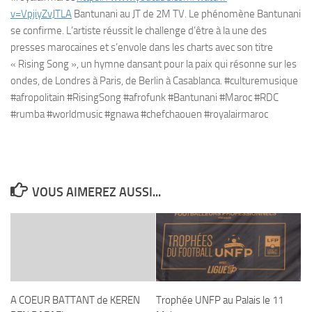
v=VpjiyZvJTLA
Bantunani au JT de 2M TV. Le phénomène Bantunani
se confirme. L’artiste réussit le challenge d’être à la une des
presses marocaines et s’envole dans les charts avec son titre
« Rising Song », un hymne dansant pour la paix qui résonne sur les
ondes, de Londres à Paris, de Berlin à Casablanca. #culturemusique
#afropolitain #RisingSong #afrofunk #Bantunani #Maroc #RDC
#rumba #worldmusic #gnawa #chefchaouen #royalairmaroc
VOUS AIMEREZ AUSSI...
A COEUR BATTANT de KEREN
Trophée UNFP au Palais le 11