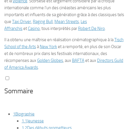
et la
violence
. Scorsese est largement considéré par la critique
internationale comme l’un des cinéastes américains les plus
importants et influents de sa génération grâce à des classiques tels
que
Taxi Driver
,
Raging Bull
,
Mean Streets
,
Les
Affranchis
et
Casino
,
tous interprétés par
Robert De Niro
.
Il a obtenu une maîtrise en réalisation cinématographique à la
Tisch
School of the Arts
à
New York
et a remporté, en plus de son Oscar
et de nombreux prix dans les festivals internationaux, des
récompenses aux
Golden Globes
, aux
BAFTA
et aux
Directors Guild
of America Awards
.
Sommaire
1
Biographie
1.1
Jeunesse
1.2
Des débuts prometteurs