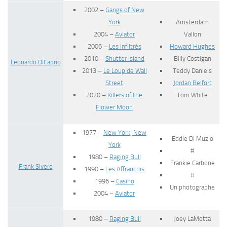
2002 –
Gangs of New
York
Amsterdam
2004 –
Aviator
Vallon
2006 –
Les Infiltrés
Howard Hughes
2010 –
Shutter Island
Billy Costigan
Leonardo DiCaprio
2013 –
Le Loup de
Wall
Teddy Daniels
Street
Jordan Belfort
2020 –
Killers of the
Tom White
Flower Moon
1977 –
New York, New
Eddie Di Muzio
York
#
1980 –
Raging Bull
Frankie Carbone
Frank Sivero
1990 –
Les Affranchis
#
1996 –
Casino
Un photographe
2004 –
Aviator
1980 –
Raging Bull
Joey LaMotta