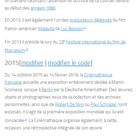
un scénario racontant l’ascension et la chute de ce courtier véreux
au début des
années 1990
.
En 2013, il est également l’un des
producteurs délégués
du film
12
franco-américain
Malavita
de
Luc Besson
.
e
Fin 2013 il préside le jury du
13
Festival international du film de
13
Marrakech
.
2015
[
modifier
|
modifier le code
]
Du
14 octobre 2015
au
14 février 2016
, la
Cinémathèque
française
accueille une exposition entièrement dédiée à Martin
Scorsese, conçue à
Berlin
par la Deutsche Kinemathek. Des œuvres,
objets et photographies issus de sa collection et des archives
personnelles, ainsi que de
Robert De Niro
ou
Paul Schrader
, sont
exposés. Il s’agit de la première exposition mondiale qui lui est
14
consacrée
. La Cinémathèque organise également, à cette
occasion, une rétrospective intégrale de son œuvre.