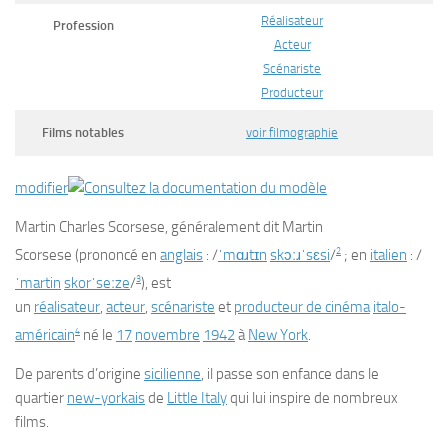
Réalisateur
Profession
Acteur
Scénariste
Producteur
Films notables
voir
filmographie
modifier
Martin Charles Scorsese
, généralement dit
Martin
2
Scorsese
(
prononcé en
anglais
:
/
ˈ
m
ɑ
ɹ
t
ɪ
n
s
k
ɔ
ː
ɹ
ˈ
s
ɛ
s
i
/
;
en
italien
:
/
3
ˈ
m
a
r
t
i
n
s
k
o
r
ˈ
s
e
ː
z
e
/
), est
un
réalisateur
,
acteur
,
scénariste
et
producteur de cinéma
italo-
4
américain
né le
17
novembre
1942
à
New York
.
De parents d’origine
sicilienne
, il passe son enfance dans le
quartier
new-yorkais
de
Little Italy
qui lui inspire de nombreux
films.