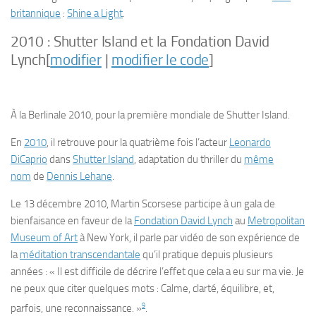
britannique
:
Shine a Light
.
2010 :
Shutter Island
et la Fondation David
Lynch
[
modifier
|
modifier le code
]
À la Berlinale 2010, pour la première mondiale de
Shutter Island
.
En
2010
, il retrouve pour la quatrième fois l’acteur
Leonardo
DiCaprio
dans
Shutter Island
, adaptation du thriller du
même
nom
de
Dennis Lehane
.
Le
13 décembre 2010
, Martin Scorsese participe à un gala de
bienfaisance en faveur de la
Fondation David Lynch
au
Metropolitan
Museum of Art
à New York, il parle par vidéo de son expérience de
la
méditation transcendantale
qu’il pratique depuis plusieurs
années :
« Il est difficile de décrire l’effet que cela a eu sur ma vie. Je
ne peux que citer quelques mots : Calme, clarté, équilibre, et,
9
parfois, une reconnaissance. »
.