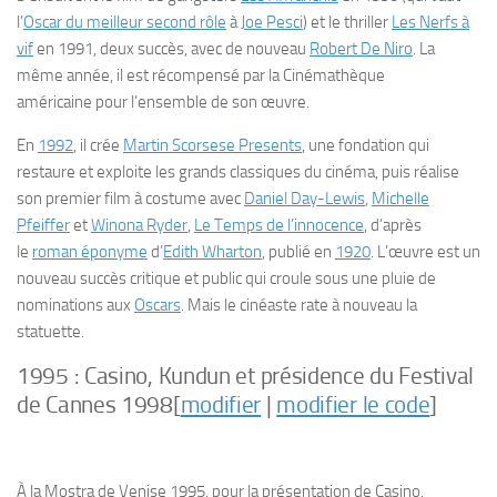
l’
Oscar du meilleur second rôle
à
Joe Pesci
) et le thriller
Les Nerfs à
vif
en 1991, deux succès, avec de nouveau
Robert De Niro
. La
même année, il est récompensé par la
Cinémathèque
américaine
pour l’ensemble de son œuvre.
En
1992
, il crée
Martin Scorsese Presents
, une fondation qui
restaure et exploite les grands classiques du cinéma, puis réalise
son premier film à costume avec
Daniel Day-Lewis
,
Michelle
Pfeiffer
et
Winona Ryder
,
Le Temps de l’innocence
, d’après
le
roman éponyme
d’
Edith Wharton
, publié en
1920
. L’œuvre est un
nouveau succès critique et public qui croule sous une pluie de
nominations aux
Oscars
. Mais le cinéaste rate à nouveau la
statuette.
1995 :
Casino
,
Kundun
et présidence du Festival
de Cannes 1998
[
modifier
|
modifier le code
]
À la Mostra de Venise 1995, pour la présentation de
Casino
.