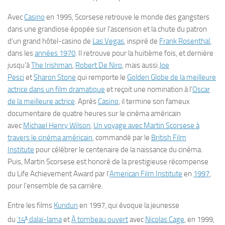
Avec
Casino
en 1995, Scorsese retrouve le monde des gangsters
dans une grandiose épopée sur l’ascension et la chute du patron
d’un grand hôtel-casino de
Las Vegas
, inspiré de
Frank Rosenthal
,
dans les
années 1970
. Il retrouve pour la huitième fois, et dernière
jusqu’à
The Irishman
,
Robert De Niro
, mais aussi
Joe
Pesci
et
Sharon Stone
qui remporte le
Golden Globe de la meilleure
actrice dans un film dramatique
et reçoit une nomination à l’
Oscar
de la meilleure actrice
. Après
Casino
, il termine son fameux
documentaire de quatre heures sur le cinéma américain
avec
Michael Henry Wilson
,
Un voyage avec Martin Scorsese à
travers le cinéma américain
, commandé par le
British Film
Institute
pour célébrer le centenaire de la naissance du cinéma.
Puis, Martin Scorsese est honoré de la prestigieuse récompense
du
Life Achievement Award
par l’
American Film Institute
en
1997
,
pour l’ensemble de sa carrière.
Entre les films
Kundun
en 1997, qui évoque la jeunesse
e
du
14
dalaï-lama
et
À tombeau ouvert
avec
Nicolas Cage
, en 1999,