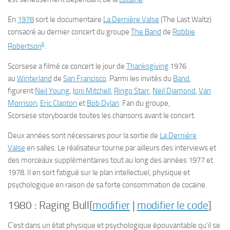
En
1978
sort le documentaire
La Dernière Valse
(
The Last Waltz
)
consacré au dernier concert du groupe
The Band
de
Robbie
6
Robertson
.
Scorsese a filmé ce concert le jour de
Thanksgiving
1976
au
Winterland
de
San Francisco
. Parmi les invités du
Band
,
figurent
Neil Young
,
Joni Mitchell
,
Ringo Starr
,
Neil Diamond
,
Van
Morrison
,
Eric Clapton
et
Bob Dylan
. Fan du groupe,
Scorsese
storyboarde
toutes les chansons avant le concert.
Deux années sont nécessaires pour la sortie de
La Dernière
Valse
en salles. Le réalisateur tourne par ailleurs des interviews et
des morceaux supplémentaires tout au long des années 1977 et
1978. Il en sort fatigué sur le plan intellectuel, physique et
psychologique en raison de sa forte consommation de cocaïne.
1980 :
Raging Bull
[
modifier
|
modifier le code
]
C’est dans un état physique et psychologique épouvantable qu’il se