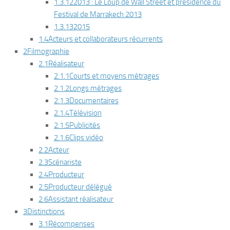
1.3.12
2013 :
Le Loup de Wall Street
et présidence du
Festival de Marrakech 2013
1.3.13
2015
1.4
Acteurs et collaborateurs récurrents
2
Filmographie
2.1
Réalisateur
2.1.1
Courts et moyens métrages
2.1.2
Longs métrages
2.1.3
Documentaires
2.1.4
Télévision
2.1.5
Publicités
2.1.6
Clips vidéo
2.2
Acteur
2.3
Scénariste
2.4
Producteur
2.5
Producteur délégué
2.6
Assistant réalisateur
3
Distinctions
3.1
Récompenses