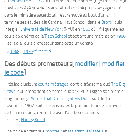
au
séminaire
en
1956
afin d’être ordonné prêtre. Jugé trop jeune (il
n’est alors âgé que de 14 ans) et indiscipliné pour s’engager si tôt
dans le ministère sacerdotal, il est renvoyé au bout d’un an. Il
termine ses études à la
Cardinal Hays School
(dans le
Bronx
) puis
intègre l’
université de New York
(NYU) en
1960
où il fréquente les
cours de cinéma de la
Tisch School
et obtient une maîtrise en
1966
.
Il sera d’ailleurs professeur dans cette université
[réf. nécessaire]
de
1968
à
1970
.
Des débuts prometteurs
[
modifier
|
modifier
le code
]
Il réalise plusieurs
courts métrages
, dont le très remarqué
The Big
Shave
, qui remportent de nombreux prix. Puis il signe son premier
long métrage,
Who’s That Knocking at My Door
, sorti le
15
novembre 1967
, soit trois ans après le premier tour de manivelle.
Ce film marque la rencontre avec l’un de ses acteurs
fétiches,
Harvey Keitel
.
Il participe en tant que
monteur
et
assistant réalisateur
au