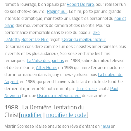
remet à l’ouvrage, bien épaulé par
Robert De Niro
, pour réaliser l’un
de ses chefs-d’œuvre :
Raging Bull
. Le film, porté par une grande
intensité dramatique, manifeste un usage très personnel du
noir et
blanc
, des mouvements de caméra et des ralentis. Pour sa
performance mémorable dans le rôle du boxeur
Jake
LaMotta
,
Robert De Niro
reçoit l’
Oscar du meilleur acteur
.
Désormais considéré comme l’un des cinéastes américains les plus
inventifs et les plus audacieux, Scorsese enchaîne les films
remarqués :
La Valse des pantins
en 1983, satire du milieu télévisé
et de la célébrité,
After Hours
en 1985 qui narre l’errance nocturne
d’un informaticien dans la jungle new-yorkaise puis
La Couleur de
l’argent
, en 1986, qui prend l’univers du billard en toile de fond. Ce
dernier film, interprété notamment par
Tom Cruise
, vaut à
Paul
Newman
l’unique
Oscar du meilleur acteur
de sa carrière.
1988 :
La Dernière Tentation du
Christ
[
modifier
|
modifier le code
]
Martin Scorsese réalise ensuite son rêve d’enfant en
1988
en