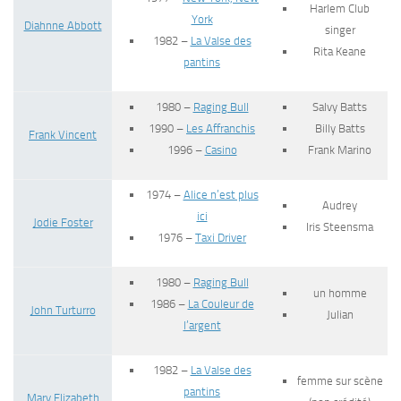
Harlem Club
York
Diahnne Abbott
singer
1982 –
La Valse des
Rita Keane
pantins
1980 –
Raging Bull
Salvy Batts
1990 –
Les Affranchis
Billy Batts
Frank Vincent
1996 –
Casino
Frank Marino
1974 –
Alice n’est plus
Audrey
ici
Jodie Foster
Iris Steensma
1976 –
Taxi Driver
1980 –
Raging Bull
un homme
1986 –
La Couleur de
John Turturro
Julian
l’argent
1982 –
La Valse des
femme sur scène
pantins
Mary Elizabeth