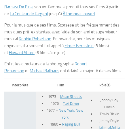
Barbara De Fina
, son ex-femme, a produit tous ses films à partir
de
La Couleur de l’argent
jusqu’à
À tombeau ouvert
.
Pour la musique de ses films, Scorsese utilise fréquemment des
musiques pré-existantes, avec l’aide de son ami et superviseur
musical
Robbie Robertson
. En revanche, pour les musiques
originales, il a souvent fait appel à
Elmer Bernstein
(3 films)
et
Howard Shore
(6 films à ce jour).
Enfin, les directeurs de la photographie
Robert
Richardson
et
Michael Ballhaus
ont éclairé la majorité de ses films.
Interprète
Film
Rôle(s)
1973 –
Mean Streets
Johnny Boy
1976 –
Taxi Driver
Civello
1977 –
New York, New
Travis Bickle
York
Jimmy Doyle
1980 –
Raging Bull
Jake LaMotta