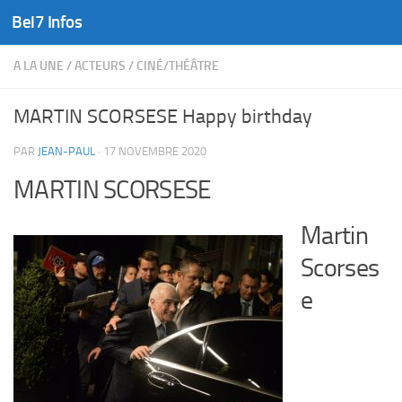
Bel7 Infos
Skip to content
A LA UNE
/
ACTEURS
/
CINÉ/THÉÂTRE
MARTIN SCORSESE Happy birthday
PAR
JEAN-PAUL
·
17 NOVEMBRE 2020
MARTIN SCORSESE
Martin
Scorses
e