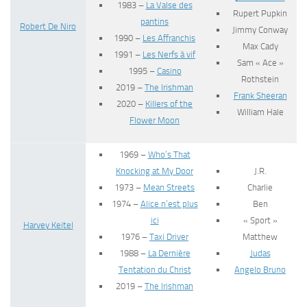
1983 –
La Valse des
Rupert Pupkin
pantins
Robert De Niro
Jimmy Conway
1990 –
Les Affranchis
Max Cady
1991 –
Les Nerfs à vif
Sam « Ace »
1995 –
Casino
Rothstein
2019 –
The Irishman
Frank Sheeran
2020 –
Killers of the
William Hale
Flower Moon
1969 –
Who’s That
Knocking at My Door
J.R.
1973 –
Mean Streets
Charlie
1974 –
Alice n’est plus
Ben
ici
« Sport »
Harvey Keitel
1976 –
Taxi Driver
Matthew
1988 –
La Dernière
Judas
Tentation du Christ
Angelo Bruno
2019 –
The Irishman