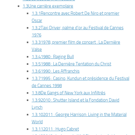
1.3
Une carrière exemplaire
1.3.1
Rencontre avec Robert De Niro et premier
Oscar
1.3.2
Taxi Driver, palme d’or au Festival de Cannes
1976
1.3.3
1978, premier film de concert :
La Dernière
Valse
1.3.4
1980 :
Raging Bull
1.3.5
1988 :
La Dernière Tentation du Christ
1.3.6
1990 :
Les Affranchis
1.3.7
1995 :
Casino
,
Kundun
et présidence du Festival
de Cannes 1998
1.3.8
De
Gangs of New York
aux
Infiltrés
1.3.9
2010 :
Shutter Island
et la Fondation David
Lynch
1.3.10
2011 :
George Harrison: Living in the Material
World
1.3.11
2011 :
Hugo Cabret