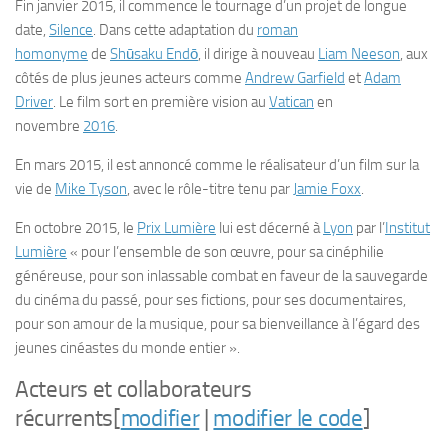
Fin
janvier 2015
, il commence le tournage d’un projet de longue
date,
Silence
. Dans cette adaptation du
roman
homonyme
de
Shūsaku Endō
, il dirige à nouveau
Liam Neeson
, aux
côtés de plus jeunes acteurs comme
Andrew Garfield
et
Adam
Driver
. Le film sort en première vision au
Vatican
en
novembre
2016
.
En
mars 2015
, il est annoncé comme le réalisateur d’un film sur la
vie de
Mike Tyson
, avec le rôle-titre tenu par
Jamie Foxx
.
En
octobre 2015
, le
Prix Lumière
lui est décerné à
Lyon
par l’
Institut
Lumière
« pour l’ensemble de son œuvre, pour sa cinéphilie
généreuse, pour son inlassable combat en faveur de la sauvegarde
du cinéma du passé, pour ses fictions, pour ses documentaires,
pour son amour de la musique, pour sa bienveillance à l’égard des
jeunes cinéastes du monde entier ».
Acteurs et collaborateurs
récurrents
[
modifier
|
modifier le code
]