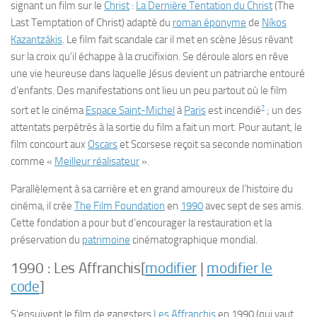
signant un film sur le
Christ
:
La Dernière Tentation du Christ
(
The
Last Temptation of Christ
) adapté du
roman éponyme
de
Níkos
Kazantzákis
. Le film fait scandale car il met en scène Jésus rêvant
sur la croix qu’il échappe à la crucifixion. Se déroule alors en rêve
une vie heureuse dans laquelle Jésus devient un patriarche entouré
d’enfants. Des manifestations ont lieu un peu partout où le film
7
sort et le cinéma
Espace Saint-Michel
à
Paris
est incendié
; un des
attentats perpétrés à la sortie du film a fait un mort. Pour autant, le
film concourt aux
Oscars
et Scorsese reçoit sa seconde nomination
comme «
Meilleur réalisateur
».
Parallèlement à sa carrière et en grand amoureux de l’histoire du
cinéma, il crée
The Film Foundation
en
1990
avec sept de ses amis.
Cette fondation a pour but d’encourager la restauration et la
préservation du
patrimoine
cinématographique mondial.
1990 :
Les Affranchis
[
modifier
|
modifier le
code
]
S’ensuivent le film de gangsters
Les Affranchis
en 1990 (qui vaut