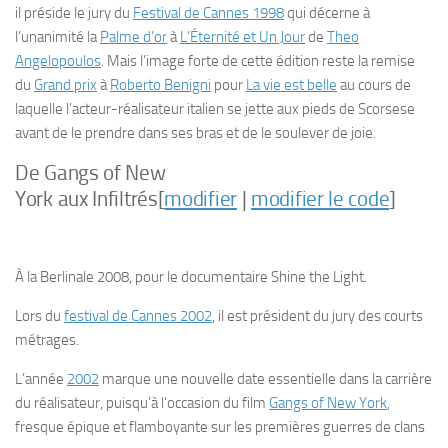
il préside le jury du
Festival de Cannes 1998
qui décerne à
l’unanimité la
Palme d’or
à
L’Éternité et Un Jour
de
Theo
Angelopoulos
. Mais l’image forte de cette édition reste la remise
du
Grand prix
à
Roberto Benigni
pour
La vie est belle
au cours de
laquelle l’acteur-réalisateur italien se jette aux pieds de Scorsese
avant de le prendre dans ses bras et de le soulever de joie.
De
Gangs of New
York
aux
Infiltrés
[
modifier
|
modifier le code
]
À la Berlinale 2008, pour le documentaire
Shine the Light
.
Lors du
festival de Cannes 2002
, il est président du jury des courts
métrages.
L’année
2002
marque une nouvelle date essentielle dans la carrière
du réalisateur, puisqu’à l’occasion du film
Gangs of New York
,
fresque épique et flamboyante sur les premières guerres de clans