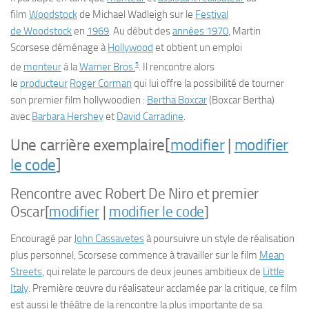
film
Woodstock
de Michael Wadleigh sur le
Festival
de
Woodstock
en
1969
. Au début des
années 1970
, Martin
Scorsese déménage à
Hollywood
et obtient un emploi
5
de
monteur
à la
Warner Bros.
. Il rencontre alors
le
producteur
Roger Corman
qui lui offre la possibilité de tourner
son premier film hollywoodien :
Bertha Boxcar
(
Boxcar Bertha
)
avec
Barbara Hershey
et
David Carradine
.
Une carrière exemplaire
[
modifier
|
modifier
le code
]
Rencontre avec Robert De Niro et premier
Oscar
[
modifier
|
modifier le code
]
Encouragé par
John Cassavetes
à poursuivre un style de réalisation
plus personnel, Scorsese commence à travailler sur le film
Mean
Streets
, qui relate le parcours de deux jeunes ambitieux de
Little
Italy
. Première œuvre du réalisateur acclamée par la critique, ce film
est aussi le théâtre de la rencontre la plus importante de sa