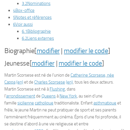
3.2
Nominations
4
Box-office
5
Notes et références
6
Voir aussi
6.1
Bibliographie
6.2
Liens externes
Biographie
[
modifier
|
modifier le code
]
Jeunesse
[
modifier
|
modifier le code
]
Martin Scorsese est né de l’union de
Catherine Scorsese, née
Cappa
(en)
et de
Charles Scorsese
(en)
, tous les deux acteurs.
Martin Scorsese est né à
Flushing
, dans
l’
arrondissement
de
Queens
à
New York
, au sein d’une
famille
sicilienne
catholique
traditionaliste. Enfant
asthmatique
et
frêle, le jeune Martin ne peut pratiquer de sport et ses parents
l’emmènent fréquemment au cinéma. Épris d’une foi profonde, il
se destine d’abord à une vie religieuse et entre