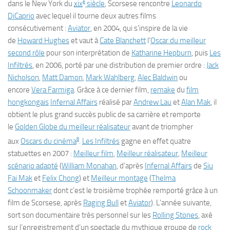
e
dans le New York du
xix
siècle
, Scorsese rencontre
Leonardo
DiCaprio
avec lequel il tourne deux autres films
consécutivement :
Aviator
, en 2004, qui s’inspire de la vie
de
Howard Hughes
et vaut à
Cate Blanchett
l’
Oscar du meilleur
second rôle
pour son interprétation de
Katharine Hepburn
, puis
Les
Infiltrés
, en 2006, porté par une distribution de premier ordre :
Jack
Nicholson
,
Matt Damon
,
Mark Wahlberg
,
Alec Baldwin
ou
encore
Vera Farmiga
. Grâce à ce dernier film,
remake
du
film
hongkongais
Infernal Affairs
réalisé par
Andrew Lau
et
Alan Mak
, il
obtient le plus grand succès public de sa carrière et remporte
le
Golden Globe du meilleur réalisateur
avant de triompher
8
aux
Oscars du cinéma
.
Les Infiltrés
gagne en effet quatre
statuettes en 2007 :
Meilleur film
,
Meilleur réalisateur
,
Meilleur
scénario adapté
(
William Monahan
, d’après
Infernal Affairs
de
Siu
Fai Mak
et
Felix Chong
) et
Meilleur montage
(
Thelma
Schoonmaker
dont c’est le troisième trophée remporté grâce à un
film de Scorsese, après
Raging Bull
et
Aviator
). L’année suivante,
sort son documentaire très personnel sur les
Rolling Stones
, axé
sur l’enregistrement d’un spectacle du mythique groupe de
rock