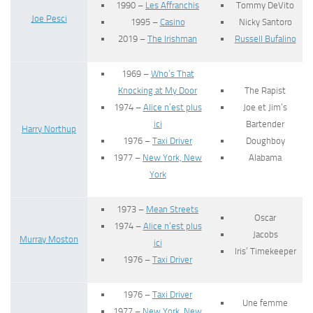
1990 –
Les Affranchis
Tommy DeVito
Joe Pesci
1995 –
Casino
Nicky Santoro
2019 –
The Irishman
Russell Bufalino
1969 –
Who’s That
Knocking at My Door
The Rapist
1974 –
Alice n’est plus
Joe et Jim’s
ici
Bartender
Harry Northup
1976 –
Taxi Driver
Doughboy
1977 –
New York, New
Alabama
York
1973 –
Mean Streets
Oscar
1974 –
Alice n’est plus
Jacobs
Murray Moston
ici
Iris’ Timekeeper
1976 –
Taxi Driver
1976 –
Taxi Driver
Une femme
1977 –
New York, New