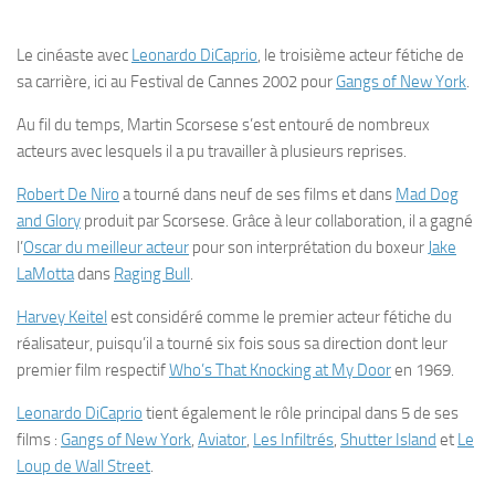
Le cinéaste avec
Leonardo DiCaprio
, le troisième acteur fétiche de
sa carrière, ici au Festival de Cannes 2002 pour
Gangs of New York
.
Au fil du temps, Martin Scorsese s’est entouré de nombreux
acteurs avec lesquels il a pu travailler à plusieurs reprises.
Robert De Niro
a tourné dans neuf de ses films et dans
Mad Dog
and Glory
produit par Scorsese. Grâce à leur collaboration, il a gagné
l’
Oscar du meilleur acteur
pour son interprétation du boxeur
Jake
LaMotta
dans
Raging Bull
.
Harvey Keitel
est considéré comme le premier acteur fétiche du
réalisateur, puisqu’il a tourné six fois sous sa direction dont leur
premier film respectif
Who’s That Knocking at My Door
en 1969.
Leonardo DiCaprio
tient également le rôle principal dans 5 de ses
films :
Gangs of New York
,
Aviator
,
Les Infiltrés
,
Shutter Island
et
Le
Loup de
Wall Street
.