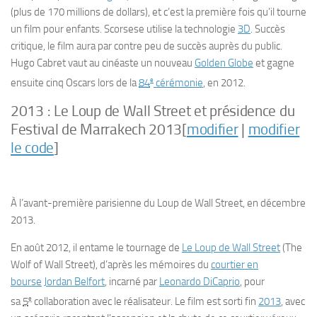
(plus de 170 millions de dollars), et c’est la première fois qu’il tourne
un film pour enfants. Scorsese utilise la technologie
3D
. Succès
critique, le film aura par contre peu de succès auprès du public
.
Hugo Cabret
vaut au cinéaste un nouveau
Golden Globe
et gagne
e
ensuite cinq Oscars lors de la
84
cérémonie
, en 2012.
2013 :
Le Loup de Wall Street
et présidence du
Festival de Marrakech 2013
[
modifier
|
modifier
le code
]
À l’avant-première parisienne du
Loup de Wall Street
, en décembre
2013.
En
août 2012
, il entame le tournage de
Le Loup de
Wall Street
(
The
Wolf of Wall Street
), d’après les mémoires du
courtier en
bourse
Jordan Belfort
, incarné par
Leonardo DiCaprio
, pour
e
sa
5
collaboration avec le réalisateur. Le film est sorti fin
2013
, avec