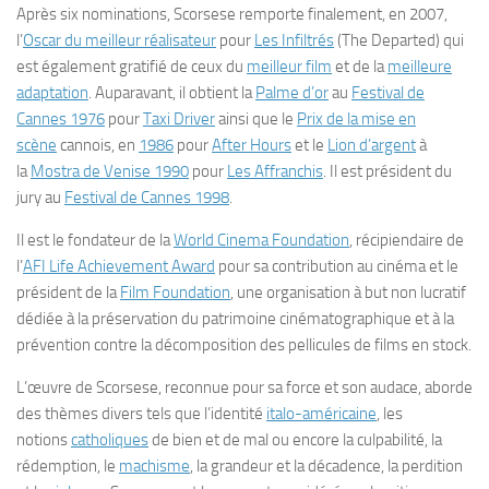
Après six nominations, Scorsese remporte finalement, en 2007,
l’
Oscar du meilleur réalisateur
pour
Les Infiltrés
(
The Departed
) qui
est également gratifié de ceux du
meilleur film
et de la
meilleure
adaptation
. Auparavant, il obtient la
Palme d’or
au
Festival de
Cannes 1976
pour
Taxi Driver
ainsi que le
Prix de la mise en
scène
cannois, en
1986
pour
After Hours
et le
Lion d’argent
à
la
Mostra de Venise 1990
pour
Les Affranchis
. Il est président du
jury au
Festival de Cannes 1998
.
Il est le fondateur de la
World Cinema Foundation
, récipiendaire de
l’
AFI Life Achievement Award
pour sa contribution au cinéma et le
président de la
Film Foundation
, une organisation à but non lucratif
dédiée à la préservation du patrimoine cinématographique et à la
prévention contre la décomposition des pellicules de films en stock.
L’œuvre de Scorsese, reconnue pour sa force et son audace, aborde
des thèmes divers tels que l’identité
italo-américaine
, les
notions
catholiques
de bien et de mal ou encore la culpabilité, la
rédemption, le
machisme
, la grandeur et la décadence, la perdition