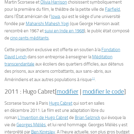
Martin Scorsese et
Olivia Harrison
choisissent symboliquement
pour la première du film, le théâtre de la petite ville de
Fairfield
,
dans l’État américain de l’
Iowa
, qui est le siège d’une université
fondée par
Maharishi Mahesh Yogi
(que George Harrison avait
rencontré en 1967 et
suivi en Inde en 1968
), le public était composé
de
cinq cents méditants
.
Cette projection exclusive est offerte en soutien à la
Fondation
David Lynch
dans son entreprise à enseigner la
Méditation
transcendantale
aux écoliers des quartiers difficiles, aux détenus
des prisons, aux anciens combattants, aux sans-abris, aux
11
Amérindiens et aux autres populations à risque
.
2011 :
Hugo Cabret
[
modifier
|
modifier le code
]
Scorsese tourne à Paris
Hugo Cabret
qui sort en salles
en
décembre 2011
. Le film est une adaptation libre du
roman
L’Invention de Hugo Cabret
de
Brian Selznick
qui évoque la
vie de
Georges Méliès
, et lui rend hommage. Georges Méliès y est
interprété par
Ben Kingsley
. A l’heure actuelle, son plus gros budget