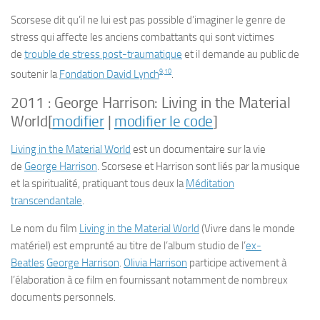
Scorsese dit qu’il ne lui est pas possible d’imaginer le genre de
stress qui affecte les anciens combattants qui sont victimes
de
trouble de stress post-traumatique
et il demande au public de
9
,
10
soutenir la
Fondation David Lynch
.
2011 :
George Harrison: Living in the Material
World
[
modifier
|
modifier le code
]
Living in the Material World
est un documentaire sur la vie
de
George Harrison
. Scorsese et Harrison sont liés par la musique
et la spiritualité, pratiquant tous deux la
Méditation
transcendantale
.
Le nom du film
Living in the Material World
(
Vivre dans le monde
matériel
) est emprunté au titre de l’album studio de l’
ex-
Beatles
George Harrison
.
Olivia Harrison
participe activement à
l’élaboration à ce film en fournissant notamment de nombreux
documents personnels.