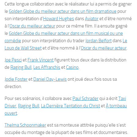
Cette longue collaboration avec le réalisateur lui a permis de gagner
le
Golden Globe du meilleur acteur dans un film dramatique
pour
son interprétation d’
Howard Hughes
dans
Aviator
et d’être nommé
à l’
Oscar du meilleur acteur
pour ce même film. Il a ensuite gagné
le
Golden Globe du meilleur acteur dans un film musical ou une
comédie
pour son interprétation du trader
Jordan Belfort
dans
Le
Loup de
Wall Street
et d’être nommé à l’
Oscar du meilleur acteur
.
Joe Pesci
et
Frank Vincent
figurent tous deux dans la distribution
de
Raging Bull
,
Les Affranchis
et
Casino
.
Jodie Foster
et
Daniel Day-Lewis
ont joué deux fois sous sa
direction.
Pour ses scénarios, il collabore avec
Paul Schrader
qui a écrit
Taxi
Driver
,
Raging Bull
,
La Dernière Tentation du Christ
et
À tombeau
ouvert
.
Thelma Schoonmaker
est sa monteuse attitrée puisqu’elle s’est
occupée du montage de la plupart de ses films et documentaires.