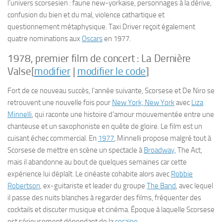
l’univers scorsesien : faune new-yorkaise, personnages à la dérive,
confusion du bien et du mal, violence cathartique et
questionnement métaphysique.
Taxi Driver
reçoit également
quatre nominations aux
Oscars
en 1977.
1978, premier film de concert :
La Dernière
Valse
[
modifier
|
modifier le code
]
Fort de ce nouveau succès, l’année suivante, Scorsese et De Niro se
retrouvent une nouvelle fois pour
New York, New York
avec
Liza
Minnelli
, qui raconte une histoire d’amour mouvementée entre une
chanteuse et un saxophoniste en quête de gloire. Le film est un
cuisant échec commercial. En
1977
, Minnelli propose malgré tout à
Scorsese de mettre en scène un spectacle à
Broadway
,
The Act
,
mais il abandonne au bout de quelques semaines car cette
expérience lui déplaît. Le cinéaste cohabite alors avec
Robbie
Robertson
, ex-guitariste et leader du groupe
The Band
, avec lequel
il passe des nuits blanches à regarder des films, fréquenter des
cocktails et discuter musique et cinéma. Époque à laquelle Scorsese
est sérieusement dépendant de la
cocaïne
.