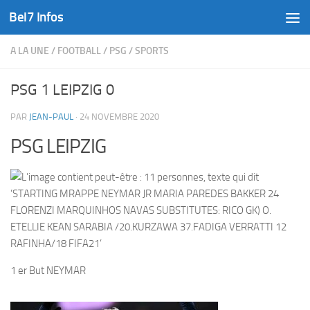
Bel7 Infos
Skip to content
A LA UNE
/
FOOTBALL
/
PSG
/
SPORTS
PSG 1 LEIPZIG 0
PAR
JEAN-PAUL
·
24 NOVEMBRE 2020
PSG LEIPZIG
1 er But NEYMAR