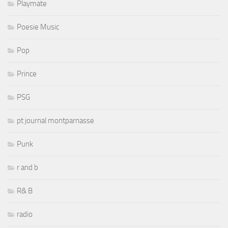
Playmate
Poesie Music
Pop
Prince
PSG
pt journal montparnasse
Punk
r and b
R& B
radio