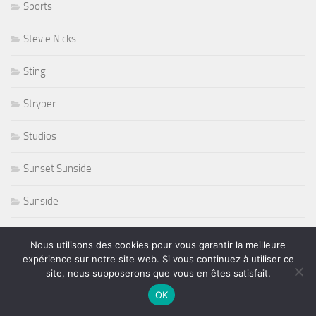
Sports
Stevie Nicks
Sting
Stryper
Studios
Sunset Sunside
Sunside
Susan Tedeschi
Nous utilisons des cookies pour vous garantir la meilleure
expérience sur notre site web. Si vous continuez à utiliser ce
Ted Curson
site, nous supposerons que vous en êtes satisfait.
OK
télevision