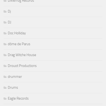
Dixiefrog Records
Dj
DJ
Doc Holliday
dôme de Parus
Drag Witche House
Drouot Productions
drummer
Drums
Eagle Records