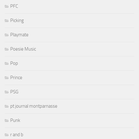
PFC
Picking
Playmate
Poesie Music
Pop
Prince
PSG
pt journal montparnasse
Punk
r and b