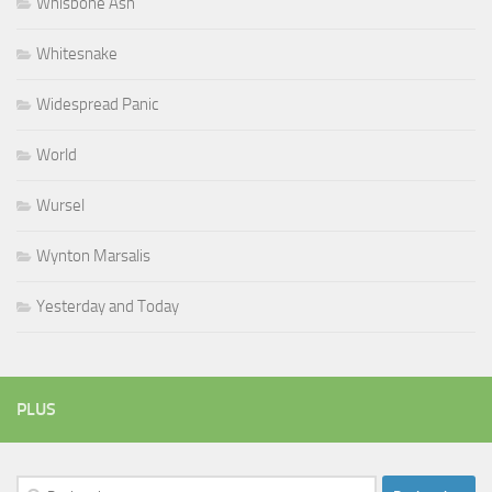
Whisbone Ash
Whitesnake
Widespread Panic
World
Wursel
Wynton Marsalis
Yesterday and Today
PLUS
Rechercher :