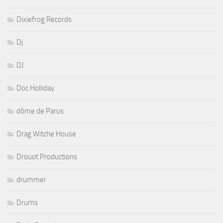
Dixiefrog Records
Dj
DJ
Doc Holliday
dôme de Parus
Drag Witche House
Drouot Productions
drummer
Drums