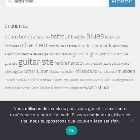
ÉTIQUETTES
blues
batteur
adam bomb
beatles
amar sundy
blues rock
chanteur
duc des lombards
bootleneck
chanteuse
coltrane
erick bamy
glenn hughes
expo music
femme de george harrison
festival
golf drouot
groupe
guitariste
herbie hancock
guiariste
janny loseth
jazz
joe louis walker
luther allison
miles davis
musicien
john coghlan
Maalouma
malien
murali coryell
musiciens
nilaja
norbert krief
pat travers
restaurant
rock
roy haynes
salon
sandy gennaro
wayne shorter
status quo
sunset Paris
Taj Mahal
titanic
tony sheridan
Nous utilisons des cookies pour vous garantir la meilleure
expérience sur notre site web. Si vous continuez à utiliser ce
site, nous supposerons que vous en êtes satisfait.
Bel7 Infos © 2026. Tous droits réservés.
OK
Fièrement propulsé par
- Conçu par
Thème Hueman