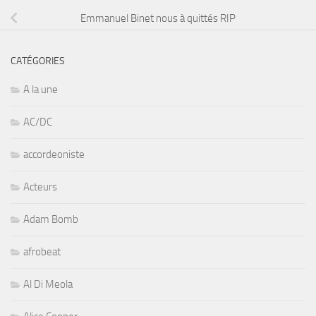
Emmanuel Binet nous à quittés RIP
CATÉGORIES
A la une
AC/DC
accordeoniste
Acteurs
Adam Bomb
afrobeat
Al Di Meola