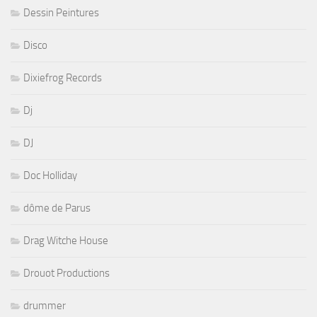
Dessin Peintures
Disco
Dixiefrog Records
Dj
DJ
Doc Holliday
dôme de Parus
Drag Witche House
Drouot Productions
drummer