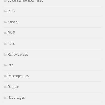
pt journal montparnasse
Punk
r and b
R& B
radio
Randy Savage
Rap
Récompenses
Reggae
Reportages