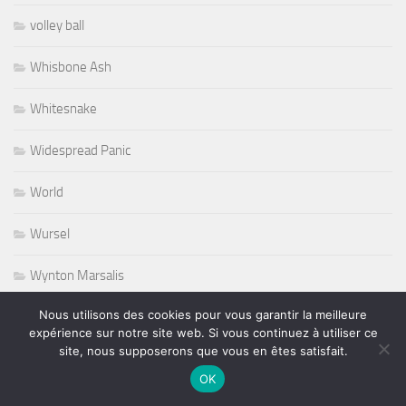
volley ball
Whisbone Ash
Whitesnake
Widespread Panic
World
Wursel
Wynton Marsalis
Nous utilisons des cookies pour vous garantir la meilleure
Yesterday and Today
expérience sur notre site web. Si vous continuez à utiliser ce
site, nous supposerons que vous en êtes satisfait.
OK
PLUS