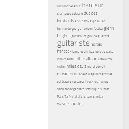
chanteur
rock bootleneck
duc des
chanteuse
coltrane
lombards
erick bamy
expo music
glenn
femme de george harrison
festival
hughes
golf drouot
groupe
guiariste
guitariste
herbie
hancock
janny loseth
jazz
joe louis walker
luther allison
john coghlan
Maalouma
miles davis
malien
murali coryell
musicien
musiciens
nilaja
norbert krief
pat travers
restaurant
rock
roy haynes
salon
sandy gennaro
status quo
sunset
Paris
Taj Mahal
titanic
tony sheridan
wayne shorter