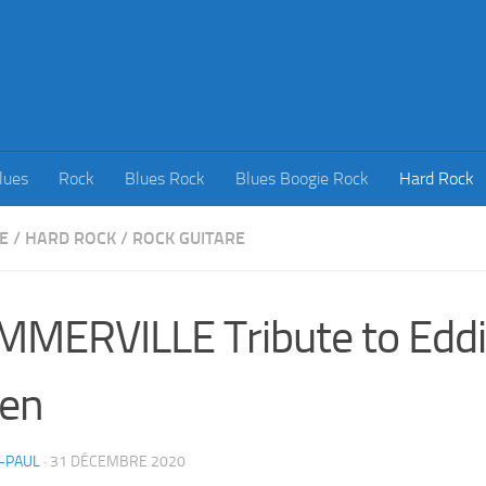
lues
Rock
Blues Rock
Blues Boogie Rock
Hard Rock
E
/
HARD ROCK
/
ROCK GUITARE
MERVILLE Tribute to Eddi
len
-PAUL
·
31 DÉCEMBRE 2020