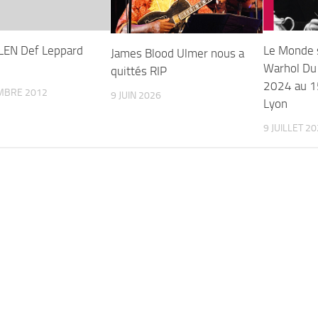
LEN Def Leppard
Le Monde 
James Blood Ulmer nous a
Warhol Du
quittés RIP
2024 au 1
MBRE 2012
9 JUIN 2026
Lyon
9 JUILLET 2