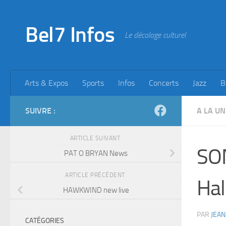
Skip to content
Bel7 Infos
Le décalage culturel
Arts & Expos
Sports
Infos
Concerts
Jazz
B
SUIVRE :
A LA UN
ARTICLE SUIVANT
SOM
PAT O BRYAN News
ARTICLE PRÉCÉDENT
Ha
HAWKWIND new live
PAR
JEAN
CATÉGORIES