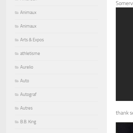
Somervi
Animaux
Animaux
Arts & Expos
athletisme
Aurelio
Auto
Autograf
Autres
thank s
B.B. King