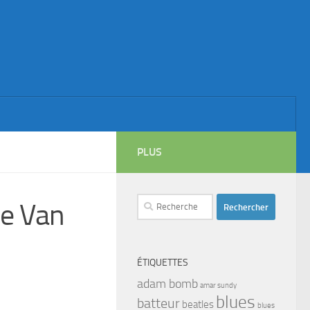
PLUS
Rechercher :
e Van
ÉTIQUETTES
adam bomb
amar sundy
blues
batteur
beatles
blues