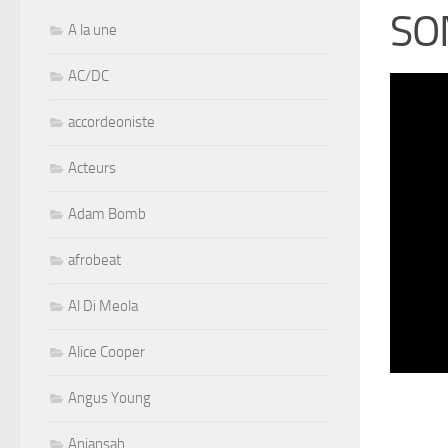
SO
A la une
AC/DC
accordeoniste
Acteurs
Adam Bomb
afrobeat
Al Di Meola
Alice Cooper
Angus Young
Aniansah