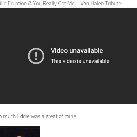
lle Eruption & You Really Got Me – Van Halen Tribute
o much Eddie was a great of mine