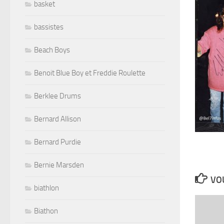
basket
bassistes
Beach Boys
Benoit Blue Boy et Freddie Roulette
Berklee Drums
Bernard Allison
Bernard Purdie
Bernie Marsden
VOU
biathlon
Biathon