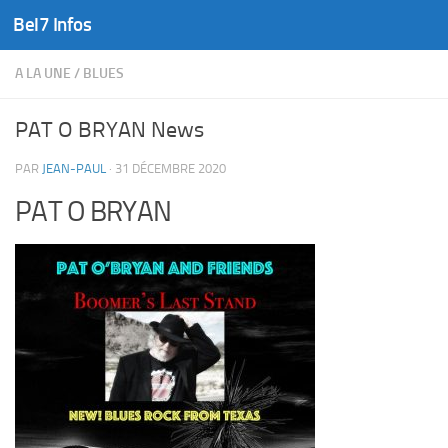
Bel7 Infos
Skip to content
A LA UNE
/
BLUES
PAT O BRYAN News
PAR
JEAN-PAUL
·
31 DÉCEMBRE 2020
PAT O BRYAN