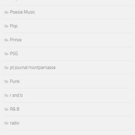
Poesie Music
Pop
Prince
PSG
pt journal montparnasse
Punk
r and b
R& B
radio