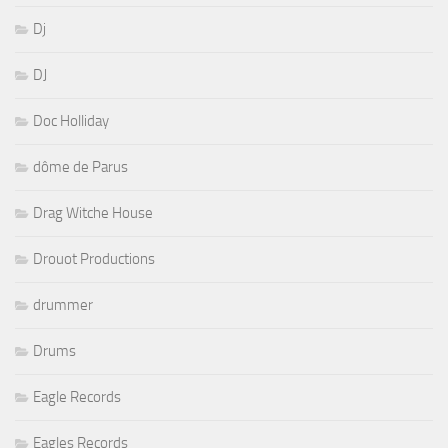
Dj
DJ
Doc Holliday
dôme de Parus
Drag Witche House
Drouot Productions
drummer
Drums
Eagle Records
Eagles Records