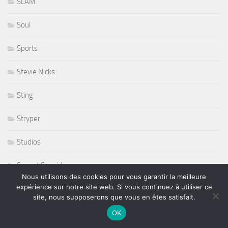
SLAM
Soul
Sports
Stevie Nicks
Sting
Stryper
Studios
Sunset Sunside
Nous utilisons des cookies pour vous garantir la meilleure
expérience sur notre site web. Si vous continuez à utiliser ce
Sunside
site, nous supposerons que vous en êtes satisfait.
Susan Tedeschi
OK