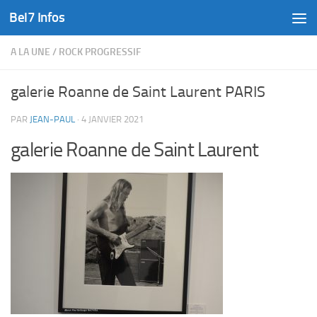
Bel7 Infos
Skip to content
A LA UNE
/
ROCK PROGRESSIF
galerie Roanne de Saint Laurent PARIS
PAR
JEAN-PAUL
·
4 JANVIER 2021
galerie Roanne de Saint Laurent