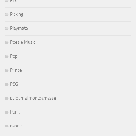
PFC
Picking
Playmate
Poesie Music
Pop
Prince
PSG
pt journal montparnasse
Punk
r and b